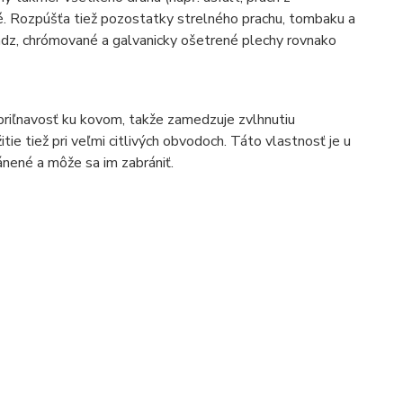
é. Rozpúšťa tiež pozostatky strelného prachu, tombaku a
osadz, chrómované a galvanicky ošetrené plechy rovnako
iľnavosť ku kovom, takže zamedzuje zvlhnutiu
ie tiež pri veľmi citlivých obvodoch. Táto vlastnosť je u
ánené a môže sa im zabrániť.