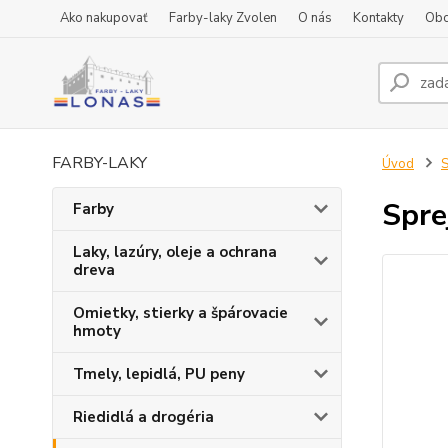
Ako nakupovať
Farby-laky Zvolen
O nás
Kontakty
Obc
FARBY-LAKY
Úvod
S
Spre
Farby
Laky, lazúry, oleje a ochrana
dreva
Omietky, stierky a špárovacie
hmoty
Tmely, lepidlá, PU peny
Riedidlá a drogéria