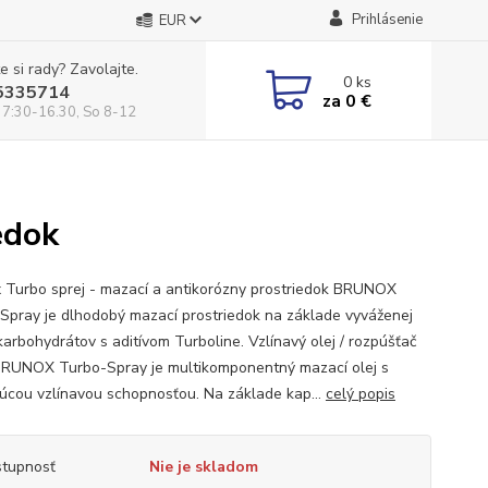
Prihlásenie
EUR
e si rady? Zavolajte.
0
ks
5335714
za
0 €
 7:30-16.30, So 8-12
edok
 Turbo sprej - mazací a antikorózny prostriedok BRUNOX
Spray je dlhodobý mazací prostriedok na základe vyváženej
karbohydrátov s aditívom Turboline. Vzlínavý olej / rozpúšťač
RUNOX Turbo-Spray je multikomponentný mazací olej s
júcou vzlínavou schopnosťou. Na základe kap...
celý popis
tupnosť
Nie je skladom