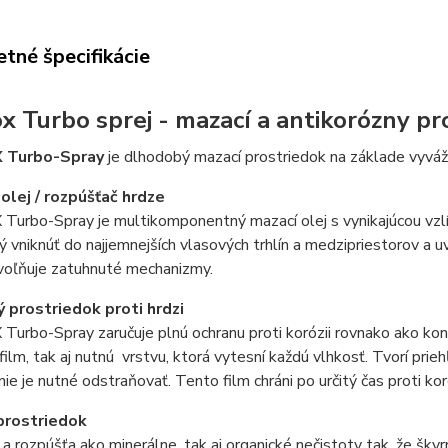
tné špecifikácie
x Turbo sprej - mazací a antikorózny pr
 Turbo-Spray
je dlhodobý mazací prostriedok na základe vyváž
 olej / rozpúšťač hrdze
urbo-Spray je multikomponentný mazací olej s vynikajúcou vzl
ý vniknúť do najjemnejších vlasových trhlín a medzipriestorov a u
uvoľňuje zatuhnuté mechanizmy.
 prostriedok proti hrdzi
rbo-Spray zaručuje plnú ochranu proti korózii rovnako ako konz
film, tak aj nutnú vrstvu, ktorá vytesní každú vlhkosť. Tvorí prieh
nie je nutné odstraňovať. Tento film chráni po určitý čas proti ko
 prostriedok
 rozpúšťa ako minerálne, tak aj organické nečistoty tak, že škvr