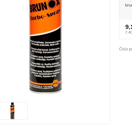
bru
9,
7,40
Číslo p