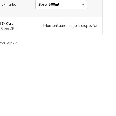
nox Turbo
10 €
/
ks
Momentálne nie je k dispozícii
 €
bez DPH
roduktu:
-2