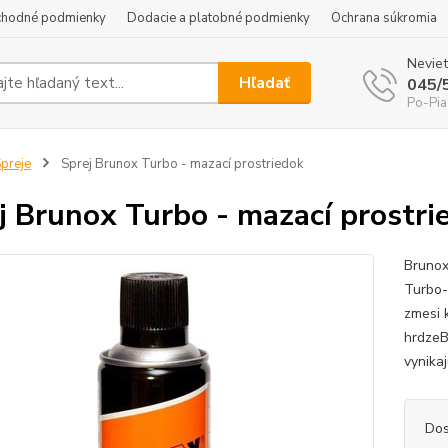
hodné podmienky
Dodacie a platobné podmienky
Ochrana súkromia
Neviet
Hľadať
045/
Po-Pia
preje
Sprej Brunox Turbo - mazací prostriedok
j Brunox Turbo - mazací prostri
Brunox
Turbo-
zmesi 
hrdzeB
vynika
Dos