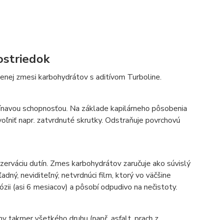
ostriedok
enej zmesi karbohydrátov s aditívom Turboline.
ínavou schopnosťou. Na základe kapilárneho pôsobenia
voľniť napr. zatvrdnuté skrutky. Odstraňuje povrchovú
erváciu dutín. Zmes karbohydrátov zaručuje ako súvislý
ľadný, neviditeľný, netvrdnúci film, ktorý vo väčšine
rózii (asi 6 mesiacov) a pôsobí odpudivo na nečistoty.
ny takmer všetkého druhu (např. asfalt, prach z