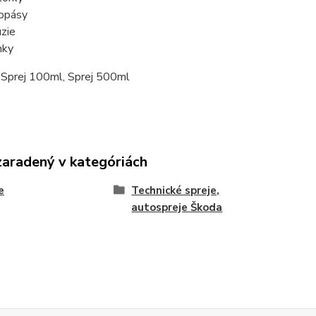
opásy
úzie
mky
Sprej 100ml, Sprej 500ml
zaradený v kategóriách
e
Technické spreje,
autospreje Škoda