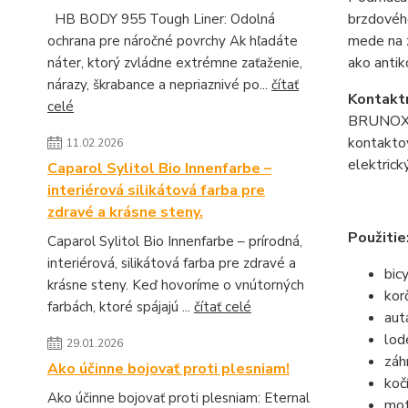
brzdového
HB BODY 955 Tough Liner: Odolná
mede na z
ochrana pre náročné povrchy Ak hľadáte
ako antik
náter, ktorý zvládne extrémne zaťaženie,
nárazy, škrabance a nepriaznivé po...
čítať
Kontaktn
celé
BRUNOX T
kontaktov
11.02.2026
elektrick
Caparol Sylitol Bio Innenfarbe –
interiérová silikátová farba pre
zdravé a krásne steny.
Použitie
Caparol Sylitol Bio Innenfarbe – prírodná,
interiérová, silikátová farba pre zdravé a
bic
krásne steny. Keď hovoríme o vnútorných
kor
farbách, ktoré spájajú ...
čítať celé
aut
lod
29.01.2026
záh
Ako účinne bojovať proti plesniam!
koč
Ako účinne bojovať proti plesniam: Eternal
mot