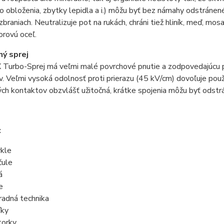
 obloženia, zbytky lepidla a i.) môžu byť bez námahy odstránen
braniach. Neutralizuje pot na rukách, chráni tiež hliník, meď, m
orovú oceľ.
ý sprej
urbo-Sprej má veľmi malé povrchové pnutie a zodpovedajúcu pr
. Veľmi vysoká odolnosť proti prierazu (45 kV/cm) dovoľuje použit
ých kontaktov obzvlášť užitočná, krátke spojenia môžu byť odstr
:
ykle
čule
á
e
radná technika
íky
orky