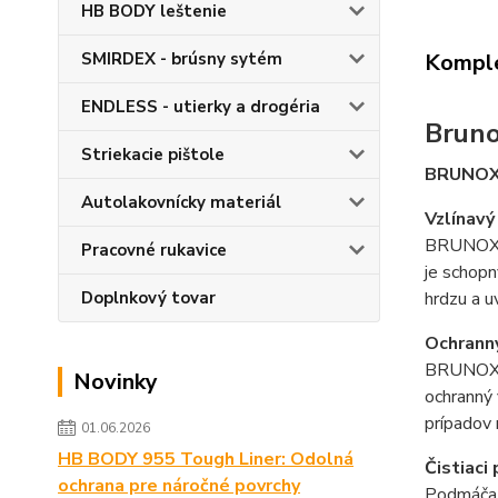
HB BODY leštenie
SMIRDEX - brúsny sytém
Komple
ENDLESS - utierky a drogéria
Bruno
Striekacie pištole
BRUNOX
Autolakovnícky materiál
Vzlínavý
BRUNOX T
Pracovné rukavice
je schopn
Doplnkový tovar
hrdzu a 
Ochranný
BRUNOX Tu
Novinky
ochranný 
prípadov 
01.06.2026
HB BODY 955 Tough Liner: Odolná
Čistiaci
ochrana pre náročné povrchy
Podmáča a