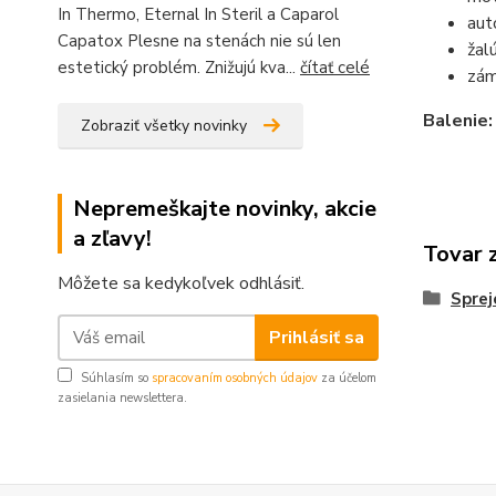
In Thermo, Eternal In Steril a Caparol
aut
Capatox Plesne na stenách nie sú len
žal
estetický problém. Znižujú kva...
čítať celé
zá
Balenie:
Zobraziť všetky novinky
Nepremeškajte novinky, akcie
a zľavy!
Tovar 
Môžete sa kedykoľvek odhlásiť.
Sprej
Prihlásiť sa
Súhlasím so
spracovaním osobných údajov
za účelom
zasielania newslettera.