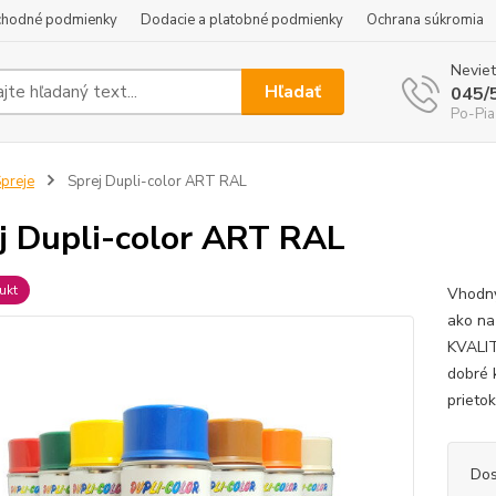
hodné podmienky
Dodacie a platobné podmienky
Ochrana súkromia
Neviet
Hľadať
045/
Po-Pia
preje
Sprej Dupli-color ART RAL
j Dupli-color ART RAL
ukt
Vhodný
ako na
KVALIT
dobré 
prieto
Dos