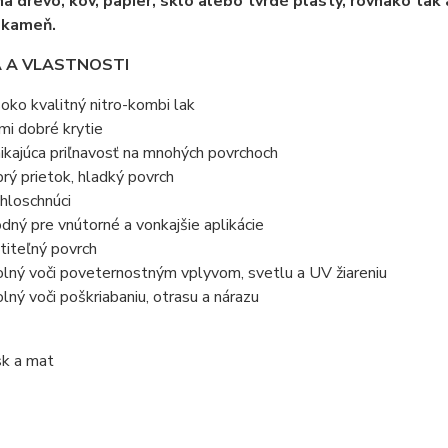
a drevo, kov, papier, sklo alebo tvrdé plasty, rovnako tak 
 kameň.
A A VLASTNOSTI
oko kvalitný nitro-kombi lak
mi dobré krytie
ikajúca priľnavosť na mnohých povrchoch
rý prietok, hladký povrch
hloschnúci
dný pre vnútorné a vonkajšie aplikácie
titeľný povrch
lný voči poveternostným vplyvom, svetlu a UV žiareniu
lný voči poškriabaniu, otrasu a nárazu
sk a mat