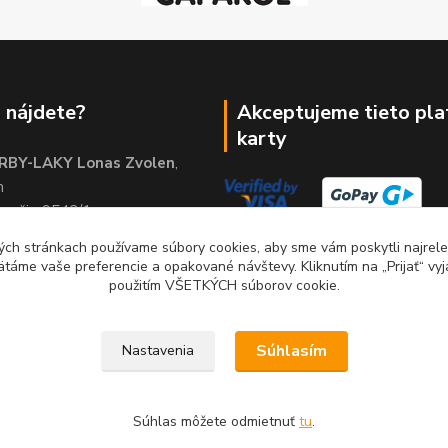
 nájdete?
Akceptujeme tieto pl
karty
RBY-LAKY Lonas Zvolen
,
m
brežie 9542/1
01
ch stránkach používame súbory cookies, aby sme vám poskytli najrelev
ätáme vaše preferencie a opakované návštevy. Kliknutím na „Prijať“ vyj
použitím VŠETKÝCH súborov cookie.
Súhlasím
Nastavenia
Súhlas môžete odmietnuť
tu
.