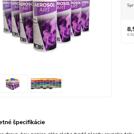
Spr
8,
6,91
tné špecifikácie