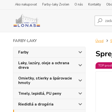
Ako nakupovať
Farby-laky Zvolen
O nás
Kontakty
Obc
FARBY-LAKY
Úvod
S
Spre
Farby
Laky, lazúry, oleje a ochrana
TOP prod
dreva
Omietky, stierky a špárovacie
hmoty
Tmely, lepidlá, PU peny
Riedidlá a drogéria