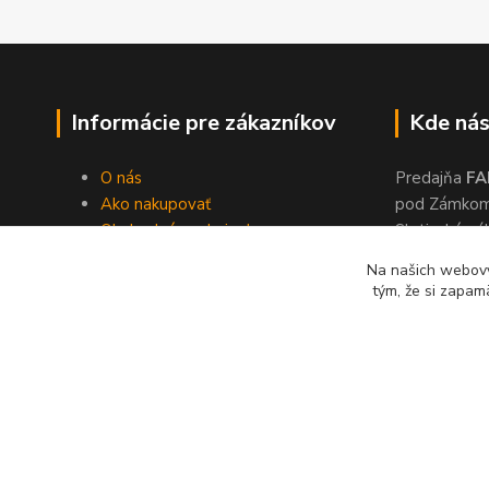
Informácie pre zákazníkov
Kde nás
O nás
Predajňa
FA
Ako nakupovať
pod Zámko
Obchodné podmienky
Slatinské ná
Dodacie podmienky
Zvolen, 960
Na našich webový
Ochrana súkromia
tým, že si zapam
Kontakty
© 2024 Lonas s. r. o., farby-laky Zvolen