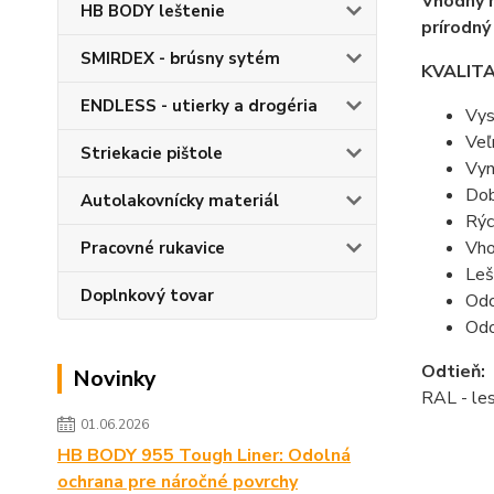
Vhodný n
HB BODY leštenie
prírodný
SMIRDEX - brúsny sytém
KVALIT
ENDLESS - utierky a drogéria
Vys
Veľ
Striekacie pištole
Vyn
Dob
Autolakovnícky materiál
Rýc
Vho
Pracovné rukavice
Leš
Doplnkový tovar
Odo
Odo
Odtieň:
Novinky
RAL - le
01.06.2026
HB BODY 955 Tough Liner: Odolná
ochrana pre náročné povrchy