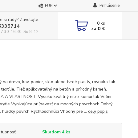
Prihlásenie
EUR
e si rady? Zavolajte.
0
ks
5335714
za
0 €
 7:30-16.30, So 8-12
 na drevo, kov, papier, sklo alebo tvrdé plasty, rovnako tak
 textílie. Tiež aplikovateľný na betón a prírodný kameň.
A A VLASTNOSTI Vysoko kvalitný nitro-kombi lak Veľmi
krytie Vynikajúca priľnavosť na mnohých povrchoch Dobrý
k, hladký povrch Rýchloschnúci Vhodný pre ...
celý popis
tupnosť
Skladom 4 ks