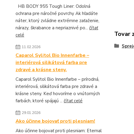
HB BODY 955 Tough Liner: Odolná
ochrana pre náročné povrchy Ak hľadáte
náter, ktorý zvládne extrémne zaťaženie,
nárazy, škrabance a nepriaznivé po...
čítať
Tovar 
celé
Sprej
11.02.2026
Caparol Sylitol Bio Innenfarbe –
interiérová silikátová farba pre
zdravé a krásne steny.
Caparol Sylitol Bio Innenfarbe – prírodná,
interiérová, silikátová farba pre zdravé a
krásne steny. Keď hovoríme o vnútorných
farbách, ktoré spájajú ...
čítať celé
29.01.2026
Ako účinne bojovať proti plesniam!
Ako účinne bojovať proti plesniam: Eternal