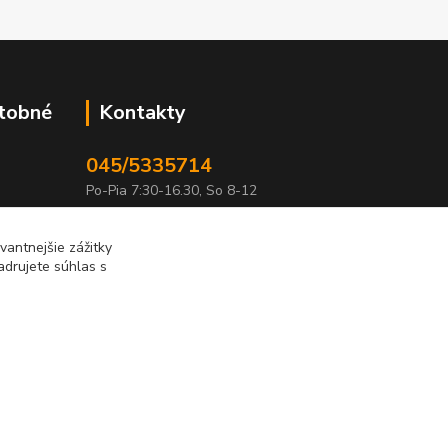
atobné
Kontakty
045/5335714
Po-Pia 7:30-16.30, So 8-12
info@lonas.sk
antnejšie zážitky
adrujete súhlas s
Vytvorené na
Eshop-rychlo.sk