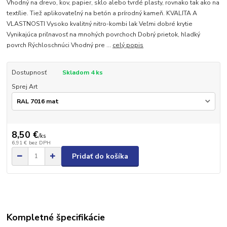
Vhodný na drevo, kov, papier, sklo alebo tvrdé plasty, rovnako tak ako na
textílie. Tiež aplikovateľný na betón a prírodný kameň. KVALITA A
VLASTNOSTI Vysoko kvalitný nitro-kombi lak Veľmi dobré krytie
Vynikajúca priľnavosť na mnohých povrchoch Dobrý prietok, hladký
povrch Rýchloschnúci Vhodný pre ...
celý popis
Dostupnosť
Skladom 4 ks
Sprej Art
8,50 €
/
ks
6,91 €
bez DPH
Pridať do košíka
Kompletné špecifikácie