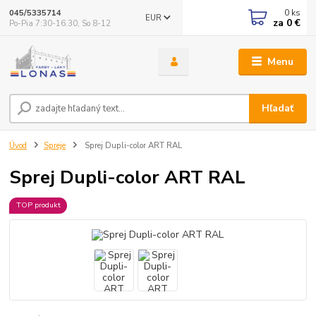
0
ks
045/5335714
EUR
za
0 €
Po-Pia 7:30-16.30, So 8-12
Menu
Hľadať
Úvod
Spreje
Sprej Dupli-color ART RAL
Sprej Dupli-color ART RAL
TOP produkt