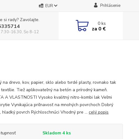
Prihlásenie
EUR
e si rady? Zavolajte.
0
ks
5335714
za
0 €
 7:30-16.30, So 8-12
 na drevo, kov, papier, sklo alebo tvrdé plasty, rovnako tak
 textílie. Tiež aplikovateľný na betón a prírodný kameň.
A A VLASTNOSTI Vysoko kvalitný nitro-kombi lak Veľmi
krytie Vynikajúca priľnavosť na mnohých povrchoch Dobrý
k, hladký povrch Rýchloschnúci Vhodný pre ...
celý popis
tupnosť
Skladom 4 ks