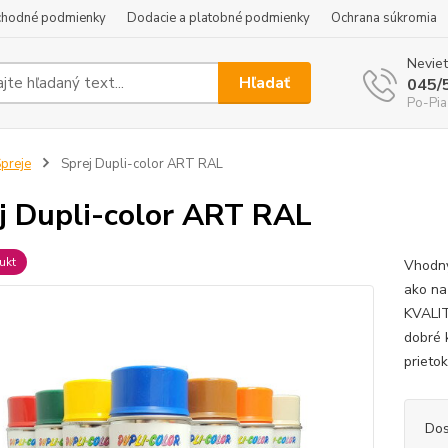
hodné podmienky
Dodacie a platobné podmienky
Ochrana súkromia
Neviet
Hľadať
045/
Po-Pia
preje
Sprej Dupli-color ART RAL
j Dupli-color ART RAL
ukt
Vhodný
ako na
KVALIT
dobré 
prieto
Dos