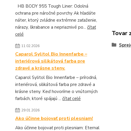
HB BODY 955 Tough Liner: Odolná
ochrana pre náročné povrchy Ak hľadáte
náter, ktorý zvládne extrémne zaťaženie,
nárazy, škrabance a nepriaznivé po...
čítať
Tovar 
celé
Sprej
11.02.2026
Caparol Sylitol Bio Innenfarbe –
interiérová silikátová farba pre
zdravé a krásne steny.
Caparol Sylitol Bio Innenfarbe – prírodná,
interiérová, silikátová farba pre zdravé a
krásne steny. Keď hovoríme o vnútorných
farbách, ktoré spájajú ...
čítať celé
29.01.2026
Ako účinne bojovať proti plesniam!
Ako účinne bojovať proti plesniam: Eternal