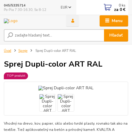
0
ks
045/5335714
EUR
za
0 €
Po-Pia 7:30-16.30, So 8-12
Menu
Hľadať
Úvod
Spreje
Sprej Dupli-color ART RAL
Sprej Dupli-color ART RAL
TOP produkt
Vhodný na drevo, kov, papier, sklo alebo tvrdé plasty, rovnako tak ako na
textílie. Tiež aplikovateľný na betón a prírodný kameň. KVALITA A