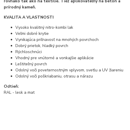
rovnako tak ako na textílie. Tiež aplikovateľný na betón a
prírodný kameň.
KVALITA A VLASTNOSTI
Vysoko kvalitný nitro-kombi lak
Veľmi dobré krytie
Vynikajúca priľnavosť na mnohých povrchoch
Dobrý prietok, hladký povrch
Rýchloschnúci
Vhodný pre vnútorné a vonkajšie aplikácie
Leštiteľný povrch
Odolný voči poveternostným vplyvom, svetlu a UV žiareniu
Odolný voči poškriabaniu, otrasu a nárazu
Odtieň:
RAL - lesk a mat