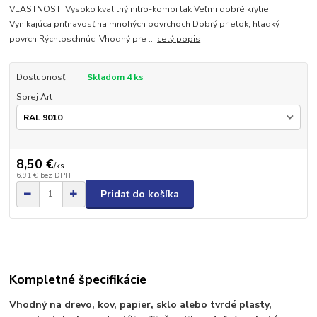
VLASTNOSTI Vysoko kvalitný nitro-kombi lak Veľmi dobré krytie
Vynikajúca priľnavosť na mnohých povrchoch Dobrý prietok, hladký
povrch Rýchloschnúci Vhodný pre ...
celý popis
Dostupnosť
Skladom 4 ks
Sprej Art
8,50 €
/
ks
6,91 €
bez DPH
Pridať do košíka
Kompletné špecifikácie
Vhodný na drevo, kov, papier, sklo alebo tvrdé plasty,