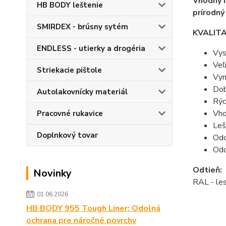
Vhodný n
HB BODY leštenie
prírodný
SMIRDEX - brúsny sytém
KVALIT
ENDLESS - utierky a drogéria
Vys
Veľ
Striekacie pištole
Vyn
Dob
Autolakovnícky materiál
Rýc
Vho
Pracovné rukavice
Leš
Doplnkový tovar
Odo
Odo
Odtieň:
Novinky
RAL - le
01.06.2026
HB BODY 955 Tough Liner: Odolná
ochrana pre náročné povrchy