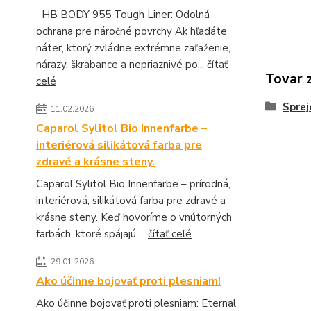
HB BODY 955 Tough Liner: Odolná
ochrana pre náročné povrchy Ak hľadáte
náter, ktorý zvládne extrémne zaťaženie,
nárazy, škrabance a nepriaznivé po...
čítať
Tovar 
celé
Sprej
11.02.2026
Caparol Sylitol Bio Innenfarbe –
interiérová silikátová farba pre
zdravé a krásne steny.
Caparol Sylitol Bio Innenfarbe – prírodná,
interiérová, silikátová farba pre zdravé a
krásne steny. Keď hovoríme o vnútorných
farbách, ktoré spájajú ...
čítať celé
29.01.2026
Ako účinne bojovať proti plesniam!
Ako účinne bojovať proti plesniam: Eternal