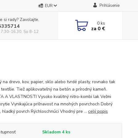
Prihlásenie
EUR
e si rady? Zavolajte.
0
ks
5335714
za
0 €
 7:30-16.30, So 8-12
 na drevo, kov, papier, sklo alebo tvrdé plasty, rovnako tak
 textílie. Tiež aplikovateľný na betón a prírodný kameň.
A A VLASTNOSTI Vysoko kvalitný nitro-kombi lak Veľmi
krytie Vynikajúca priľnavosť na mnohých povrchoch Dobrý
k, hladký povrch Rýchloschnúci Vhodný pre ...
celý popis
tupnosť
Skladom 4 ks