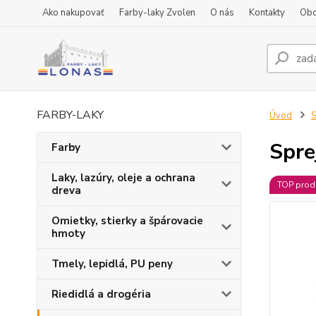
Ako nakupovať
Farby-laky Zvolen
O nás
Kontakty
Obc
FARBY-LAKY
Úvod
S
Spre
Farby
Laky, lazúry, oleje a ochrana
TOP prod
dreva
Omietky, stierky a špárovacie
hmoty
Tmely, lepidlá, PU peny
Riedidlá a drogéria