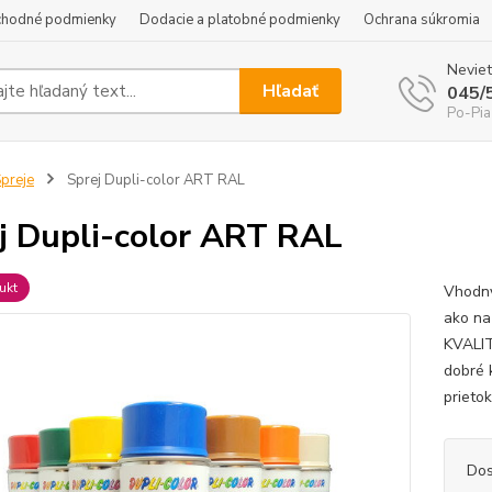
hodné podmienky
Dodacie a platobné podmienky
Ochrana súkromia
Neviet
Hľadať
045/
Po-Pia
preje
Sprej Dupli-color ART RAL
j Dupli-color ART RAL
ukt
Vhodný
ako na
KVALIT
dobré 
prieto
Dos