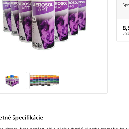
Spr
8,
6,91
tné špecifikácie