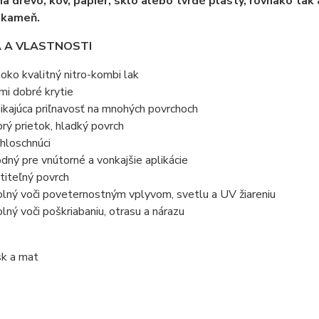
a drevo, kov, papier, sklo alebo tvrdé plasty, rovnako tak 
 kameň.
A A VLASTNOSTI
oko kvalitný nitro-kombi lak
mi dobré krytie
ikajúca priľnavosť na mnohých povrchoch
rý prietok, hladký povrch
hloschnúci
dný pre vnútorné a vonkajšie aplikácie
titeľný povrch
lný voči poveternostným vplyvom, svetlu a UV žiareniu
lný voči poškriabaniu, otrasu a nárazu
sk a mat