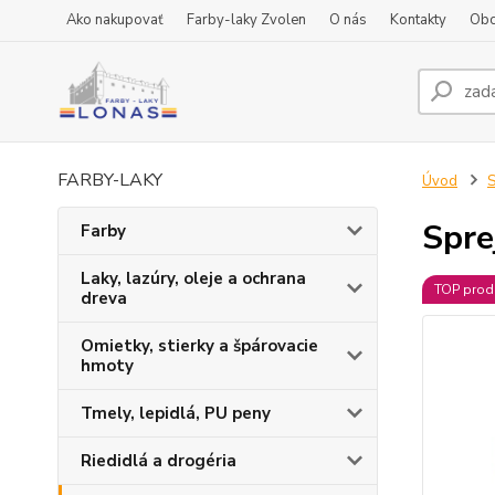
Ako nakupovať
Farby-laky Zvolen
O nás
Kontakty
Obc
FARBY-LAKY
Úvod
S
Spre
Farby
Laky, lazúry, oleje a ochrana
TOP prod
dreva
Omietky, stierky a špárovacie
hmoty
Tmely, lepidlá, PU peny
Riedidlá a drogéria