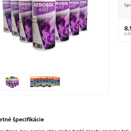
Spr
8,
6,91
tné špecifikácie