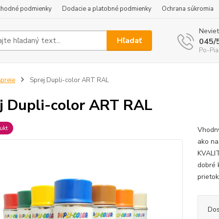
hodné podmienky
Dodacie a platobné podmienky
Ochrana súkromia
Neviet
Hľadať
045/
Po-Pia
preje
Sprej Dupli-color ART RAL
j Dupli-color ART RAL
ukt
Vhodný
ako na
KVALIT
dobré 
prieto
Dos