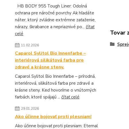
HB BODY 955 Tough Liner: Odolná
ochrana pre náročné povrchy Ak hľadáte
náter, ktorý zvládne extrémne zaťaženie,
nárazy, škrabance a nepriaznivé po...
čítať
Tovar 
celé
Sprej
11.02.2026
Caparol Sylitol Bio Innenfarbe –
interiérová silikátová farba pre
zdravé a krásne steny.
Caparol Sylitol Bio Innenfarbe – prírodná,
interiérová, silikátová farba pre zdravé a
krásne steny. Keď hovoríme o vnútorných
farbách, ktoré spájajú ...
čítať celé
29.01.2026
Ako účinne bojovať proti plesniam!
Ako účinne bojovať proti plesniam: Eternal