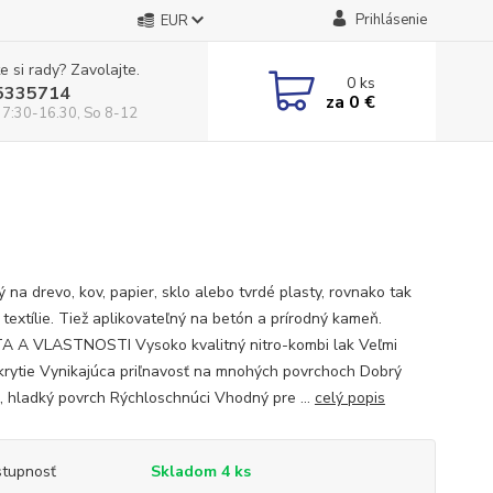
Prihlásenie
EUR
e si rady? Zavolajte.
0
ks
5335714
za
0 €
 7:30-16.30, So 8-12
 na drevo, kov, papier, sklo alebo tvrdé plasty, rovnako tak
 textílie. Tiež aplikovateľný na betón a prírodný kameň.
A A VLASTNOSTI Vysoko kvalitný nitro-kombi lak Veľmi
krytie Vynikajúca priľnavosť na mnohých povrchoch Dobrý
k, hladký povrch Rýchloschnúci Vhodný pre ...
celý popis
tupnosť
Skladom 4 ks