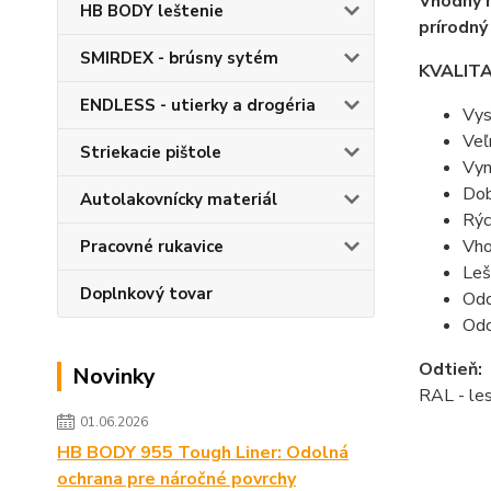
Vhodný n
HB BODY leštenie
prírodný
SMIRDEX - brúsny sytém
KVALIT
ENDLESS - utierky a drogéria
Vys
Veľ
Striekacie pištole
Vyn
Dob
Autolakovnícky materiál
Rýc
Vho
Pracovné rukavice
Leš
Doplnkový tovar
Odo
Odo
Odtieň:
Novinky
RAL - le
01.06.2026
HB BODY 955 Tough Liner: Odolná
ochrana pre náročné povrchy