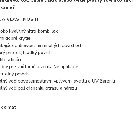
a drevo, kov, papier, sklo alebo tvrdé plasty, rovnako tak 
 kameň.
A A VLASTNOSTI
oko kvalitný nitro-kombi lak
mi dobré krytie
ikajúca priľnavosť na mnohých povrchoch
rý prietok, hladký povrch
hloschnúci
dný pre vnútorné a vonkajšie aplikácie
titeľný povrch
lný voči poveternostným vplyvom, svetlu a UV žiareniu
lný voči poškriabaniu, otrasu a nárazu
sk a mat