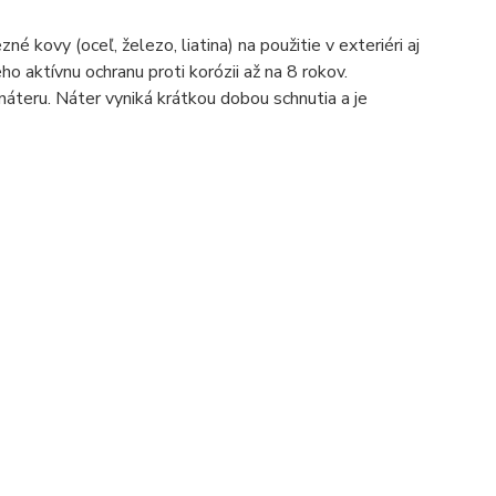
 kovy (oceľ, železo, liatina) na použitie v exteriéri aj
eho aktívnu ochranu proti korózii až na 8 rokov.
teru. Náter vyniká krátkou dobou schnutia a je