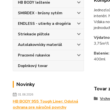
Komple
HB BODY leštenie
Jednozlož
SMIRDEX - brúsny sytém
interiéri
Vďaka no
ENDLESS - utierky a drogéria
jednoduch
Striekacie pištole
Výdatno
3,75m²/l
Autolakovnícky materiál
Balenie:
Pracovné rukavice
400ml
Doplnkový tovar
Novinky
Tovar 
01.06.2026
Vrchn
HB BODY 955 Tough Liner: Odolná
ochrana pre náročné povrchy