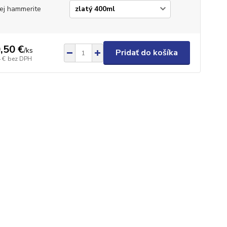
ej hammerite
,50 €
/
ks
Pridať do košíka
 €
bez DPH