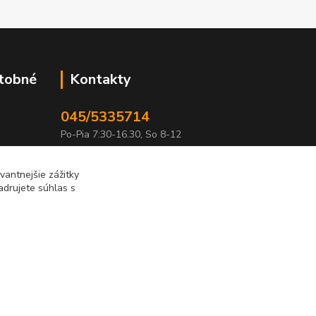
atobné
Kontakty
045/5335714
Po-Pia 7:30-16.30, So 8-12
info@lonas.sk
antnejšie zážitky
adrujete súhlas s
Vytvorené na
Eshop-rychlo.sk