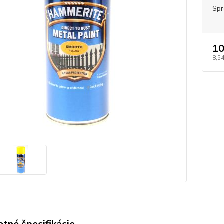
Spr
10
8,54