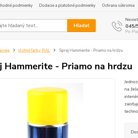
hodné podmienky
Dodacie a platobné podmienky
Ochrana súkromia
Neviet
Hľadať
045/
Po-Pia
preje
Vrchné farby, RAL
Sprej Hammerite - Priamo na hrdzu
j Hammerite - Priamo na hrdzu
Jednoz
na žele
interié
zaisťuj
techno
Dos