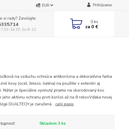
Prihlásenie
EUR
e si rady? Zavolajte.
0
ks
5335714
za
0 €
 7:30-16.30, So 8-12
ložková na vzduchu schnúca antikorózna a dekoratívna farba
zné kovy (oceľ, železo, liatina) na použitie v exteriéri aj
ri. Náter je špeciálne vyvinutý priamo na skorodovaný kov,
e jeho aktívnu ochranu proti korózii až na 8 rokov.Vďaka novej
lógii DUALTECH je zaručená...
celý popis
tupnosť
Skladom 3 ks