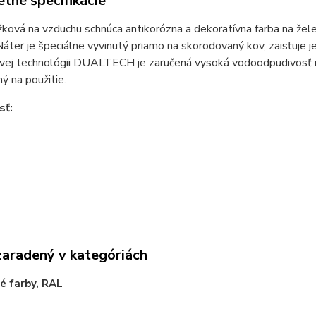
tné špecifikácie
ková na vzduchu schnúca antikorózna a dekoratívna farba na železné
. Náter je špeciálne vyvinutý priamo na skorodovaný kov, zaisťuje j
vej technológii DUALTECH je zaručená vysoká vodoodpudivosť ná
ý na použitie.
sť:
zaradený v kategóriách
é farby, RAL