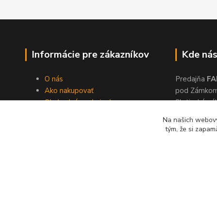
Informácie pre zákazníkov
Kde nás
O nás
Predajňa
FA
Ako nakupovať
pod Zámko
Obchodné podmienky
Slatinské ná
Dodacie podmienky
Zvolen, 960
Na našich webový
Ochrana súkromia
tým, že si zapam
Kontakty
© 2024 Lonas s. r. o., farby-laky Zvolen