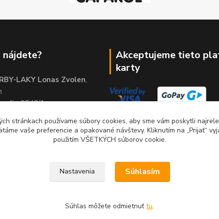
 nájdete?
Akceptujeme tieto pl
karty
RBY-LAKY Lonas Zvolen
,
m
brežie 9542/1
01
ch stránkach používame súbory cookies, aby sme vám poskytli najrelev
ätáme vaše preferencie a opakované návštevy. Kliknutím na „Prijať“ vyj
použitím VŠETKÝCH súborov cookie.
Súhlasím
Nastavenia
Súhlas môžete odmietnuť
tu
.