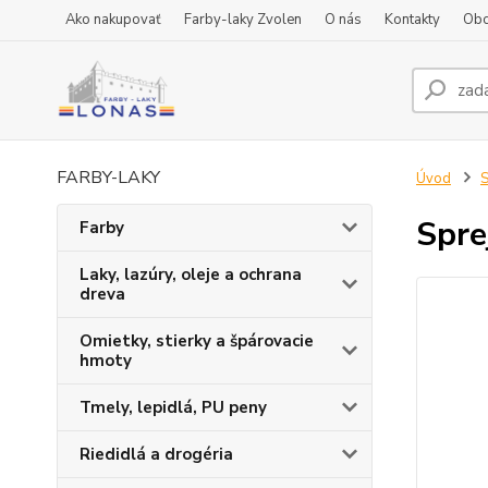
Ako nakupovať
Farby-laky Zvolen
O nás
Kontakty
Obc
FARBY-LAKY
Úvod
S
Spre
Farby
Laky, lazúry, oleje a ochrana
dreva
Omietky, stierky a špárovacie
hmoty
Tmely, lepidlá, PU peny
Riedidlá a drogéria