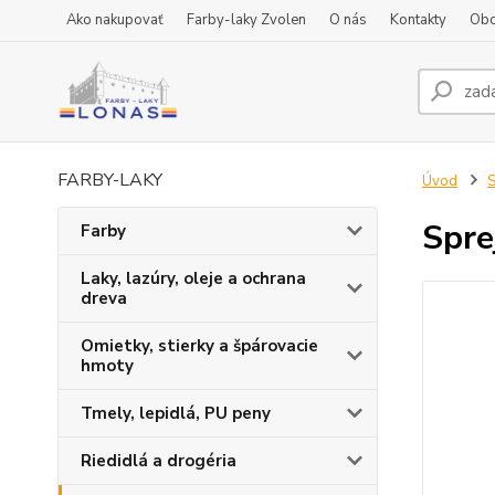
Ako nakupovať
Farby-laky Zvolen
O nás
Kontakty
Obc
FARBY-LAKY
Úvod
S
Spre
Farby
Laky, lazúry, oleje a ochrana
dreva
Omietky, stierky a špárovacie
hmoty
Tmely, lepidlá, PU peny
Riedidlá a drogéria