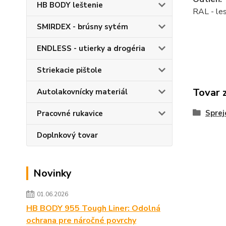
HB BODY leštenie
RAL - le
SMIRDEX - brúsny sytém
ENDLESS - utierky a drogéria
Striekacie pištole
Tovar 
Autolakovnícky materiál
Sprej
Pracovné rukavice
Doplnkový tovar
Novinky
01.06.2026
HB BODY 955 Tough Liner: Odolná
ochrana pre náročné povrchy