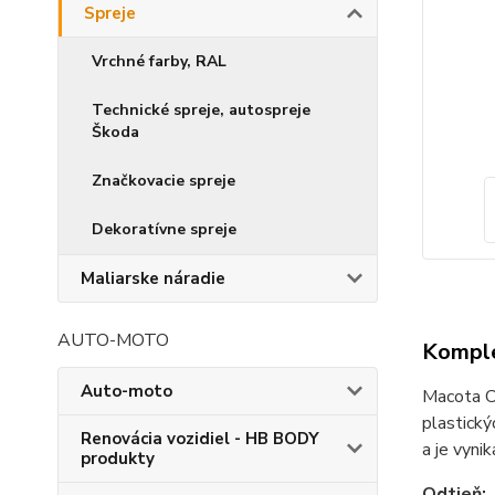
Spreje
Vrchné farby, RAL
Technické spreje, autospreje
Škoda
Značkovacie spreje
Dekoratívne spreje
Maliarske náradie
AUTO-MOTO
Komple
Auto-moto
Macota Co
plastický
Renovácia vozidiel - HB BODY
a je vynik
produkty
Odtieň: