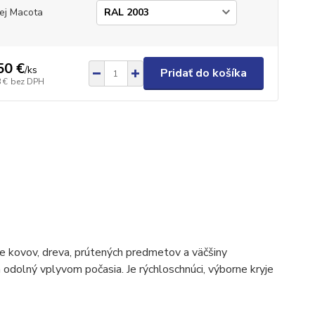
ej Macota
50 €
/
ks
Pridať do košíka
 €
bez DPH
ie kovov, dreva, prútených predmetov a väčšiny
 odolný vplyvom počasia. Je rýchloschnúci, výborne kryje