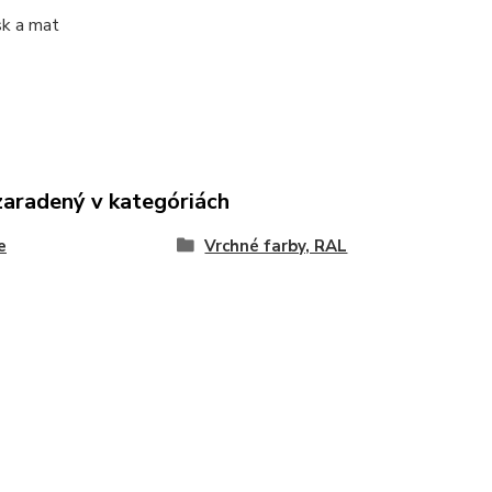
sk a mat
zaradený v kategóriách
e
Vrchné farby, RAL