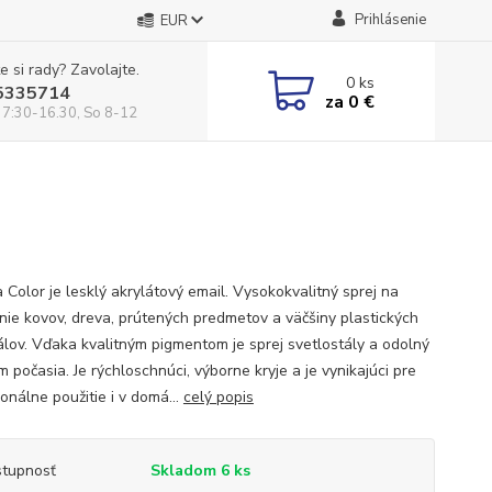
Prihlásenie
EUR
e si rady? Zavolajte.
0
ks
5335714
za
0 €
 7:30-16.30, So 8-12
 Color je lesklý akrylátový email. Vysokokvalitný sprej na
anie kovov, dreva, prútených predmetov a väčšiny plastických
álov. Vďaka kvalitným pigmentom je sprej svetlostály a odolný
 počasia. Je rýchloschnúci, výborne kryje a je vynikajúci pre
onálne použitie i v domá...
celý popis
tupnosť
Skladom 6 ks