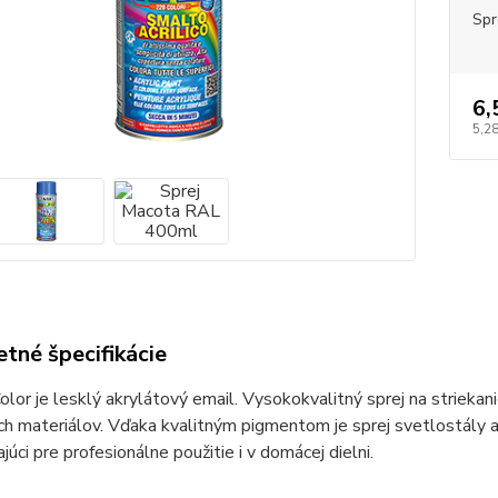
Spr
6,
5,28
tné špecifikácie
lor je lesklý akrylátový email. Vysokokvalitný sprej na striekan
ch materiálov. Vďaka kvalitným pigmentom je sprej svetlostály a
ajúci pre profesionálne použitie i v domácej dielni.