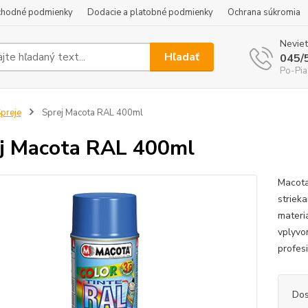
hodné podmienky
Dodacie a platobné podmienky
Ochrana súkromia
Neviet
Hľadať
045/
Po-Pia
preje
Sprej Macota RAL 400ml
j Macota RAL 400ml
Macota
striek
materi
vplyvom
profesi
Dos