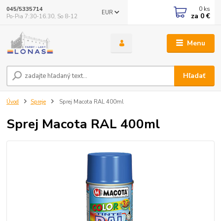
0
ks
045/5335714
EUR
za
0 €
Po-Pia 7:30-16.30, So 8-12
Menu
Hľadať
Úvod
Spreje
Sprej Macota RAL 400ml
Sprej Macota RAL 400ml