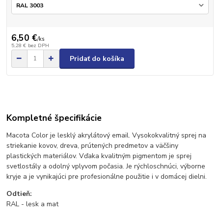
6,50 €
/
ks
5,28 €
bez DPH
Pridať do košíka
Kompletné špecifikácie
Macota Color je lesklý akrylátový email. Vysokokvalitný sprej na
striekanie kovov, dreva, prútených predmetov a väčšiny
plastických materiálov. Vďaka kvalitným pigmentom je sprej
svetlostály a odolný vplyvom počasia. Je rýchloschnúci, výborne
kryje a je vynikajúci pre profesionálne použitie i v domácej dielni.
Odtieň:
RAL - lesk a mat