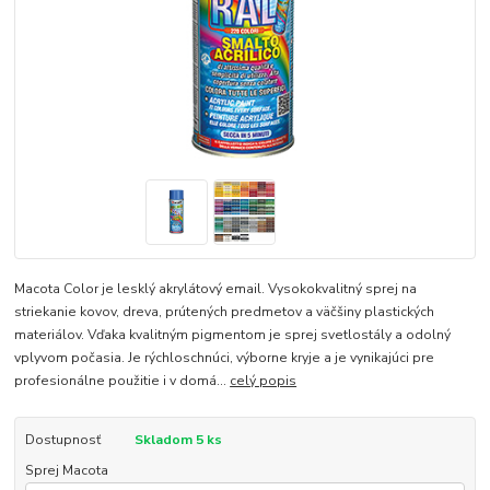
Macota Color je lesklý akrylátový email. Vysokokvalitný sprej na
striekanie kovov, dreva, prútených predmetov a väčšiny plastických
materiálov. Vďaka kvalitným pigmentom je sprej svetlostály a odolný
vplyvom počasia. Je rýchloschnúci, výborne kryje a je vynikajúci pre
profesionálne použitie i v domá...
celý popis
Dostupnosť
Skladom 5 ks
Sprej Macota