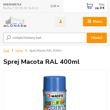
0
ks
045/5335714
EUR
za
0 €
Po-Pia 7:30-16.30, So 8-12
Menu
Hľadať
Úvod
Spreje
Sprej Macota RAL 400ml
Sprej Macota RAL 400ml