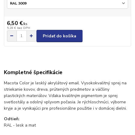
6,50 €
/
ks
5,28 €
bez DPH
Pridať do košíka
Kompletné špecifikácie
Macota Color je lesklý akrylátový email. Vysokokvalitný sprej na
striekanie kovov, dreva, prútených predmetov a väčšiny
plastických materiálov. Vďaka kvalitným pigmentom je sprej
svetlostály a odolný vplyvom počasia. Je rýchloschnúci, výborne
kryje a je vynikajúci pre profesionálne použitie i v domácej dielni.
Odtieň:
RAL - lesk a mat