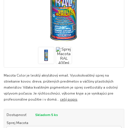
Macota Color je lesklý akrylátový email. Vysokokvalitný sprej na
striekanie kovov, dreva, prútených predmetov a väčšiny plastických
materiálov. Vďaka kvalitným pigmentom je sprej svetlostály a odolný
vplyvom počasia. Je rýchloschnúci, výborne kryje a je vynikajúci pre
profesionálne použitie i v domá...
celý popis
Dostupnosť
Skladom 5 ks
Sprej Macota