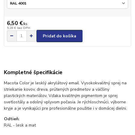
6,50 €
/
ks
5,28 €
bez DPH
Pridať do košíka
Kompletné špecifikácie
Macota Color je lesklý akrylátový email. Vysokokvalitný sprej na
striekanie kovov, dreva, prútených predmetov a väčšiny
plastických materiálov. Vďaka kvalitným pigmentom je sprej
svetlostály a odolný vplyvom počasia. Je rýchloschnúci, výborne
kryje a je vynikajúci pre profesionálne použitie i v domácej dielni.
Odtieň:
RAL - lesk a mat