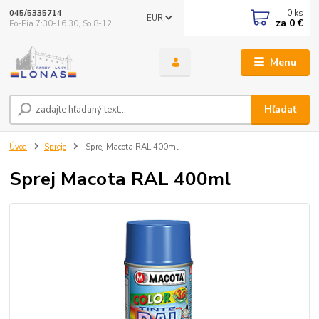
0
ks
045/5335714
EUR
za
0 €
Po-Pia 7:30-16.30, So 8-12
Menu
Hľadať
Úvod
Spreje
Sprej Macota RAL 400ml
Sprej Macota RAL 400ml