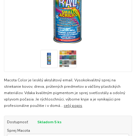
Macota Color je lesklý akrylátový email. Vysokokvalitný sprej na
striekanie kovov, dreva, prútených predmetov a väčšiny plastických
materiálov. Vďaka kvalitným pigmentom je sprej svetlostály a odolný
vplyvom počasia. Je rýchloschnúci, výborne kryje a je vynikajúci pre
profesionálne použitie i v domá...
celý popis
Dostupnosť
Skladom 5 ks
Sprej Macota