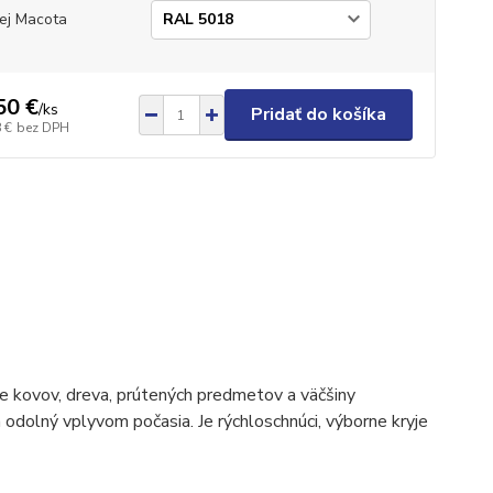
ej Macota
50 €
/
ks
Pridať do košíka
 €
bez DPH
ie kovov, dreva, prútených predmetov a väčšiny
 odolný vplyvom počasia. Je rýchloschnúci, výborne kryje