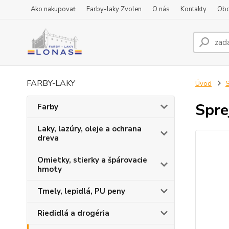
Ako nakupovať
Farby-laky Zvolen
O nás
Kontakty
Obc
FARBY-LAKY
Úvod
S
Spre
Farby
Laky, lazúry, oleje a ochrana
dreva
Omietky, stierky a špárovacie
hmoty
Tmely, lepidlá, PU peny
Riedidlá a drogéria