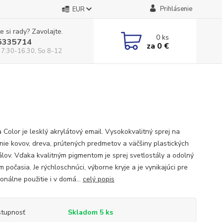
Prihlásenie
EUR
e si rady? Zavolajte.
0
ks
5335714
za
0 €
 7:30-16.30, So 8-12
 Color je lesklý akrylátový email. Vysokokvalitný sprej na
anie kovov, dreva, prútených predmetov a väčšiny plastických
álov. Vďaka kvalitným pigmentom je sprej svetlostály a odolný
 počasia. Je rýchloschnúci, výborne kryje a je vynikajúci pre
onálne použitie i v domá...
celý popis
tupnosť
Skladom 5 ks