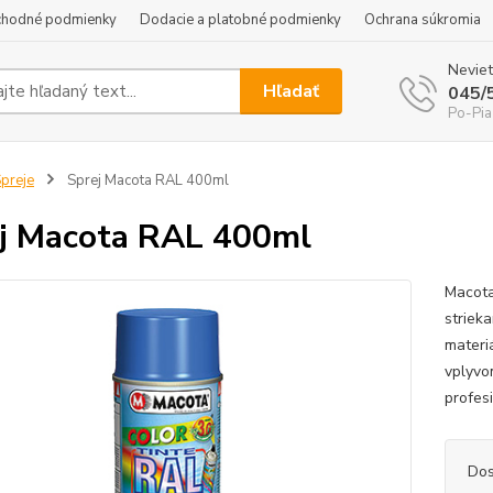
hodné podmienky
Dodacie a platobné podmienky
Ochrana súkromia
Neviet
Hľadať
045/
Po-Pia
preje
Sprej Macota RAL 400ml
j Macota RAL 400ml
Macota
striek
materi
vplyvom
profesi
Dos