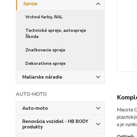
Spreje
Vrchné farby, RAL
Technické spreje, autospreje
Škoda
Značkovacie spreje
Dekoratívne spreje
Maliarske náradie
AUTO-MOTO
Komple
Auto-moto
Macota Co
plastický
Renovácia vozidiel - HB BODY
a je vynik
produkty
Odtieň: