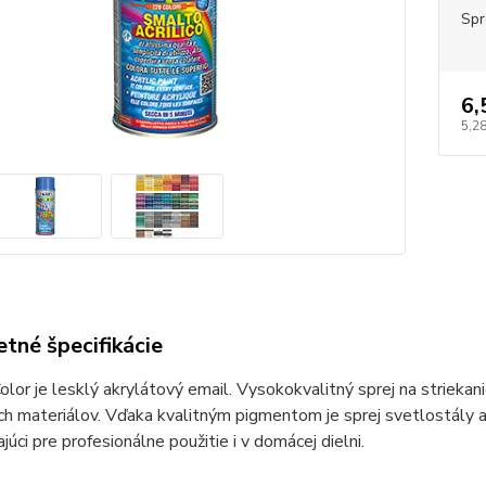
Spr
6,
5,28
tné špecifikácie
lor je lesklý akrylátový email. Vysokokvalitný sprej na striekan
ch materiálov. Vďaka kvalitným pigmentom je sprej svetlostály a
ajúci pre profesionálne použitie i v domácej dielni.