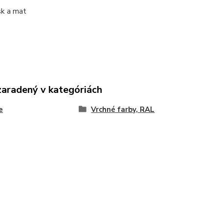
sk a mat
zaradený v kategóriách
e
Vrchné farby, RAL