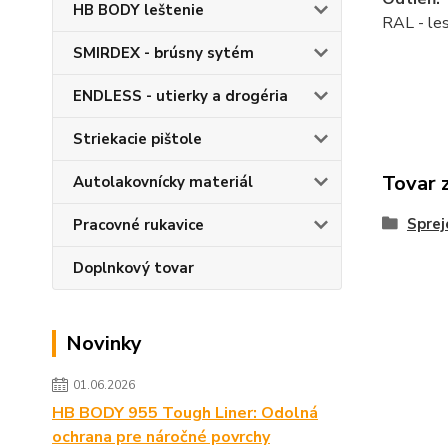
HB BODY leštenie
RAL - le
SMIRDEX - brúsny sytém
ENDLESS - utierky a drogéria
Striekacie pištole
Tovar 
Autolakovnícky materiál
Sprej
Pracovné rukavice
Doplnkový tovar
Novinky
01.06.2026
HB BODY 955 Tough Liner: Odolná
ochrana pre náročné povrchy