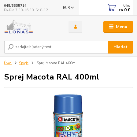
0
ks
045/5335714
EUR
za
0 €
Po-Pia 7:30-16.30, So 8-12
Menu
Hľadať
Úvod
Spreje
Sprej Macota RAL 400ml
Sprej Macota RAL 400ml