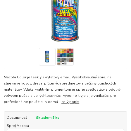
Macota Color je lesklý akrylátový email. Vysokokvalitný sprej na
striekanie kovov, dreva, prútených predmetov a väčšiny plastických
materiálov. Vďaka kvalitným pigmentom je sprej svetlostály a odolný
vplyvom počasia. Je rýchloschnúci, výborne kryje a je vynikajúci pre
profesionálne použitie i v domá...
celý popis
Dostupnosť
Skladom 5 ks
Sprej Macota