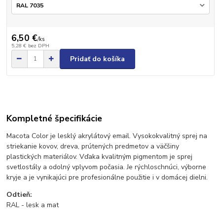
6,50 €
/
ks
5,28 €
bez DPH
Pridať do košíka
Kompletné špecifikácie
Macota Color je lesklý akrylátový email. Vysokokvalitný sprej na
striekanie kovov, dreva, prútených predmetov a väčšiny
plastických materiálov. Vďaka kvalitným pigmentom je sprej
svetlostály a odolný vplyvom počasia. Je rýchloschnúci, výborne
kryje a je vynikajúci pre profesionálne použitie i v domácej dielni.
Odtieň:
RAL - lesk a mat