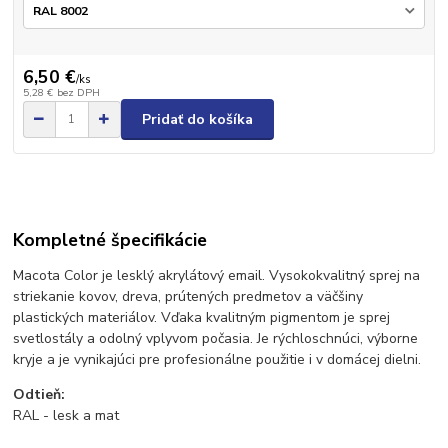
6,50 €
/
ks
5,28 €
bez DPH
Pridať do košíka
Kompletné špecifikácie
Macota Color je lesklý akrylátový email. Vysokokvalitný sprej na
striekanie kovov, dreva, prútených predmetov a väčšiny
plastických materiálov. Vďaka kvalitným pigmentom je sprej
svetlostály a odolný vplyvom počasia. Je rýchloschnúci, výborne
kryje a je vynikajúci pre profesionálne použitie i v domácej dielni.
Odtieň:
RAL - lesk a mat