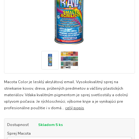
Macota Color je lesklý akrylátový email. Vysokokvalitný sprej na
striekanie kovov, dreva, prútených predmetov a väčšiny plastických
materiálov. Vďaka kvalitným pigmentom je sprej svetlostály a odolný
vplyvom počasia. Je rýchloschnúci, výborne kryje a je vynikajúci pre
profesionálne použitie i v domá...
celý popis
Dostupnosť
Skladom 5 ks
Sprej Macota