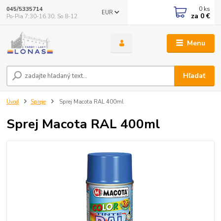
0
ks
045/5335714
EUR
za
0 €
Po-Pia 7:30-16.30, So 8-12
Menu
Hľadať
Úvod
Spreje
Sprej Macota RAL 400ml
Sprej Macota RAL 400ml