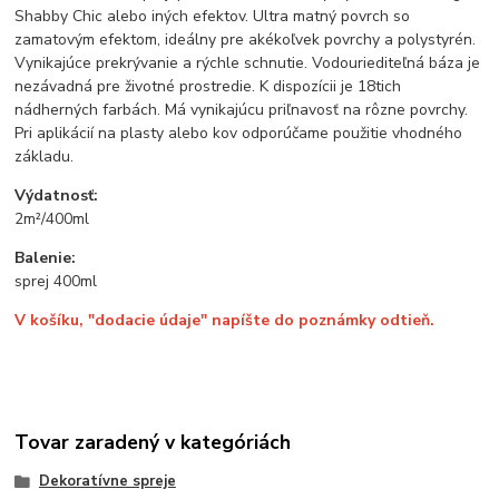
Shabby Chic alebo iných efektov. Ultra matný povrch so
zamatovým efektom, ideálny pre akékoľvek povrchy a polystyrén.
Vynikajúce prekrývanie a rýchle schnutie. Vodouriediteľná báza je
nezávadná pre životné prostredie. K dispozícii je 18tich
nádherných farbách. Má vynikajúcu priľnavosť na rôzne povrchy.
Pri aplikácií na plasty alebo kov odporúčame použitie vhodného
základu.
Výdatnosť:
2m²/400ml
Balenie:
sprej 400ml
V košíku, "dodacie údaje" napíšte do poznámky odtieň.
Tovar zaradený v kategóriách
Dekoratívne spreje