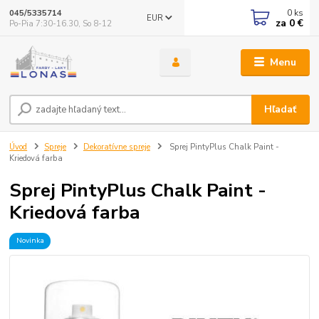
0
ks
045/5335714
EUR
za
0 €
Po-Pia 7:30-16.30, So 8-12
Menu
Hľadať
Úvod
Spreje
Dekoratívne spreje
Sprej PintyPlus Chalk Paint -
Kriedová farba
Sprej PintyPlus Chalk Paint -
Kriedová farba
Novinka