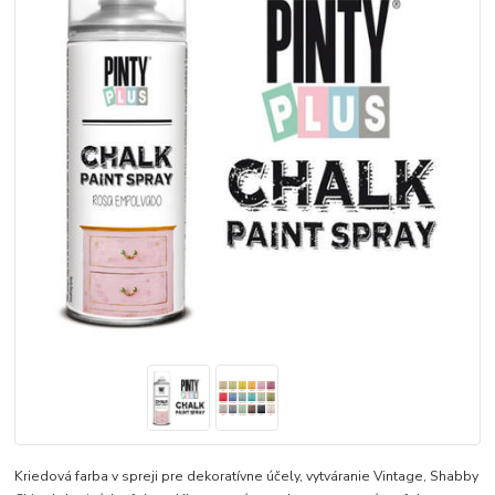
Kriedová farba v spreji pre dekoratívne účely, vytváranie Vintage, Shabby