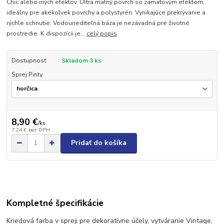
Chic alebo iných efektov. Ultra matný povrch so zamatovým efektom,
ideálny pre akékoľvek povrchy a polystyrén. Vynikajúce prekrývanie a
rýchle schnutie. Vodouriediteľná báza je nezávadná pre životné
prostredie. K dispozícii je...
celý popis
Dostupnosť
Skladom 3 ks
Sprej Pinty
8,90 €
/
ks
7,24 €
bez DPH
Pridať do košíka
Kompletné špecifikácie
Kriedová farba v spreji pre dekoratívne účely, vytváranie Vintage,