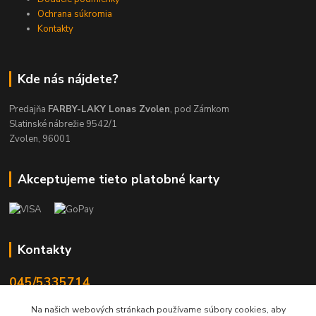
Ochrana súkromia
Kontakty
Kde nás nájdete?
Predajňa
FARBY-LAKY Lonas Zvolen
, pod Zámkom
Slatinské nábrežie 9542/1
Zvolen, 96001
Akceptujeme tieto platobné karty
Kontakty
045/5335714
Po-Pia 7:30-16.30, So 8-12
Na našich webových stránkach používame súbory cookies, aby