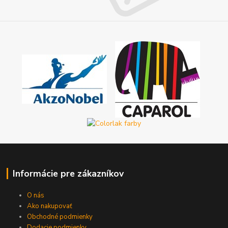
Informácie pre zákazníkov
O nás
Ako nakupovať
Obchodné podmienky
Dodacie podmienky