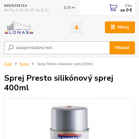
0
ks
045/5335714
EUR
za
0 €
Po-Pia 7:30-16.30, So 8-12
Menu
Hľadať
Úvod
Spreje
Sprej Presto silikónový sprej 400ml
Sprej Presto silikónový sprej
400ml