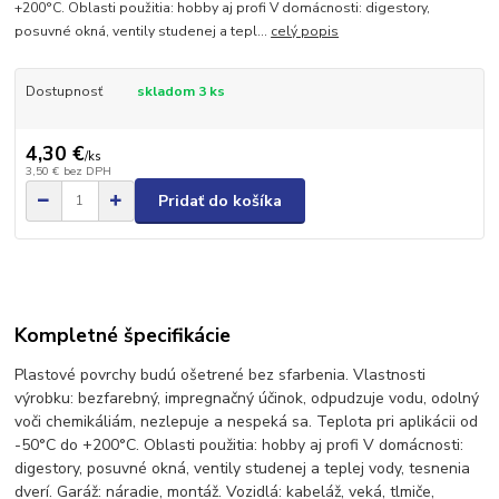
+200°C. Oblasti použitia: hobby aj profi V domácnosti: digestory,
posuvné okná, ventily studenej a tepl...
celý popis
Dostupnosť
skladom 3 ks
4,30 €
/
ks
3,50 €
bez DPH
Pridať do košíka
Kompletné špecifikácie
Plastové povrchy budú ošetrené bez sfarbenia. Vlastnosti
výrobku: bezfarebný, impregnačný účinok, odpudzuje vodu, odolný
voči chemikáliám, nezlepuje a nespeká sa. Teplota pri aplikácii od
-50°C do +200°C. Oblasti použitia: hobby aj profi V domácnosti:
digestory, posuvné okná, ventily studenej a teplej vody, tesnenia
dverí. Garáž: náradie, montáž. Vozidlá: kabeláž, veká, tlmiče,