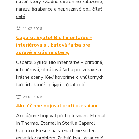
náter, ktorý zvládne extrémne zaťaženie,
nárazy, škrabance a nepriaznivé po...
čítať
celé
11.02.2026
Caparol Sylitol Bio Innenfarbe –
interiérová silikátová farba pre
zdravé a krásne steny.
Caparol Sylitol Bio Innenfarbe – prírodná,
interiérová, silikátová farba pre zdravé a
krásne steny. Keď hovoríme o vnútorných
farbách, ktoré spájajú ...
čítať celé
29.01.2026
Ako účinne bojovať proti plesniam!
Ako účinne bojovať proti plesniam: Eternal
In Thermo, Eternal In Steril a Caparol
Capatox Plesne na stenách nie sú len
estetický problém. Znižujú kva...
čítať celé