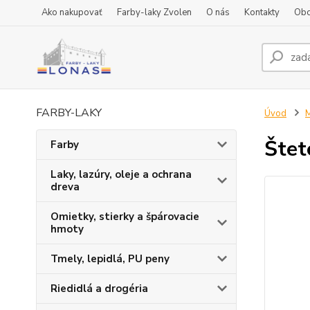
Ako nakupovať
Farby-laky Zvolen
O nás
Kontakty
Obc
FARBY-LAKY
Úvod
M
Štet
Farby
Laky, lazúry, oleje a ochrana
dreva
Omietky, stierky a špárovacie
hmoty
Tmely, lepidlá, PU peny
Riedidlá a drogéria