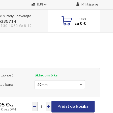
Prihlásenie
EUR
e si rady? Zavolajte.
0
ks
5335714
za
0 €
 7:30-16.30, So 8-12
tupnosť
Skladom 5 ks
tec kana
05 €
/
ks
Pridať do košíka
 €
bez DPH