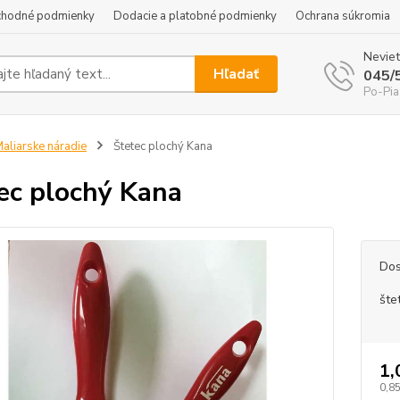
hodné podmienky
Dodacie a platobné podmienky
Ochrana súkromia
Neviet
Hľadať
045/
Po-Pia
aliarske náradie
Štetec plochý Kana
ec plochý Kana
Dos
šte
1,
0,85