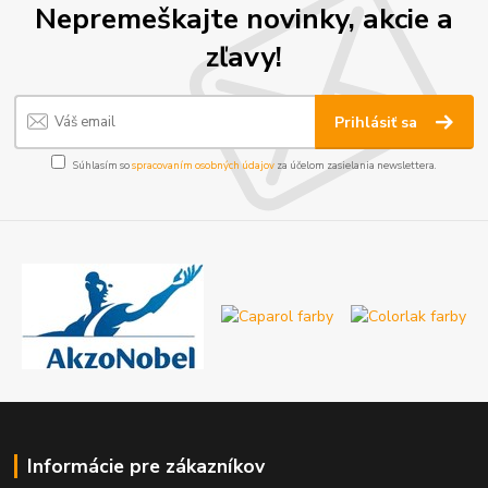
Nepremeškajte novinky, akcie a
zľavy!
Prihlásiť sa
Súhlasím so
spracovaním osobných údajov
za účelom zasielania newslettera.
Informácie pre zákazníkov