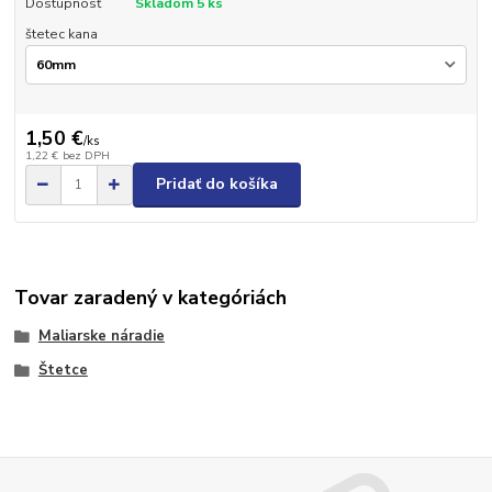
Dostupnosť
Skladom 5 ks
štetec kana
1,50 €
/
ks
1,22 €
bez DPH
Pridať do košíka
Tovar zaradený v kategóriách
Maliarske náradie
Štetce