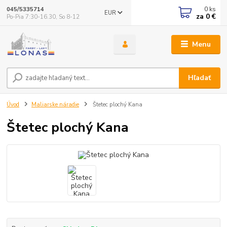
0
ks
045/5335714
EUR
za
0 €
Po-Pia 7:30-16.30, So 8-12
Menu
Hľadať
Úvod
Maliarske náradie
Štetec plochý Kana
Štetec plochý Kana