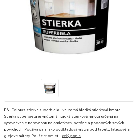
P&J Colours stierka superbiela - vnútorná hladká stierková hmota
Stierka superbiela je vnútorná hladká stierková hmota určená na
vyrovnávanie nerovností na omietkach, betóne a podobných savých
povrchoch. Používa sa aj ako podkladová vrstva pod tapety, latexové aj
glejové nátery. Použitie: omiet...
celý popis