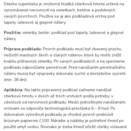
Stierka superbiela je vnútorná hladká stierková hmota určená na
vyrovnávanie nerovností na omietkach, betóne a podobných
savých povrchoch. Používa sa aj ako podkladová vrstva pod
tapety, latexové aj glejové nátery.
Použitie:
omietky, betón, podklad pod tapety, latexové a glejové
nátery
Príprava podkladu:
Povrch podkladu musí byť zbavený prachu,
nečistôt mastných škvŕn a starých náterov, ktoré by mohli znížiť
kvalitu priľnavosti omietky. Pri savých podkladoch a na spevnenie
podkladu odporúčame penetrovať. Pred nanášaním penetračného
náteru musia byť výspravky dokonale suché a dostatočne vyzreté
(min. 28 dní).
Aplikácia:
Na takto pripravený podklad začneme nanášať
stierkovú hmotu v dvoch až troch vrstvách podľa potreby, v
závislosti od nerovnosti podkladu. Medzi jednotlivými nanášanými
vrstvami sa odporúča technologická prestávka 6 – 8 hod. Po
dokonalom vytvrdnutí podkladu je vhodné povrch prebrúsiť
brúsnym papierom č.100. Náradie a nádoby je potrebné ihneď po
použití umyť vodou. Rovnako je treba ihneď očistiť všetky vstavané