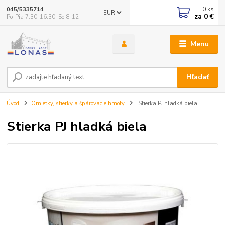
0
ks
045/5335714
EUR
za
0 €
Po-Pia 7:30-16.30, So 8-12
Menu
Hľadať
Úvod
Omietky, stierky a špárovacie hmoty
Stierka PJ hladká biela
Stierka PJ hladká biela