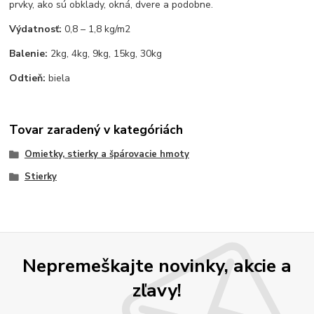
prvky, ako sú obklady, okná, dvere a podobne.
Výdatnosť:
0,8 – 1,8 kg/m2
Balenie:
2kg, 4kg, 9kg, 15kg, 30kg
Odtieň:
biela
Tovar zaradený v kategóriách
Omietky, stierky a špárovacie hmoty
Stierky
Nepremeškajte novinky, akcie a
zľavy!