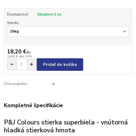
Dostupnosť
Skladom 1 ks
Stierky
18,20 €
/
ks
14,80 €
bez DPH
Pridať do košíka
Číslo produktu:
-4
Kompletné špecifikácie
P&J Colours stierka superbiela - vnútorná
hladká stierková hmota