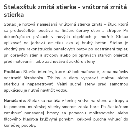
Stelaxštuk zrnitá stierka - vnútorná zrnitá
stierka
Stelax je hotová namiešaná vnútorná stierka zrnitá – štuk, ktorá
sa predovšetkým používa na finálne úpravy stien a stropov. Pri
dokončujúcich prácach v nových objektoch je možné Stelax
aplikovať na jadrovú omietku, ako aj hrubý betón. Stelax je
vhodný pre rekonštrukcie panelových bytov po odstránení tapiet,
pri opravách stien a stropov alebo pri opravách starých omietok
pred maľovaním, lebo zachováva štruktúru steny.
Podklad:
Staršie interiéry, ktoré už boli maľované, treba maľovky
odstrániť škrabaním. Trhliny a diery vyspraviť maltou alebo
stierkou a napenetrovať. Veľmi suché steny pred samotnou
aplikáciou je nutné navlhčiť vodou.
Nanášanie:
Stelax sa nanáša v tenkej vrstve na stenu a stropy a
to pomocou murárskej stierky smerom zdola hore. Po čiastočnom
zatuhnutí nanesenej hmoty sa pomocou molitanového alebo
filcového hladítka krúživými pohybmi celková plocha vyhladí do
konečnej podoby.