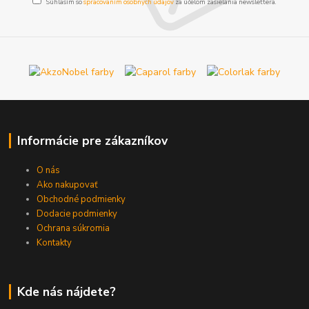
Súhlasím so
spracovaním osobných údajov
za účelom zasielania newslettera.
Informácie pre zákazníkov
O nás
Ako nakupovať
Obchodné podmienky
Dodacie podmienky
Ochrana súkromia
Kontakty
Kde nás nájdete?