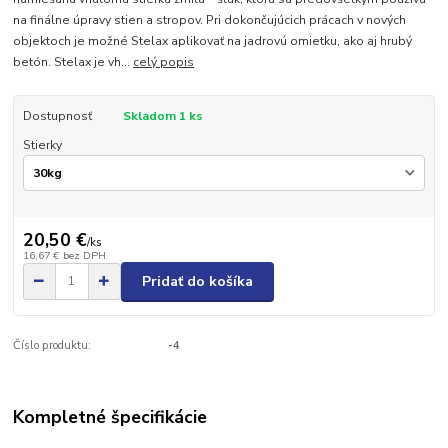
na finálne úpravy stien a stropov. Pri dokončujúcich prácach v nových
objektoch je možné Stelax aplikovať na jadrovú omietku, ako aj hrubý
betón. Stelax je vh...
celý popis
Dostupnosť
Skladom 1 ks
Stierky
20,50 €
/
ks
16,67 €
bez DPH
Pridať do košíka
Číslo produktu:
-4
Kompletné špecifikácie