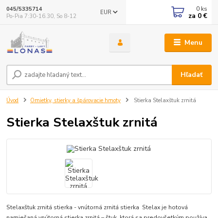
0
ks
045/5335714
EUR
za
0 €
Po-Pia 7:30-16.30, So 8-12
Menu
Hľadať
Úvod
Omietky, stierky a špárovacie hmoty
Stierka Stelaxštuk zrnitá
Stierka Stelaxštuk zrnitá
Stelaxštuk zrnitá stierka - vnútorná zrnitá stierka Stelax je hotová
namiešaná vnútorná stierka zrnitá – štuk, ktorá sa predovšetkým používa