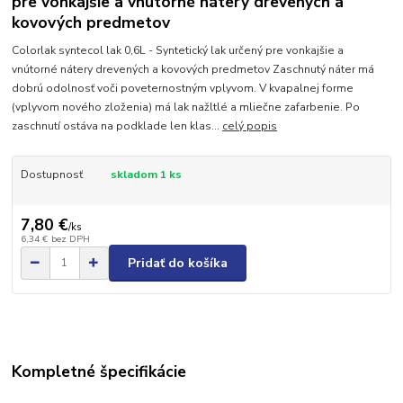
pre vonkajšie a vnútorné nátery drevených a
kovových predmetov
Colorlak syntecol lak 0,6L - Syntetický lak určený pre vonkajšie a
vnútorné nátery drevených a kovových predmetov Zaschnutý náter má
dobrú odolnosť voči poveternostným vplyvom. V kvapalnej forme
(vplyvom nového zloženia) má lak nažltlé a mliečne zafarbenie. Po
zaschnutí ostáva na podklade len klas...
celý popis
Dostupnosť
skladom 1 ks
7,80 €
/
ks
6,34 €
bez DPH
Pridať do košíka
Kompletné špecifikácie