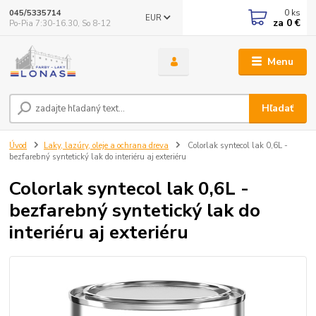
0
ks
045/5335714
EUR
za
0 €
Po-Pia 7:30-16.30, So 8-12
Menu
Hľadať
Úvod
Laky, lazúry, oleje a ochrana dreva
Colorlak syntecol lak 0,6L -
bezfarebný syntetický lak do interiéru aj exteriéru
Colorlak syntecol lak 0,6L -
bezfarebný syntetický lak do
interiéru aj exteriéru