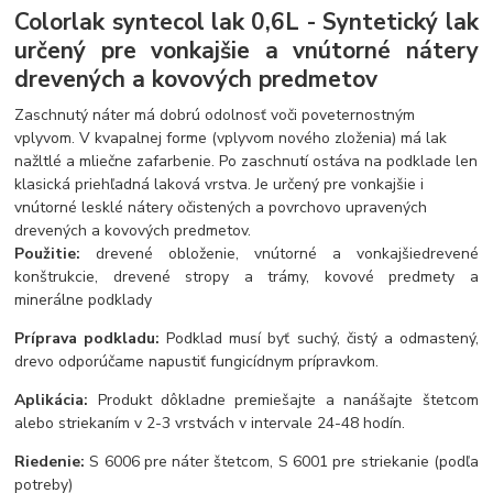
Colorlak syntecol lak 0,6L - Syntetický lak
určený pre vonkajšie a vnútorné nátery
drevených a kovových predmetov
Zaschnutý náter má dobrú odolnosť voči poveternostným
vplyvom. V kvapalnej forme (vplyvom nového zloženia) má lak
nažltlé a mliečne zafarbenie. Po zaschnutí ostáva na podklade len
klasická priehľadná laková vrstva. Je určený pre vonkajšie i
vnútorné lesklé nátery očistených a povrchovo upravených
drevených a kovových predmetov.
Použitie:
drevené obloženie, vnútorné a vonkajšie
drevené
konštrukcie, drevené stropy a trámy, kovové predmety a
minerálne podklady
Príprava podkladu:
Podklad musí byť suchý, čistý a odmastený,
drevo odporúčame napustiť fungicídnym prípravkom.
Aplikácia:
Produkt dôkladne premiešajte a nanášajte štetcom
alebo striekaním v 2-3 vrstvách v intervale 24-48 hodín.
Riedenie:
S 6006 pre náter štetcom, S 6001 pre striekanie (podľa
potreby)