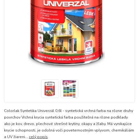
Colorlak Syntetika Univerzál 0,6l - syntetická vrchná farba na rôzne druhy
povrchov Vrchná krycia syntetická farba použiteľná na rôzne podklady
ako je kov, drevo, plechové strešné krytiny, okapy a žľaby. Má vynikajúce
krycie schopnosti, je odolná voči poveternostným vplyvom, chemikáliám
a UV žiareni...
celý popis