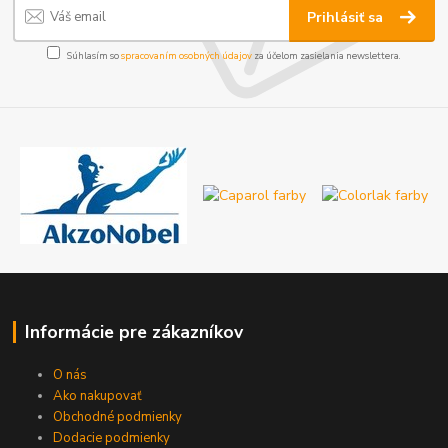
Prihlásiť sa
Súhlasím so
spracovaním osobných údajov
za účelom zasielania newslettera.
Informácie pre zákazníkov
O nás
Ako nakupovať
Obchodné podmienky
Dodacie podmienky