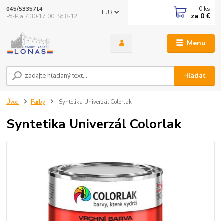
0
ks
045/5335714
EUR
za
0 €
Po-Pia 7:30-17.00, So 8-12
Menu
Hľadať
Úvod
Farby
Syntetika Univerzál Colorlak
Syntetika Univerzál Colorlak