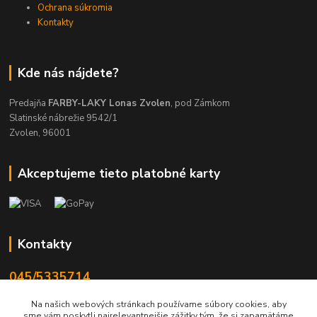
Ochrana súkromia
Kontakty
Kde nás nájdete?
Predajňa
FARBY-LAKY Lonas Zvolen
, pod Zámkom
Slatinské nábrežie 9542/1
Zvolen, 96001
Akceptujeme tieto platobné karty
Kontakty
045/5335714
Po-Pia 7:30-17.00, So 8-12
Na našich webových stránkach používame súbory cookies, aby
sme vám poskytli najrelevantnejšie zážitky tým, že si zapamätáme