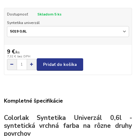
Dostupnosť
Skladom 5 ks
Syntetika univerzál
9 €
/
ks
7,32 €
bez DPH
Pridať do košíka
Kompletné špecifikácie
Colorlak Syntetika Univerzál 0,6l -
syntetická vrchná farba na rôzne druhy
povrchov