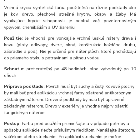
Vrchná krycia syntetická farba použiteľná na rôzne podklady ako
je kov, drevo, plechové strešné krytiny, okapy a žľaby. Má
vynikajúce krycie schopnosti, je odolná voči poveternostným
vplyvom, chemikáliám a UV žiareniu.
Použitie:
Je vhodná pre vonkajšie vrchné lesklé nátery dreva i
kovu (ploty, odkvapy, dvere, okná, konštrukcie každého druhu,
zábradlie a pod.). Nie je určená pre náter plôch, ktoré prichádzajú
do priameho styku s potravinami a pitnou vodou.
Schnutie:
pretierateľný po 48 hodinách, plne vytvrdnutý po 10
dňoch
Príprava podkladu:
Povrch musí byť suchý a čistý. Kovové plochy
by mali byť pred aplikáciou vrchnej farby ošetrené antikoróznym
základným náterom. Drevené podklady by mali byť upravené
základným náterom. Drevo v exteriéry je vhodné najprv ošetriť
fungicídnym náterom.
Postup:
Farbu pred použitím premiešajte a v prípade potreby a
spôsobu aplikácie rieďte príslušným riedidlom. Nanášajte štetcom,
valčekom alebo striekaním. Pri aplikácií striekaním je možné