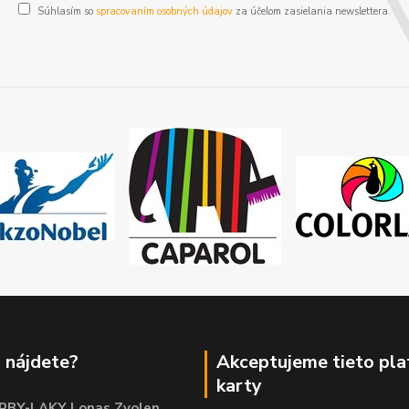
Súhlasím so
spracovaním osobných údajov
za účelom zasielania newslettera.
 nájdete?
Akceptujeme tieto pl
karty
RBY-LAKY Lonas Zvolen
,