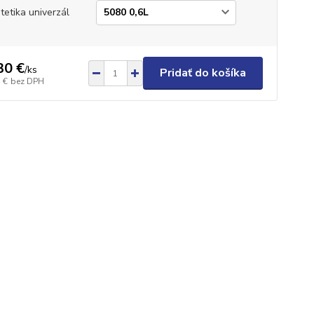
tetika univerzál
30 €
/
ks
Pridať do košíka
 €
bez DPH