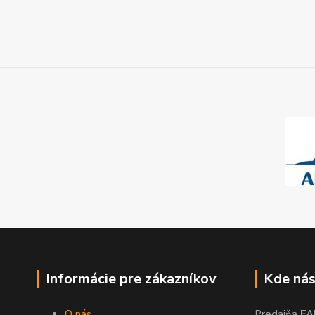
Informácie pre zákazníkov
Kde nás
O nás
Predajňa
FA