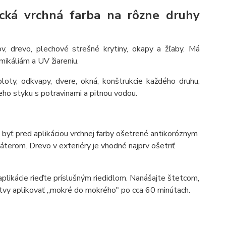
tická vrchná farba na rôzne druhy
ov, drevo, plechové strešné krytiny, okapy a žľaby. Má
mikáliám a UV žiareniu.
ploty, odkvapy, dvere, okná, konštrukcie každého druhu,
ameho styku s potravinami a pitnou vodou.
 byť pred aplikáciou vrchnej farby ošetrené antikoróznym
erom. Drevo v exteriéry je vhodné najprv ošetriť
plikácie rieďte príslušným riedidlom. Nanášajte štetcom,
rstvy aplikovať ,,mokré do mokrého" po cca 60 minútach.