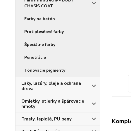
Farba na strechy - BODY
CHASIS COAT
Farby na betón
Protiplesňové farby
Špeciálne farby
Penetrácie
Tónovacie pigmenty
Laky, lazúry, oleje a ochrana
dreva
Omietky, stierky a špárovacie
hmoty
Tmely, lepidlá, PU peny
Komple