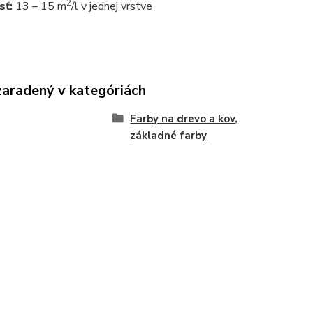
2
sť:
13 – 15 m
/l v jednej vrstve
zaradený v kategóriách
Farby na drevo a kov,
základné farby