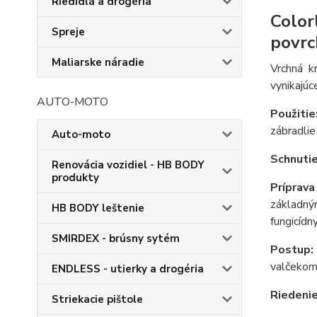
Riedidlá a drogéria
Color
Spreje
povrc
Maliarske náradie
Vrchná k
vynikajúc
AUTO-MOTO
Použiti
zábradlie
Auto-moto
Schnutie
Renovácia vozidiel - HB BODY
produkty
Príprava
základným
HB BODY leštenie
fungicíd
SMIRDEX - brúsny sytém
Postup:
valčekom 
ENDLESS - utierky a drogéria
Riedeni
Striekacie pištole