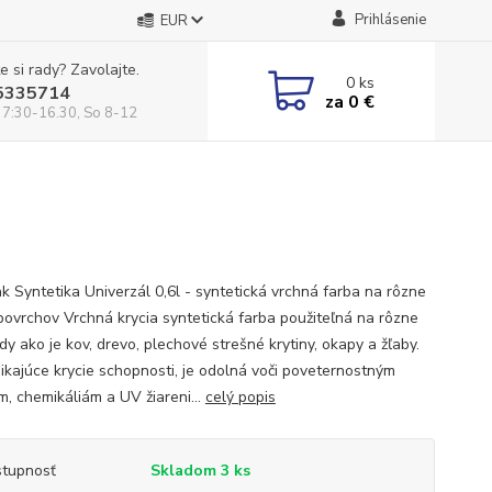
Prihlásenie
EUR
e si rady? Zavolajte.
0
ks
5335714
za
0 €
 7:30-16.30, So 8-12
ak Syntetika Univerzál 0,6l - syntetická vrchná farba na rôzne
povrchov Vrchná krycia syntetická farba použiteľná na rôzne
y ako je kov, drevo, plechové strešné krytiny, okapy a žľaby.
ikajúce krycie schopnosti, je odolná voči poveternostným
m, chemikáliám a UV žiareni...
celý popis
tupnosť
Skladom 3 ks