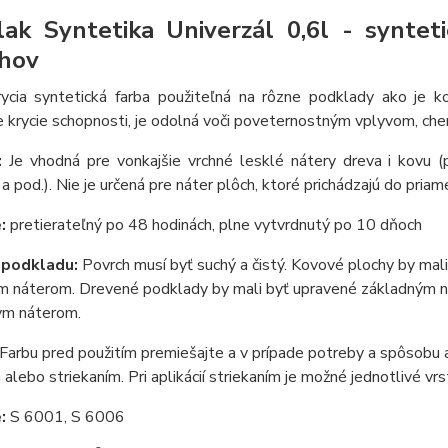
lak Syntetika Univerzál 0,6l - synte
hov
rycia syntetická farba použiteľná na rôzne podklady ako je k
e krycie schopnosti, je odolná voči poveternostným vplyvom, che
e:
Je vhodná pre vonkajšie vrchné lesklé nátery dreva i kovu (
 a pod.). Nie je určená pre náter plôch, ktoré prichádzajú do pri
:
pretierateľný po 48 hodinách, plne vytvrdnutý po 10 dňoch
 podkladu:
Povrch musí byť suchý a čistý. Kovové plochy by mali
 náterom. Drevené podklady by mali byť upravené základným nát
nym náterom.
Farbu pred použitím premiešajte a v prípade potreby a spôsobu a
alebo striekaním. Pri aplikácií striekaním je možné jednotlivé v
e:
S 6001, S 6006