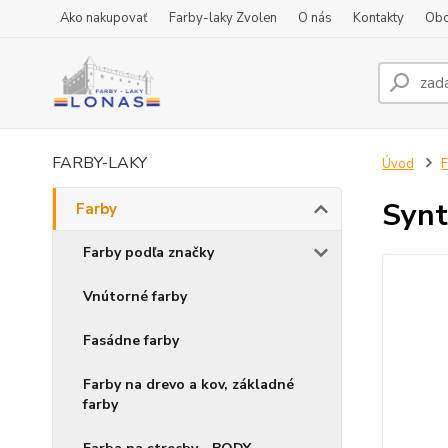
Ako nakupovať
Farby-laky Zvolen
O nás
Kontakty
Obc
FARBY-LAKY
Úvod
F
Synt
Farby
Farby podľa značky
Vnútorné farby
Fasádne farby
Farby na drevo a kov, základné
farby