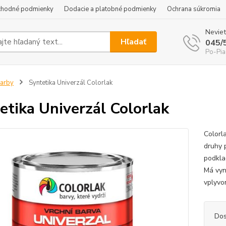
hodné podmienky
Dodacie a platobné podmienky
Ochrana súkromia
Neviet
Hľadať
045/
Po-Pia
arby
Syntetika Univerzál Colorlak
etika Univerzál Colorlak
Colorl
druhy 
podklad
Má vyn
vplyvo
Dos