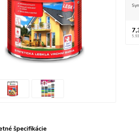
Syn
7,
5,93
tné špecifikácie