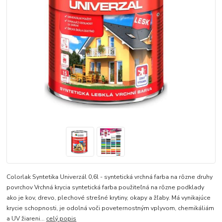
Colorlak Syntetika Univerzál 0,6l - syntetická vrchná farba na rôzne druhy
povrchov Vrchná krycia syntetická farba použiteľná na rôzne podklady
ako je kov, drevo, plechové strešné krytiny, okapy a žľaby. Má vynikajúce
krycie schopnosti, je odolná voči poveternostným vplyvom, chemikáliám
a UV žiareni...
celý popis