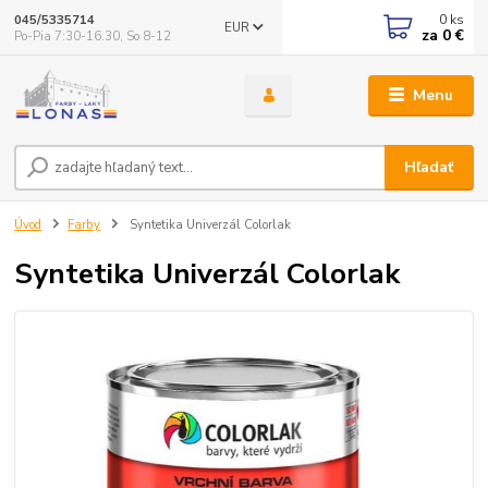
0
ks
045/5335714
EUR
za
0 €
Po-Pia 7:30-16.30, So 8-12
Menu
Hľadať
Úvod
Farby
Syntetika Univerzál Colorlak
Syntetika Univerzál Colorlak