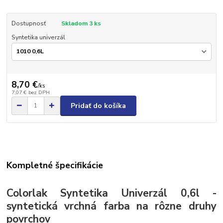
Dostupnosť
Skladom 3 ks
Syntetika univerzál
8,70 €
/
ks
7,07 €
bez DPH
Pridať do košíka
Kompletné špecifikácie
Colorlak Syntetika Univerzál 0,6l -
syntetická vrchná farba na rôzne druhy
povrchov