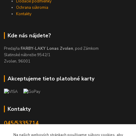
Dodacie podmienky
Ochrana súkromia
Kontakty
Kde nás nájdete?
Predajňa
FARBY-LAKY Lonas Zvolen
, pod Zámkom
Slatinské nábrežie 9542/1
Zvolen, 96001
Akceptujeme tieto platobné karty
Kontakty
045/5335714
Po-Pia 7:30-16.30, So 8-12
Na našich webových stránkach používame súbory cookies, aby