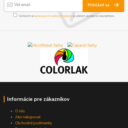
Prihlásiť sa
Súhlasím so
spracovaním osobných údajov
za účelom zasielania newslettera.
Informácie pre zákazníkov
O nás
Ako nakupovať
Obchodné podmienky