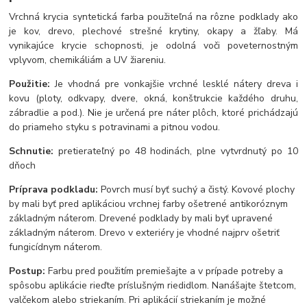
Vrchná krycia syntetická farba použiteľná na rôzne podklady ako
je kov, drevo, plechové strešné krytiny, okapy a žľaby. Má
vynikajúce krycie schopnosti, je odolná voči poveternostným
vplyvom, chemikáliám a UV žiareniu.
Použitie:
Je vhodná pre vonkajšie vrchné lesklé nátery dreva i
kovu (ploty, odkvapy, dvere, okná, konštrukcie každého druhu,
zábradlie a pod.). Nie je určená pre náter plôch, ktoré prichádzajú
do priameho styku s potravinami a pitnou vodou.
Schnutie:
pretierateľný po 48 hodinách, plne vytvrdnutý po 10
dňoch
Príprava podkladu:
Povrch musí byť suchý a čistý. Kovové plochy
by mali byť pred aplikáciou vrchnej farby ošetrené antikoróznym
základným náterom. Drevené podklady by mali byť upravené
základným náterom. Drevo v exteriéry je vhodné najprv ošetriť
fungicídnym náterom.
Postup:
Farbu pred použitím premiešajte a v prípade potreby a
spôsobu aplikácie rieďte príslušným riedidlom. Nanášajte štetcom,
valčekom alebo striekaním. Pri aplikácií striekaním je možné