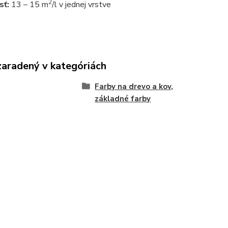
2
sť:
13 – 15 m
/l v jednej vrstve
zaradený v kategóriách
Farby na drevo a kov,
základné farby