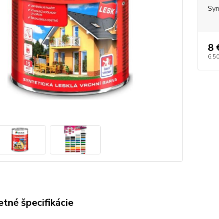
Syn
8 
6,50
tné špecifikácie