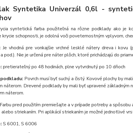
lak Syntetika Univerzál 0,6l - synte
hov
rycia syntetická farba použiteľná na rôzne podklady ako je k
e krycie schopnosti, je odolná voči poveternostným vplyvom, che
e:
Je vhodná pre vonkajšie vrchné lesklé nátery dreva i kovu (
 a pod.). Nie je určená pre náter plôch, ktoré prichádzajú do pri
:
pretierateľný po 48 hodinách, plne vytvrdnutý po 10 dňoch
 podkladu:
Povrch musí byť suchý a čistý. Kovové plochy by mali
 náterom. Drevené podklady by mali byť upravené základným nát
nym náterom.
Farbu pred použitím premiešajte a v prípade potreby a spôsobu a
alebo striekaním. Pri aplikácií striekaním je možné jednotlivé v
e:
S 6001, S 6006