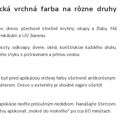
tická vrchná farba na rôzne druhy
ov, drevo, plechové strešné krytiny, okapy a žľaby. Má
mikáliám a UV žiareniu.
ploty, odkvapy, dvere, okná, konštrukcie každého druhu,
ameho styku s potravinami a pitnou vodou.
 byť pred aplikáciou vrchnej farby ošetrené antikoróznym
erom. Drevo v exteriéry je vhodné najprv ošetriť
plikácie rieďte príslušným riedidlom. Nanášajte štetcom,
rstvy aplikovať ,,mokré do mokrého" po cca 60 minútach.