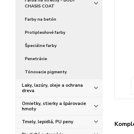
Farba na strechy - BODY
CHASIS COAT
Farby na betón
Protiplesňové farby
Špeciálne farby
Penetrácie
Tónovacie pigmenty
Laky, lazúry, oleje a ochrana
dreva
Omietky, stierky a špárovacie
hmoty
Tmely, lepidlá, PU peny
Komple