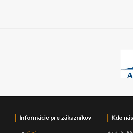
Informácie pre zákazníkov
Kde nás
O nás
Predajňa
FA