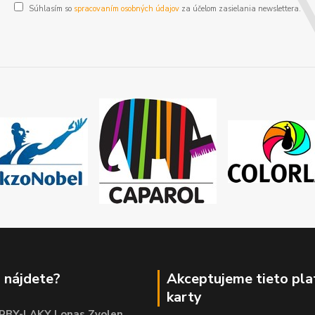
Súhlasím so
spracovaním osobných údajov
za účelom zasielania newslettera.
 nájdete?
Akceptujeme tieto pl
karty
RBY-LAKY Lonas Zvolen
,