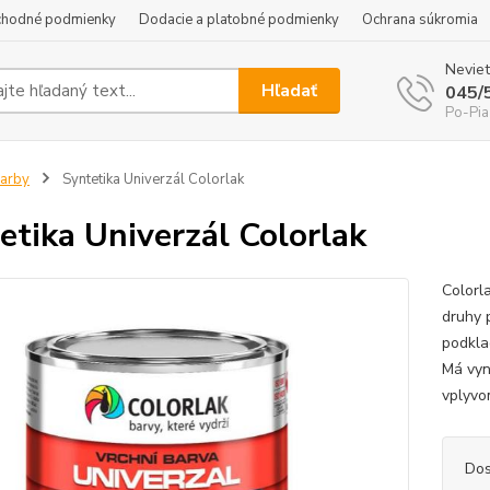
hodné podmienky
Dodacie a platobné podmienky
Ochrana súkromia
Neviet
Hľadať
045/
Po-Pia
arby
Syntetika Univerzál Colorlak
etika Univerzál Colorlak
Colorl
druhy 
podklad
Má vyn
vplyvo
Dos