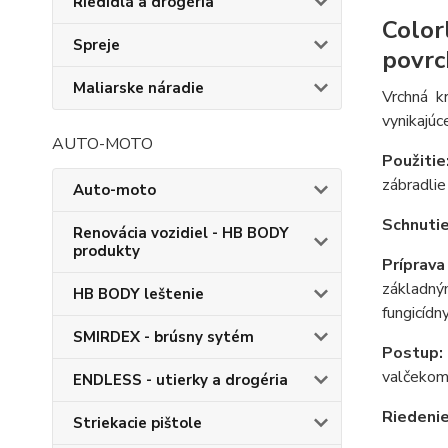
Riedidlá a drogéria
Color
Spreje
povrc
Maliarske náradie
Vrchná k
vynikajúc
AUTO-MOTO
Použiti
zábradlie
Auto-moto
Schnutie
Renovácia vozidiel - HB BODY
produkty
Príprava
základným
HB BODY leštenie
fungicíd
SMIRDEX - brúsny sytém
Postup:
valčekom 
ENDLESS - utierky a drogéria
Riedeni
Striekacie pištole