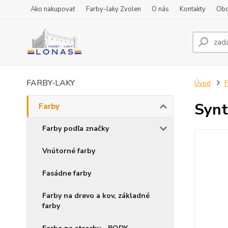
Ako nakupovať
Farby-laky Zvolen
O nás
Kontakty
Obc
FARBY-LAKY
Úvod
F
Synt
Farby
Farby podľa značky
Vnútorné farby
Fasádne farby
Farby na drevo a kov, základné
farby