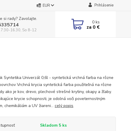
Prihlásenie
EUR
e si rady? Zavolajte.
0
ks
5335714
za
0 €
 7:30-16.30, So 8-12
ak Syntetika Univerzál 0,6l - syntetická vrchná farba na rôzne
povrchov Vrchná krycia syntetická farba použiteľná na rôzne
y ako je kov, drevo, plechové strešné krytiny, okapy a žľaby.
ikajúce krycie schopnosti, je odolná voči poveternostným
m, chemikáliám a UV žiareni...
celý popis
tupnosť
Skladom 5 ks