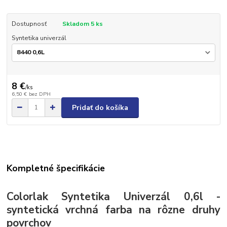
Dostupnosť
Skladom 5 ks
Syntetika univerzál
8 €
/
ks
6,50 €
bez DPH
Pridať do košíka
Kompletné špecifikácie
Colorlak Syntetika Univerzál 0,6l -
syntetická vrchná farba na rôzne druhy
povrchov