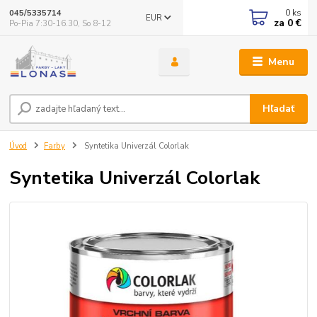
0
ks
045/5335714
EUR
za
0 €
Po-Pia 7:30-16.30, So 8-12
Menu
Hľadať
Úvod
Farby
Syntetika Univerzál Colorlak
Syntetika Univerzál Colorlak