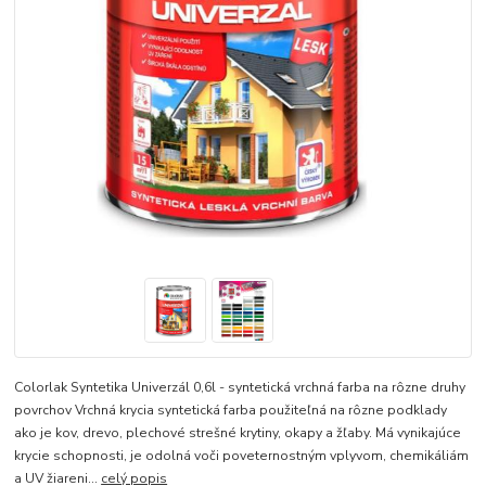
Colorlak Syntetika Univerzál 0,6l - syntetická vrchná farba na rôzne druhy
povrchov Vrchná krycia syntetická farba použiteľná na rôzne podklady
ako je kov, drevo, plechové strešné krytiny, okapy a žľaby. Má vynikajúce
krycie schopnosti, je odolná voči poveternostným vplyvom, chemikáliám
a UV žiareni...
celý popis