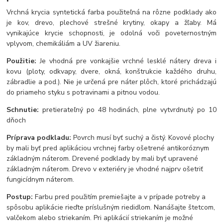
Vrchná krycia syntetická farba použiteľná na rôzne podklady ako
je kov, drevo, plechové strešné krytiny, okapy a žľaby. Má
vynikajúce krycie schopnosti, je odolná voči poveternostným
vplyvom, chemikáliám a UV žiareniu.
Použitie:
Je vhodná pre vonkajšie vrchné lesklé nátery dreva i
kovu (ploty, odkvapy, dvere, okná, konštrukcie každého druhu,
zábradlie a pod.). Nie je určená pre náter plôch, ktoré prichádzajú
do priameho styku s potravinami a pitnou vodou.
Schnutie:
pretierateľný po 48 hodinách, plne vytvrdnutý po 10
dňoch
Príprava podkladu:
Povrch musí byť suchý a čistý. Kovové plochy
by mali byť pred aplikáciou vrchnej farby ošetrené antikoróznym
základným náterom. Drevené podklady by mali byť upravené
základným náterom. Drevo v exteriéry je vhodné najprv ošetriť
fungicídnym náterom.
Postup:
Farbu pred použitím premiešajte a v prípade potreby a
spôsobu aplikácie rieďte príslušným riedidlom. Nanášajte štetcom,
valčekom alebo striekaním. Pri aplikácií striekaním je možné