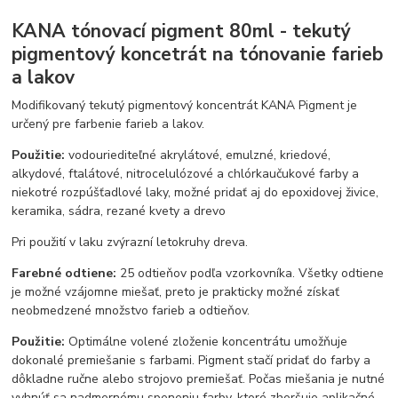
KANA tónovací pigment 80ml - tekutý
pigmentový koncetrát na tónovanie farieb
a lakov
Modifikovaný tekutý pigmentový koncentrát KANA Pigment je
určený pre farbenie farieb a lakov.
Použitie:
vodouriediteľné akrylátové, emulzné, kriedové,
alkydové, ftalátové, nitrocelulózové a chlórkaučukové farby a
niekotré rozpúšťadlové laky, možné pridať aj do epoxidovej živice,
keramika, sádra, rezané kvety a drevo
Pri použití v laku zvýrazní letokruhy dreva.
Farebné odtiene:
25 odtieňov podľa vzorkovníka. Všetky odtiene
je možné vzájomne miešať, preto je prakticky možné získať
neobmedzené množstvo farieb a odtieňov.
Použitie:
Optimálne volené zloženie koncentrátu umožňuje
dokonalé premiešanie s farbami. Pigment stačí pridať do farby a
dôkladne ručne alebo strojovo premiešať. Počas miešania je nutné
vyhnúť sa nadmernému speneniu farby, ktoré zhoršuje aplikačné