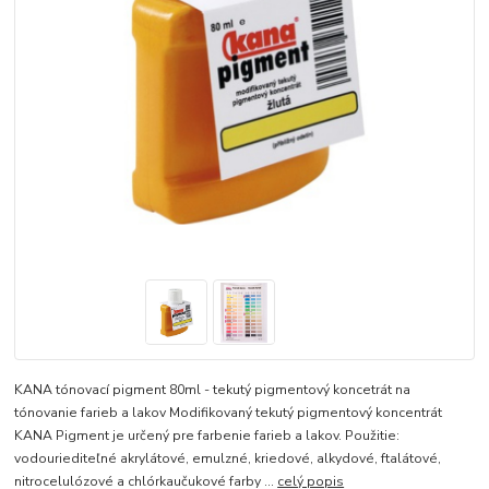
KANA tónovací pigment 80ml - tekutý pigmentový koncetrát na
tónovanie farieb a lakov Modifikovaný tekutý pigmentový koncentrát
KANA Pigment je určený pre farbenie farieb a lakov. Použitie:
vodouriediteľné akrylátové, emulzné, kriedové, alkydové, ftalátové,
nitrocelulózové a chlórkaučukové farby ...
celý popis