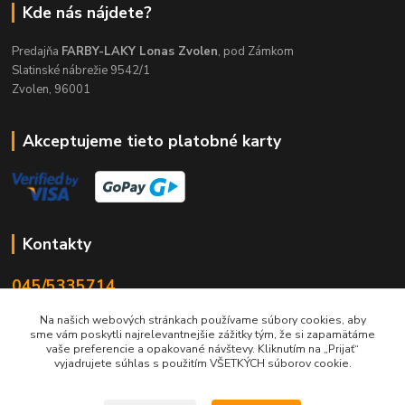
Kde nás nájdete?
Predajňa
FARBY-LAKY Lonas Zvolen
, pod Zámkom
Slatinské nábrežie 9542/1
Zvolen, 96001
Akceptujeme tieto platobné karty
Kontakty
045/5335714
Po-Pia 7:30-16.30, So 8-12
Na našich webových stránkach používame súbory cookies, aby
sme vám poskytli najrelevantnejšie zážitky tým, že si zapamätáme
info@lonas.sk
vaše preferencie a opakované návštevy. Kliknutím na „Prijať“
vyjadrujete súhlas s použitím VŠETKÝCH súborov cookie.