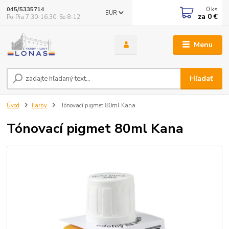
0
ks
045/5335714
EUR
za
0 €
Po-Pia 7:30-16.30, So 8-12
Menu
Hľadať
Úvod
Farby
Tónovací pigmet 80ml Kana
Tónovací pigmet 80ml Kana