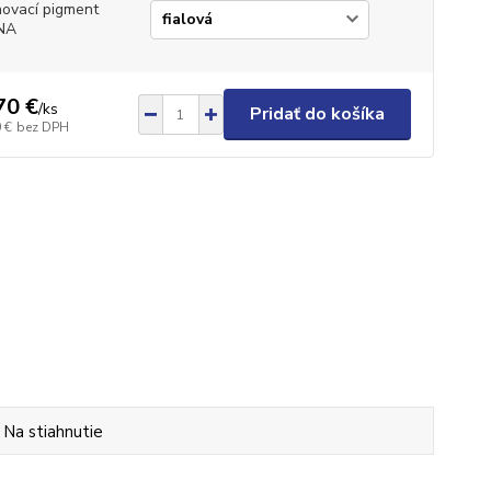
ovací pigment
NA
70 €
/
ks
Pridať do košíka
 €
bez DPH
Na stiahnutie