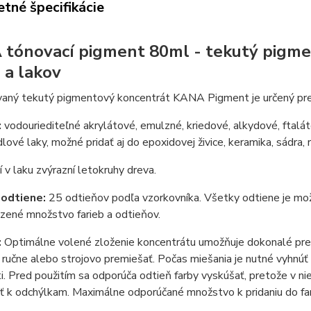
tné špecifikácie
tónovací pigment 80ml - tekutý pigme
 a lakov
aný tekutý pigmentový koncentrát KANA Pigment je určený pre f
:
vodouriediteľné akrylátové, emulzné, kriedové, alkydové, ftalát
lové laky, možné pridať aj do epoxidovej živice, keramika, sádra,
tí v laku zvýrazní letokruhy dreva.
odtiene:
25 odtieňov podľa vzorkovníka. Všetky odtiene je mož
ené množstvo farieb a odtieňov.
:
Optimálne volené zloženie koncentrátu umožňuje dokonalé premi
ručne alebo strojovo premiešať. Počas miešania je nutné vyhnúť
i. Pred použitím sa odporúča odtieň farby vyskúšať, pretože v n
ť k odchýlkam. Maximálne odporúčané množstvo k pridaniu do fa