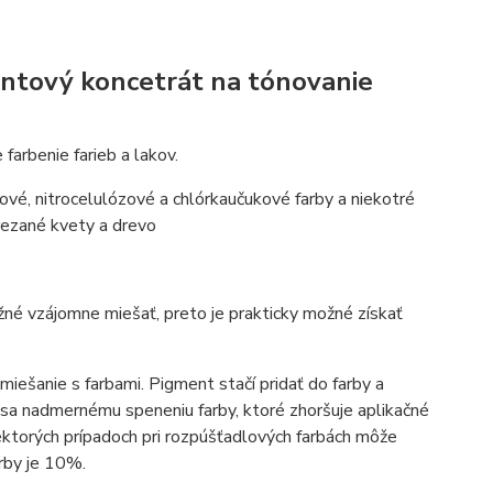
ntový koncetrát na tónovanie
arbenie farieb a lakov.
ové, nitrocelulózové a chlórkaučukové farby a niekotré
 rezané kvety a drevo
né vzájomne miešať, preto je prakticky možné získať
ešanie s farbami. Pigment stačí pridať do farby a
 sa nadmernému speneniu farby, ktoré zhoršuje aplikačné
iektorých prípadoch pri rozpúšťadlových farbách môže
rby je 10%.