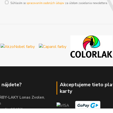
Súhlasím so
spracovaním osobných údajov
za účelom zasielania newslettera.
 nájdete?
Akceptujeme tieto pl
karty
RBY-LAKY Lonas Zvolen
,
m
brežie 9542/1