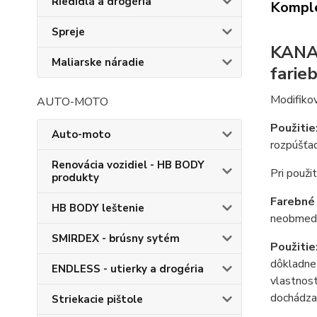
Riedidlá a drogéria
Komple
Spreje
KANA 
Maliarske náradie
farieb
Modifikov
AUTO-MOTO
Použitie
Auto-moto
rozpúšťad
Renovácia vozidiel - HB BODY
Pri použi
produkty
Farebné 
HB BODY leštenie
neobmedz
SMIRDEX - brúsny sytém
Použitie
dôkladne 
ENDLESS - utierky a drogéria
vlastnost
dochádza
Striekacie pištole