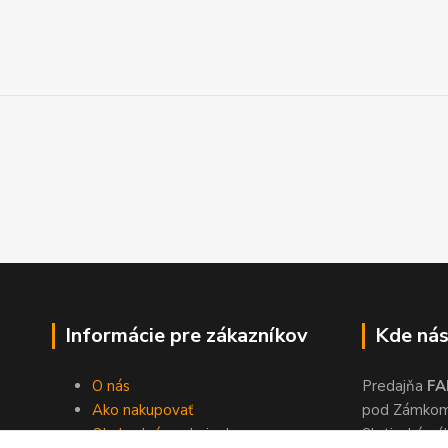
Informácie pre zákazníkov
Kde nás
O nás
Predajňa
FA
Ako nakupovať
pod Zámko
Obchodné podmienky
Slatinské ná