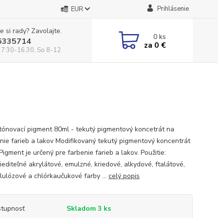
Prihlásenie
EUR
e si rady? Zavolajte.
0
ks
5335714
za
0 €
 7:30-16.30, So 8-12
ónovací pigment 80ml - tekutý pigmentový koncetrát na
nie farieb a lakov Modifikovaný tekutý pigmentový koncentrát
igment je určený pre farbenie farieb a lakov. Použitie:
iediteľné akrylátové, emulzné, kriedové, alkydové, ftalátové,
elulózové a chlórkaučukové farby ...
celý popis
tupnosť
Skladom 3 ks