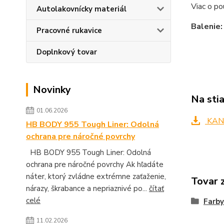
Viac o po
Autolakovnícky materiál
Balenie:
Pracovné rukavice
Doplnkový tovar
Novinky
Na sti
01.06.2026
KANA
HB BODY 955 Tough Liner: Odolná
ochrana pre náročné povrchy
HB BODY 955 Tough Liner: Odolná
ochrana pre náročné povrchy Ak hľadáte
náter, ktorý zvládne extrémne zaťaženie,
Tovar 
nárazy, škrabance a nepriaznivé po...
čítať
celé
Farby
11.02.2026