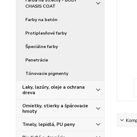
Farba na strechy - BODY
CHASIS COAT
Farby na betón
Protiplesňové farby
Špeciálne farby
Penetrácie
Tónovacie pigmenty
Laky, lazúry, oleje a ochrana
dreva
Omietky, stierky a špárovacie
hmoty
Kompl
Tmely, lepidlá, PU peny