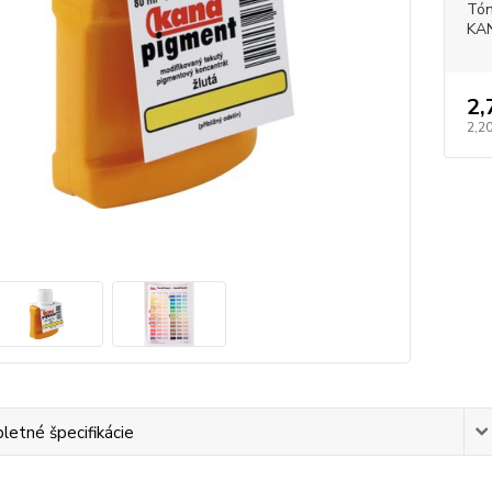
Tón
KA
2,
2,20
etné špecifikácie