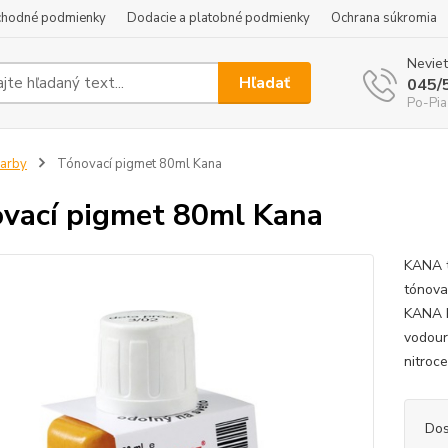
hodné podmienky
Dodacie a platobné podmienky
Ochrana súkromia
Neviet
Hľadať
045/
Po-Pia
arby
Tónovací pigmet 80ml Kana
vací pigmet 80ml Kana
KANA t
tónova
KANA P
vodour
nitroc
Dos