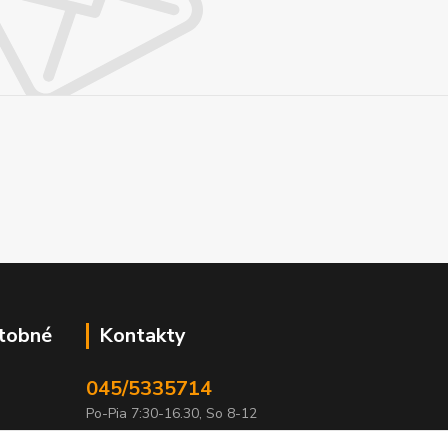
atobné
Kontakty
045/5335714
Po-Pia 7:30-16.30, So 8-12