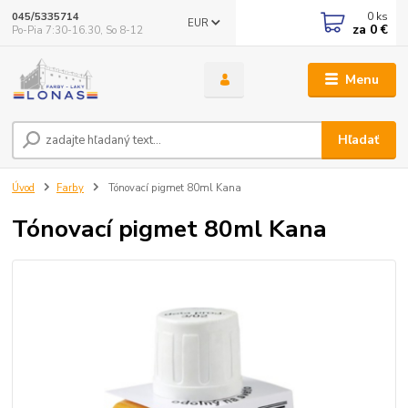
0
ks
045/5335714
EUR
za
0 €
Po-Pia 7:30-16.30, So 8-12
Menu
Hľadať
Úvod
Farby
Tónovací pigmet 80ml Kana
Tónovací pigmet 80ml Kana