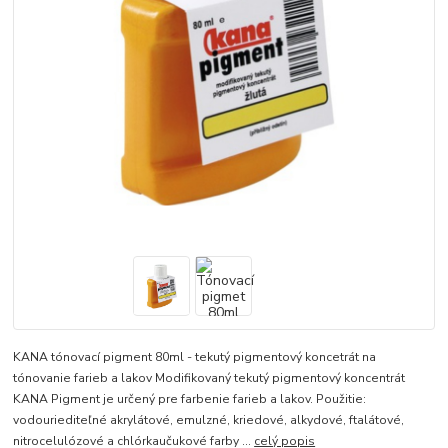
KANA tónovací pigment 80ml - tekutý pigmentový koncetrát na
tónovanie farieb a lakov Modifikovaný tekutý pigmentový koncentrát
KANA Pigment je určený pre farbenie farieb a lakov. Použitie:
vodouriediteľné akrylátové, emulzné, kriedové, alkydové, ftalátové,
nitrocelulózové a chlórkaučukové farby ...
celý popis