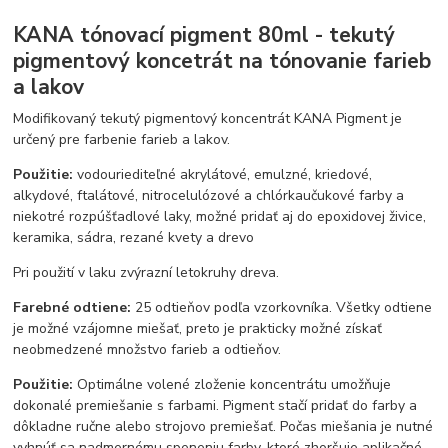
KANA tónovací pigment 80ml - tekutý
pigmentový koncetrát na tónovanie farieb
a lakov
Modifikovaný tekutý pigmentový koncentrát KANA Pigment je
určený pre farbenie farieb a lakov.
Použitie:
vodouriediteľné akrylátové, emulzné, kriedové,
alkydové, ftalátové, nitrocelulózové a chlórkaučukové farby a
niekotré rozpúšťadlové laky, možné pridať aj do epoxidovej živice,
keramika, sádra, rezané kvety a drevo
Pri použití v laku zvýrazní letokruhy dreva.
Farebné odtiene:
25 odtieňov podľa vzorkovníka. Všetky odtiene
je možné vzájomne miešať, preto je prakticky možné získať
neobmedzené množstvo farieb a odtieňov.
Použitie:
Optimálne volené zloženie koncentrátu umožňuje
dokonalé premiešanie s farbami. Pigment stačí pridať do farby a
dôkladne ručne alebo strojovo premiešať. Počas miešania je nutné
vyhnúť sa nadmernému speneniu farby, ktoré zhoršuje aplikačné