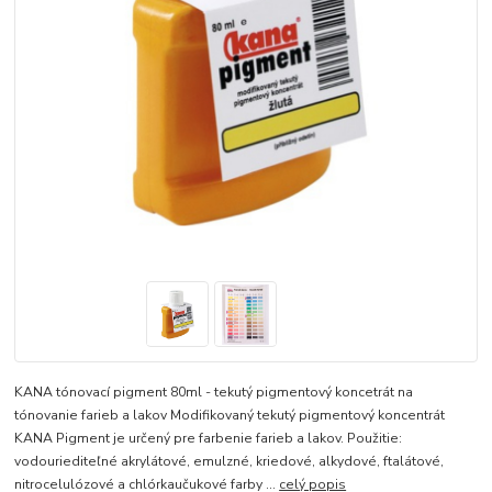
KANA tónovací pigment 80ml - tekutý pigmentový koncetrát na
tónovanie farieb a lakov Modifikovaný tekutý pigmentový koncentrát
KANA Pigment je určený pre farbenie farieb a lakov. Použitie:
vodouriediteľné akrylátové, emulzné, kriedové, alkydové, ftalátové,
nitrocelulózové a chlórkaučukové farby ...
celý popis