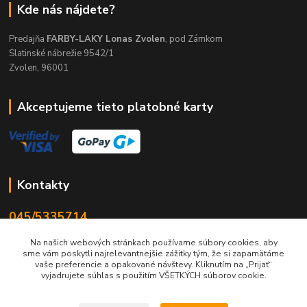
Kde nás nájdete?
Predajňa
FARBY-LAKY Lonas Zvolen
, pod Zámkom
Slatinské nábrežie 9542/1
Zvolen, 96001
Akceptujeme tieto platobné karty
Kontakty
045/5335714
Po-Pia 7:30-16.30, So 8-12
Na našich webových stránkach používame súbory cookies, aby
sme vám poskytli najrelevantnejšie zážitky tým, že si zapamätáme
info@lonas.sk
vaše preferencie a opakované návštevy. Kliknutím na „Prijať“
vyjadrujete súhlas s použitím VŠETKÝCH súborov cookie.