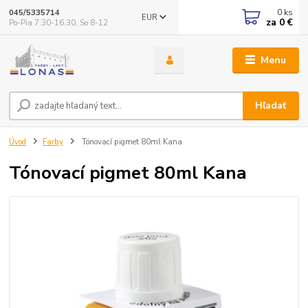
0
ks
045/5335714
EUR
za
0 €
Po-Pia 7:30-16.30, So 8-12
Menu
Hľadať
Úvod
Farby
Tónovací pigmet 80ml Kana
Tónovací pigmet 80ml Kana