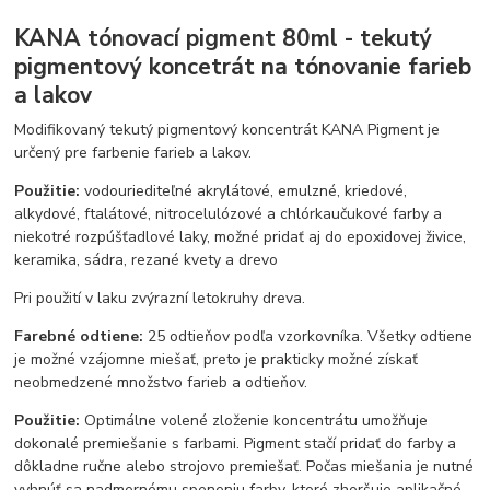
KANA tónovací pigment 80ml - tekutý
pigmentový koncetrát na tónovanie farieb
a lakov
Modifikovaný tekutý pigmentový koncentrát KANA Pigment je
určený pre farbenie farieb a lakov.
Použitie:
vodouriediteľné akrylátové, emulzné, kriedové,
alkydové, ftalátové, nitrocelulózové a chlórkaučukové farby a
niekotré rozpúšťadlové laky, možné pridať aj do epoxidovej živice,
keramika, sádra, rezané kvety a drevo
Pri použití v laku zvýrazní letokruhy dreva.
Farebné odtiene:
25 odtieňov podľa vzorkovníka. Všetky odtiene
je možné vzájomne miešať, preto je prakticky možné získať
neobmedzené množstvo farieb a odtieňov.
Použitie:
Optimálne volené zloženie koncentrátu umožňuje
dokonalé premiešanie s farbami. Pigment stačí pridať do farby a
dôkladne ručne alebo strojovo premiešať. Počas miešania je nutné
vyhnúť sa nadmernému speneniu farby, ktoré zhoršuje aplikačné