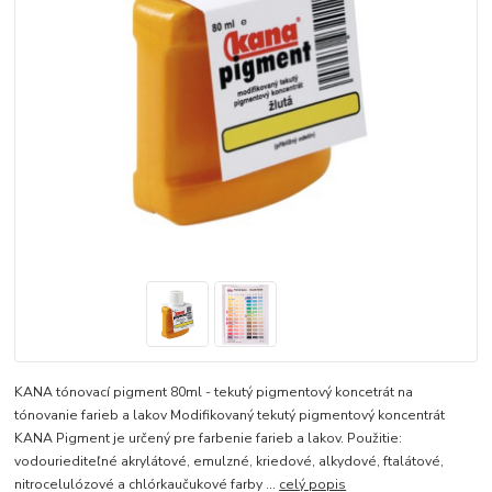
KANA tónovací pigment 80ml - tekutý pigmentový koncetrát na
tónovanie farieb a lakov Modifikovaný tekutý pigmentový koncentrát
KANA Pigment je určený pre farbenie farieb a lakov. Použitie:
vodouriediteľné akrylátové, emulzné, kriedové, alkydové, ftalátové,
nitrocelulózové a chlórkaučukové farby ...
celý popis