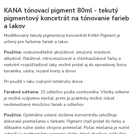
KANA tónovací pigment 80ml - tekutý
pigmentový koncetrát na tónovanie farieb
a lakov
Modifikovaný tekutý pigmentový koncentrát KANA Pigment je
určený pre farbenie farieb a lakov.
Použitie:
vodouriediteľné akrylátové, emulzné, kriedové,
alkydové, ftalátové, nitrocelulózové a chlórkaučukové farby a
niekotré rozpúšťadlové laky, možné pridať aj do epoxidovej živice,
keramika, sádra, rezané kvety a drevo
Pri použití v laku zvýrazní letokruhy dreva.
Farebné odtiene:
25 odtieňov podľa vzorkovníka. Všetky odtiene
je možné vzájomne miešať, preto je prakticky možné získať
neobmedzené množstvo farieb a odtieňov.
Použitie:
Optimálne volené zloženie koncentrátu umožňuje
dokonalé premiešanie s farbami. Pigment stačí pridať do farby a
dôkladne ručne alebo strojovo premiešať. Počas miešania je nutné
vyhnúť sa nadmernému speneniu farby, ktoré zhoršuje aplikačné