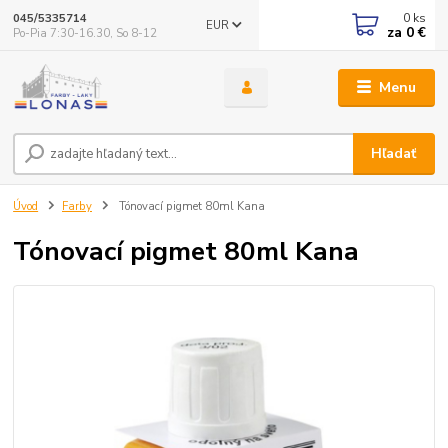
0
ks
045/5335714
EUR
za
0 €
Po-Pia 7:30-16.30, So 8-12
Menu
Hľadať
Úvod
Farby
Tónovací pigmet 80ml Kana
Tónovací pigmet 80ml Kana