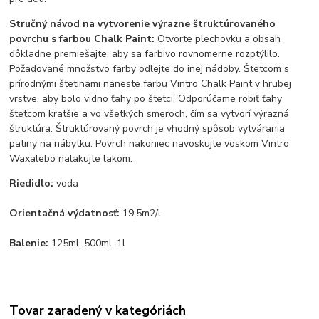
Stručný návod na vytvorenie výrazne štruktúrovaného
povrchu s farbou
Chalk Paint
:
Otvorte plechovku a obsah
dôkladne premiešajte, aby sa farbivo rovnomerne rozptýlilo.
Požadované množstvo farby odlejte do inej nádoby. Štetcom s
prírodnými štetinami naneste farbu Vintro Chalk Paint v hrubej
vrstve, aby bolo vidno ťahy po štetci. Odporúčame robiť ťahy
štetcom kratšie a vo všetkých smeroch, čím sa vytvorí výrazná
štruktúra. Štruktúrovaný povrch je vhodný spôsob vytvárania
patiny na nábytku. Povrch nakoniec navoskujte voskom
Vintro
Wax
alebo nalakujte lakom.
Riedidlo:
voda
Orientačná výdatnosť:
19,5m2/l
Balenie:
125ml, 500ml, 1l
Tovar zaradený v kategóriách