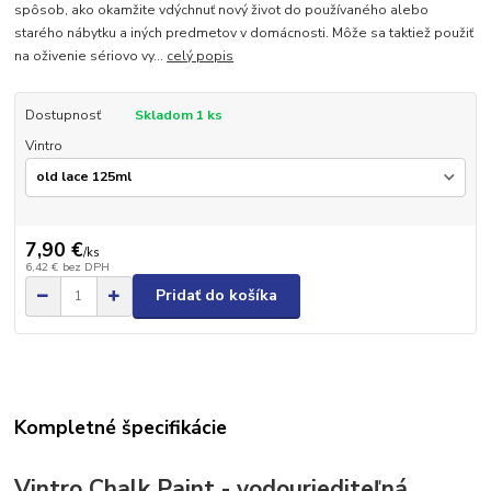
spôsob, ako okamžite vdýchnuť nový život do používaného alebo
starého nábytku a iných predmetov v domácnosti. Môže sa taktiež použiť
na oživenie sériovo vy...
celý popis
Dostupnosť
Skladom 1 ks
Vintro
7,90 €
/
ks
6,42 €
bez DPH
Pridať do košíka
Kompletné špecifikácie
Vintro Chalk Paint - vodouriediteľná