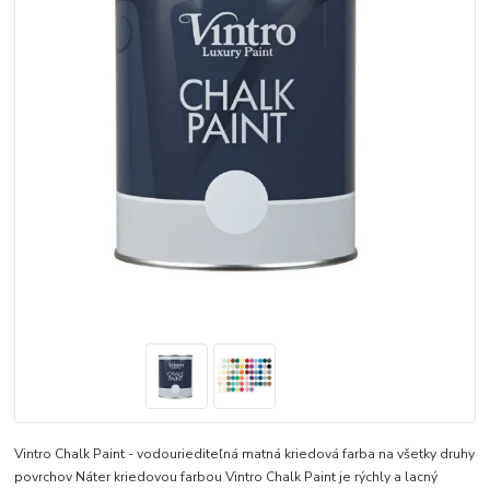
Vintro Chalk Paint - vodouriediteľná matná kriedová farba na všetky druhy
povrchov Náter kriedovou farbou Vintro Chalk Paint je rýchly a lacný