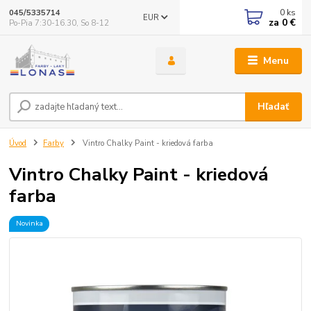
0
ks
045/5335714
EUR
za
0 €
Po-Pia 7:30-16.30, So 8-12
Menu
Hľadať
Úvod
Farby
Vintro Chalky Paint - kriedová farba
Vintro Chalky Paint - kriedová
farba
Novinka