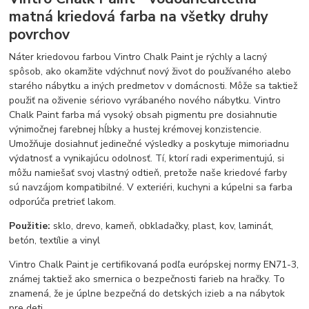
matná kriedová farba na všetky druhy
povrchov
Náter kriedovou farbou Vintro Chalk Paint je rýchly a lacný
spôsob, ako okamžite vdýchnuť nový život do používaného alebo
starého nábytku a iných predmetov v domácnosti. Môže sa taktiež
použiť na oživenie sériovo vyrábaného nového nábytku. Vintro
Chalk Paint farba má vysoký obsah pigmentu pre dosiahnutie
výnimočnej farebnej hĺbky a hustej krémovej konzistencie.
Umožňuje dosiahnuť jedinečné výsledky a poskytuje mimoriadnu
výdatnosť a vynikajúcu odolnosť. Tí, ktorí radi experimentujú, si
môžu namiešať svoj vlastný odtieň, pretože naše kriedové farby
sú navzájom kompatibilné. V exteriéri, kuchyni a kúpelni sa farba
odporúča pretrieť lakom.
Použitie:
sklo, drevo, kameň, obkladačky, plast, kov, laminát,
betón, textílie a vinyl
Vintro Chalk Paint je certifikovaná podľa európskej normy EN71-3,
známej taktiež ako smernica o bezpečnosti farieb na hračky. To
znamená, že je úplne bezpečná do detských izieb a na nábytok
pre deti.