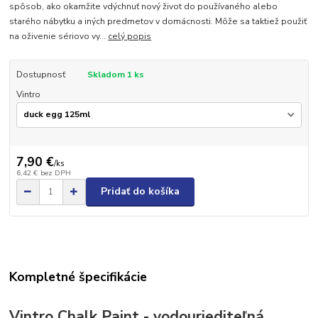
spôsob, ako okamžite vdýchnuť nový život do používaného alebo
starého nábytku a iných predmetov v domácnosti. Môže sa taktiež použiť
na oživenie sériovo vy...
celý popis
Dostupnosť
Skladom 1 ks
Vintro
7,90 €
/
ks
6,42 €
bez DPH
Pridať do košíka
Kompletné špecifikácie
Vintro Chalk Paint - vodouriediteľná