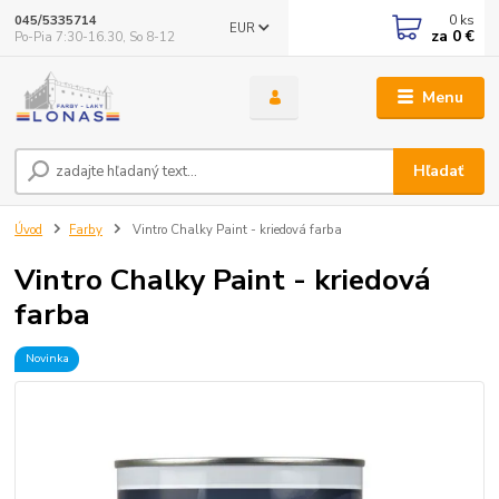
0
ks
045/5335714
EUR
za
0 €
Po-Pia 7:30-16.30, So 8-12
Menu
Hľadať
Úvod
Farby
Vintro Chalky Paint - kriedová farba
Vintro Chalky Paint - kriedová
farba
Novinka