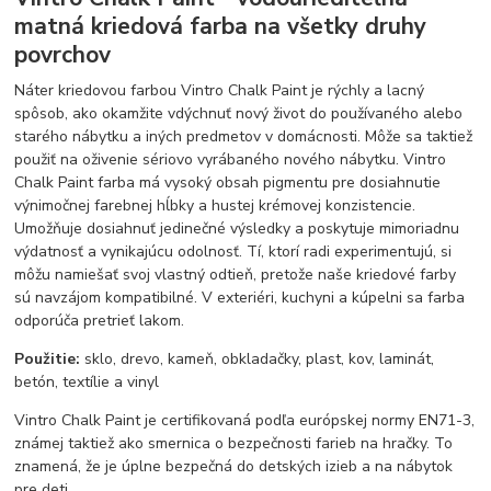
matná kriedová farba na všetky druhy
povrchov
Náter kriedovou farbou Vintro Chalk Paint je rýchly a lacný
spôsob, ako okamžite vdýchnuť nový život do používaného alebo
starého nábytku a iných predmetov v domácnosti. Môže sa taktiež
použiť na oživenie sériovo vyrábaného nového nábytku. Vintro
Chalk Paint farba má vysoký obsah pigmentu pre dosiahnutie
výnimočnej farebnej hĺbky a hustej krémovej konzistencie.
Umožňuje dosiahnuť jedinečné výsledky a poskytuje mimoriadnu
výdatnosť a vynikajúcu odolnosť. Tí, ktorí radi experimentujú, si
môžu namiešať svoj vlastný odtieň, pretože naše kriedové farby
sú navzájom kompatibilné. V exteriéri, kuchyni a kúpelni sa farba
odporúča pretrieť lakom.
Použitie:
sklo, drevo, kameň, obkladačky, plast, kov, laminát,
betón, textílie a vinyl
Vintro Chalk Paint je certifikovaná podľa európskej normy EN71-3,
známej taktiež ako smernica o bezpečnosti farieb na hračky. To
znamená, že je úplne bezpečná do detských izieb a na nábytok
pre deti.