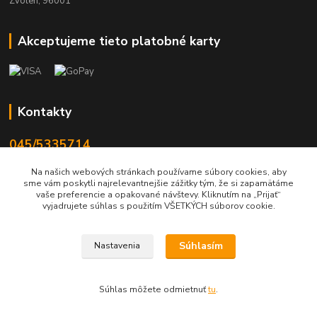
Zvolen, 96001
Akceptujeme tieto platobné karty
Kontakty
045/5335714
Po-Pia 7:30-16.30, So 8-12
Na našich webových stránkach používame súbory cookies, aby
sme vám poskytli najrelevantnejšie zážitky tým, že si zapamätáme
info@lonas.sk
vaše preferencie a opakované návštevy. Kliknutím na „Prijať“
vyjadrujete súhlas s použitím VŠETKÝCH súborov cookie.
Súhlasím
Nastavenia
© 2024 Lonas s. r. o., farby-laky Zvolen
Súhlas môžete odmietnuť
tu
.
Vytvorené na
Eshop-rychlo.sk