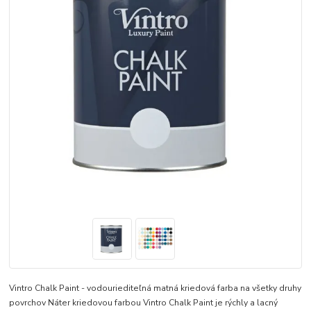
Vintro Chalk Paint - vodouriediteľná matná kriedová farba na všetky druhy
povrchov Náter kriedovou farbou Vintro Chalk Paint je rýchly a lacný