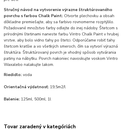
Stručný návod na vytvorenie výrazne štruktúrovaného
povrchu s farbou
Chalk Paint
:
Otvorte plechovku a obsah
dôkladne premiešajte, aby sa farbivo rovnomerne rozptýlilo.
Požadované množstvo farby odlejte do inej nádoby. Štetcom s
prírodnými štetinami naneste farbu Vintro Chalk Paint v hrubej
vrstve, aby bolo vidno ťahy po štetci. Odporúčame robiť ťahy
štetcom kratšie a vo všetkých smeroch, čím sa vytvorí výrazná
štruktúra. Štruktúrovaný povrch je vhodný spôsob vytvárania
patiny na nábytku. Povrch nakoniec navoskujte voskom
Vintro
Wax
alebo nalakujte lakom.
Riedidlo:
voda
Orientačná výdatnosť:
19,5m2/l
Balenie:
125ml, 500ml, 1l
Tovar zaradený v kategóriách