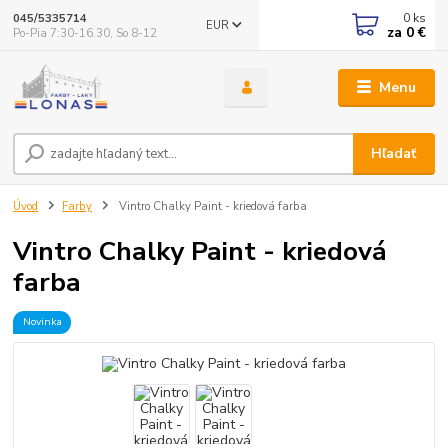
0
ks
045/5335714
EUR
za
0 €
Po-Pia 7:30-16.30, So 8-12
Menu
Hľadať
Úvod
Farby
Vintro Chalky Paint - kriedová farba
Vintro Chalky Paint - kriedová
farba
Novinka