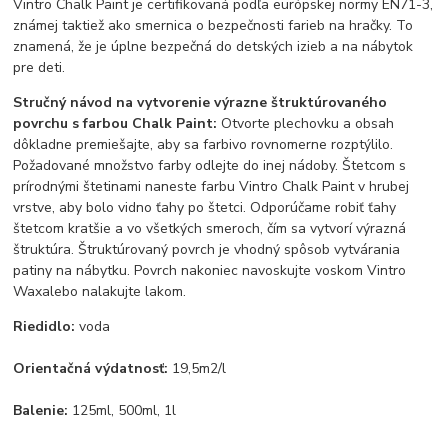
Vintro Chalk Paint je certifikovaná podľa európskej normy EN71-3,
známej taktiež ako smernica o bezpečnosti farieb na hračky. To
znamená, že je úplne bezpečná do detských izieb a na nábytok
pre deti.
Stručný návod na vytvorenie výrazne štruktúrovaného
povrchu s farbou
Chalk Paint
:
Otvorte plechovku a obsah
dôkladne premiešajte, aby sa farbivo rovnomerne rozptýlilo.
Požadované množstvo farby odlejte do inej nádoby. Štetcom s
prírodnými štetinami naneste farbu Vintro Chalk Paint v hrubej
vrstve, aby bolo vidno ťahy po štetci. Odporúčame robiť ťahy
štetcom kratšie a vo všetkých smeroch, čím sa vytvorí výrazná
štruktúra. Štruktúrovaný povrch je vhodný spôsob vytvárania
patiny na nábytku. Povrch nakoniec navoskujte voskom
Vintro
Wax
alebo nalakujte lakom.
Riedidlo:
voda
Orientačná výdatnosť:
19,5m2/l
Balenie:
125ml, 500ml, 1l