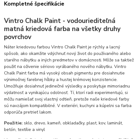
Kompletné špecifikácie
Vintro Chalk Paint - vodouriediteľná
matná kriedová farba na všetky druhy
povrchov
Náter kriedovou farbou Vintro Chalk Paint je rýchly a lacný
spôsob, ako okamžite vdýchnuť nový život do používaného alebo
starého nábytku a iných predmetov v domácnosti. Môže sa taktiež
použiť na oživenie sériovo vyrábaného nového nábytku. Vintro
Chalk Paint farba má vysoký obsah pigmentu pre dosiahnutie
výnimočnej farebnej hĺbky a hustej krémovej konzistencie.
Umožňuje dosiahnuť jedinečné výsledky a poskytuje mimoriadnu
výdatnosť a vynikajúcu odolnosť. Tí, ktorí radi experimentujú, si
môžu namiešať svoj vlastný odtieň, pretože naše kriedové farby
sú navzájom kompatibilné. V exteriéri, kuchyni a kúpelni sa farba
odporúča pretrieť lakom.
Použitie:
sklo, drevo, kameň, obkladačky, plast, kov, laminát,
betón, textílie a vinyl