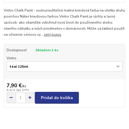
Vintro Chalk Paint - vodouriediteľná matná kriedová farba na všetky druhy
povrchov Náter kriedovou farbou Vintro Chalk Paint je rýchly a lacný
spôsob, ako okamžite vdýchnuť nový život do používaného alebo
starého nábytku a iných predmetov v domácnosti. Môže sa taktiež použiť
na oživenie sériovo vy...
celý popis
Dostupnosť
Skladom 1 ks
Vintro
7,90 €
/
ks
6,42 €
bez DPH
Pridať do košíka