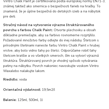
Vintro Chalk Paint je certifikovaná podľa európskej normy EN71-3,
známej taktiež ako smernica o bezpečnosti farieb na hračky. To
znamená, že je úplne bezpečná do detských izieb a na nábytok
pre deti.
Stručný návod na vytvorenie výrazne štruktúrovaného
povrchu s farbou
Chalk Paint
:
Otvorte plechovku a obsah
dôkladne premiešajte, aby sa farbivo rovnomerne rozptýlilo.
Požadované množstvo farby odlejte do inej nádoby. Štetcom s
prírodnými štetinami naneste farbu Vintro Chalk Paint v hrubej
vrstve, aby bolo vidno ťahy po štetci. Odporúčame robiť ťahy
štetcom kratšie a vo všetkých smeroch, čím sa vytvorí výrazná
štruktúra. Štruktúrovaný povrch je vhodný spôsob vytvárania
patiny na nábytku. Povrch nakoniec navoskujte voskom
Vintro
Wax
alebo nalakujte lakom.
Riedidlo:
voda
Orientačná výdatnosť:
19,5m2/l
Balenie:
125ml, 500ml, 1l