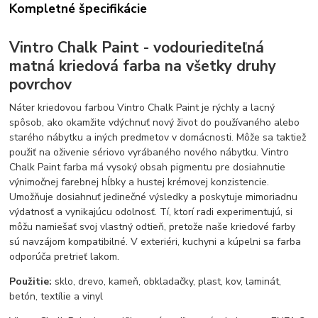
Kompletné špecifikácie
Vintro Chalk Paint - vodouriediteľná
matná kriedová farba na všetky druhy
povrchov
Náter kriedovou farbou Vintro Chalk Paint je rýchly a lacný
spôsob, ako okamžite vdýchnuť nový život do používaného alebo
starého nábytku a iných predmetov v domácnosti. Môže sa taktiež
použiť na oživenie sériovo vyrábaného nového nábytku. Vintro
Chalk Paint farba má vysoký obsah pigmentu pre dosiahnutie
výnimočnej farebnej hĺbky a hustej krémovej konzistencie.
Umožňuje dosiahnuť jedinečné výsledky a poskytuje mimoriadnu
výdatnosť a vynikajúcu odolnosť. Tí, ktorí radi experimentujú, si
môžu namiešať svoj vlastný odtieň, pretože naše kriedové farby
sú navzájom kompatibilné. V exteriéri, kuchyni a kúpelni sa farba
odporúča pretrieť lakom.
Použitie:
sklo, drevo, kameň, obkladačky, plast, kov, laminát,
betón, textílie a vinyl