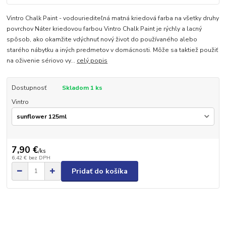
Vintro Chalk Paint - vodouriediteľná matná kriedová farba na všetky druhy
povrchov Náter kriedovou farbou Vintro Chalk Paint je rýchly a lacný
spôsob, ako okamžite vdýchnuť nový život do používaného alebo
starého nábytku a iných predmetov v domácnosti. Môže sa taktiež použiť
na oživenie sériovo vy...
celý popis
Dostupnosť
Skladom 1 ks
Vintro
7,90 €
/
ks
6,42 €
bez DPH
Pridať do košíka