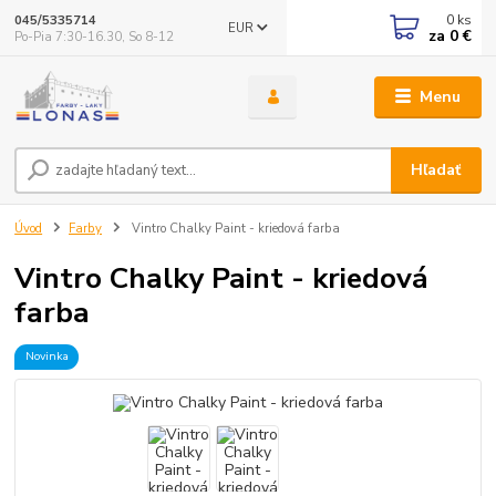
0
ks
045/5335714
EUR
za
0 €
Po-Pia 7:30-16.30, So 8-12
Menu
Hľadať
Úvod
Farby
Vintro Chalky Paint - kriedová farba
Vintro Chalky Paint - kriedová
farba
Novinka