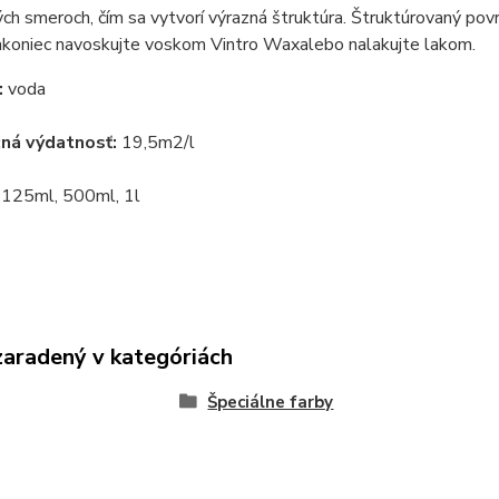
ch smeroch, čím sa vytvorí výrazná štruktúra. Štruktúrovaný pov
akoniec navoskujte voskom
Vintro Wax
alebo nalakujte lakom.
:
voda
čná výdatnosť:
19,5m2/l
:
125ml, 500ml, 1l
zaradený v kategóriách
Špeciálne farby