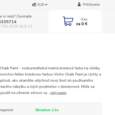
Prihlásenie
EUR
e si rady? Zavolajte.
0
ks
5335714
za
0 €
 7:30-16.30, So 8-12
 Chalk Paint - vodouriediteľná matná kriedová farba na všetky
povrchov Náter kriedovou farbou Vintro Chalk Paint je rýchly a
spôsob, ako okamžite vdýchnuť nový život do používaného
starého nábytku a iných predmetov v domácnosti. Môže sa
 použiť na oživenie sériovo vy...
celý popis
tupnosť
Skladom 1 ks