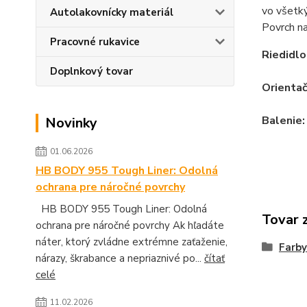
vo všetký
Autolakovnícky materiál
Povrch n
Pracovné rukavice
Riedidlo
Doplnkový tovar
Orienta
Balenie
Novinky
01.06.2026
HB BODY 955 Tough Liner: Odolná
ochrana pre náročné povrchy
HB BODY 955 Tough Liner: Odolná
Tovar 
ochrana pre náročné povrchy Ak hľadáte
náter, ktorý zvládne extrémne zaťaženie,
Farby
nárazy, škrabance a nepriaznivé po...
čítať
celé
11.02.2026