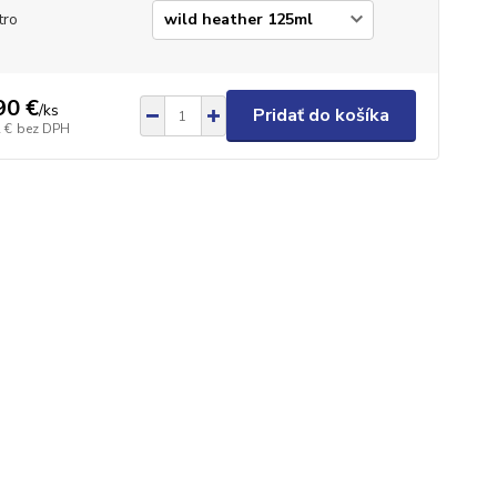
tro
90 €
/
ks
Pridať do košíka
 €
bez DPH