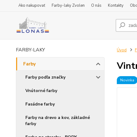
Ako nakupovať
Farby-laky Zvolen
O nás
Kontakty
Obc
FARBY-LAKY
Úvod
F
Vint
Farby
Farby podľa značky
Novinka
Vnútorné farby
Fasádne farby
Farby na drevo a kov, základné
farby