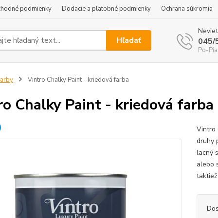
hodné podmienky
Dodacie a platobné podmienky
Ochrana súkromia
Neviet
Hľadať
045/
Po-Pia
arby
Vintro Chalky Paint - kriedová farba
ro Chalky Paint - kriedová farba
Vintro
druhy 
lacný 
alebo 
taktiež
Dos