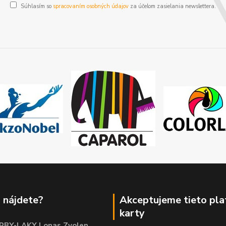
Súhlasím so
spracovaním osobných údajov
za účelom zasielania newslettera.
 nájdete?
Akceptujeme tieto pl
karty
RBY-LAKY Lonas Zvolen
,