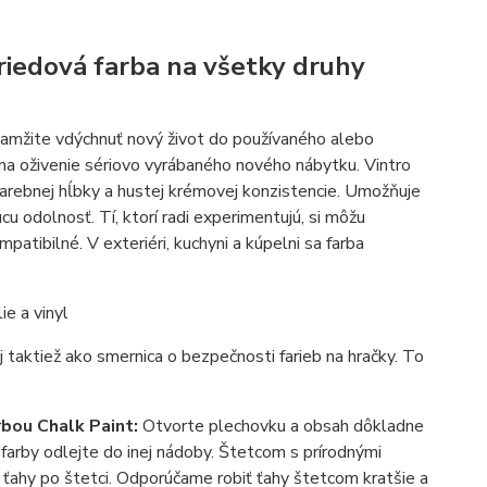
riedová farba na všetky druhy
okamžite vdýchnuť nový život do používaného alebo
na oživenie sériovo vyrábaného nového nábytku. Vintro
arebnej hĺbky a hustej krémovej konzistencie. Umožňuje
u odolnosť. Tí, ktorí radi experimentujú, si môžu
atibilné. V exteriéri, kuchyni a kúpelni sa farba
ie a vinyl
 taktiež ako smernica o bezpečnosti farieb na hračky. To
arbou
Chalk Paint
:
Otvorte plechovku a obsah dôkladne
farby odlejte do inej nádoby. Štetcom s prírodnými
o ťahy po štetci. Odporúčame robiť ťahy štetcom kratšie a