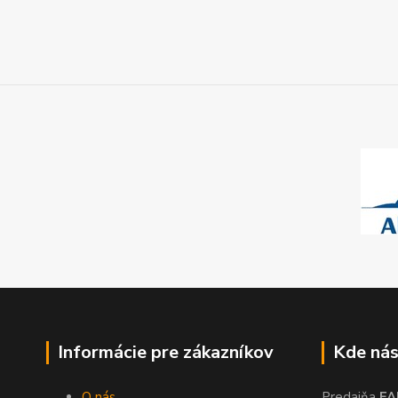
Informácie pre zákazníkov
Kde nás
O nás
Predajňa
FA