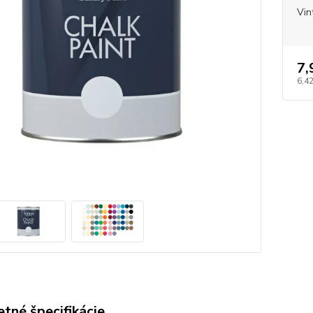
Vin
7,
6,42
tné špecifikácie