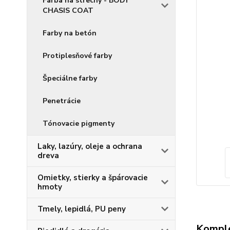
Farba na strechy - BODY
CHASIS COAT
Farby na betón
Protiplesňové farby
Špeciálne farby
Penetrácie
Tónovacie pigmenty
Laky, lazúry, oleje a ochrana
dreva
Omietky, stierky a špárovacie
hmoty
Tmely, lepidlá, PU peny
Komple