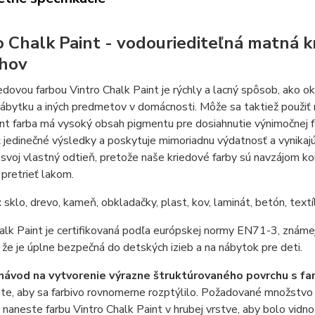
o Chalk Paint - vodouriediteľná matná k
hov
edovou farbou Vintro Chalk Paint je rýchly a lacný spôsob, ako 
ábytku a iných predmetov v domácnosti. Môže sa taktiež použiť 
nt farba má vysoký obsah pigmentu pre dosiahnutie výnimočnej f
 jedinečné výsledky a poskytuje mimoriadnu výdatnosť a vynikajúc
svoj vlastný odtieň, pretože naše kriedové farby sú navzájom komp
pretrieť lakom.
:
sklo, drevo, kameň, obkladačky, plast, kov, laminát, betón, textíl
alk Paint je certifikovaná podľa európskej normy EN71-3, známej
že je úplne bezpečná do detských izieb a na nábytok pre deti.
návod na vytvorenie výrazne štruktúrovaného povrchu s f
te, aby sa farbivo rovnomerne rozptýlilo. Požadované množstvo 
 naneste farbu Vintro Chalk Paint v hrubej vrstve, aby bolo vidn