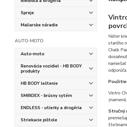
Riedidlá a drogéria
Spreje
Vintr
povrc
Maliarske náradie
Náter kri
AUTO-MOTO
starého n
Chalk Pai
Auto-moto
dosiahnuť
namiešať 
Renovácia vozidiel - HB BODY
odporúča 
produkty
Použitie
HB BODY leštenie
Vintro Ch
SMIRDEX - brúsny sytém
znamená, 
ENDLESS - utierky a drogéria
Stručný 
premiešaj
Striekacie pištole
štetinami