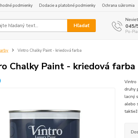
hodné podmienky
Dodacie a platobné podmienky
Ochrana súkromia
Neviet
Hľadať
045/
Po-Pia
arby
Vintro Chalky Paint - kriedová farba
ro Chalky Paint - kriedová farba
Vintro
druhy 
lacný 
alebo 
taktiež
Dos