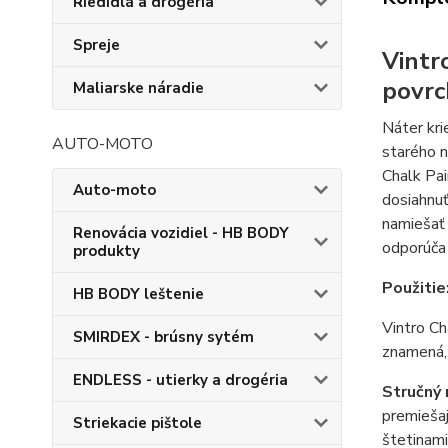
Riedidlá a drogéria
Spreje
Vintr
povrc
Maliarske náradie
Náter kri
AUTO-MOTO
starého n
Chalk Pai
Auto-moto
dosiahnuť
namiešať 
Renovácia vozidiel - HB BODY
odporúča 
produkty
Použitie
HB BODY leštenie
Vintro Ch
SMIRDEX - brúsny sytém
znamená, 
ENDLESS - utierky a drogéria
Stručný 
premiešaj
Striekacie pištole
štetinami