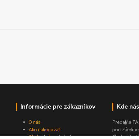
Informácie pre zákazníkov
Kde nás
O nás
Predajňa
FA
Ako nakupovať
pod Zámko
Obchodné podmienky
Slatinské ná