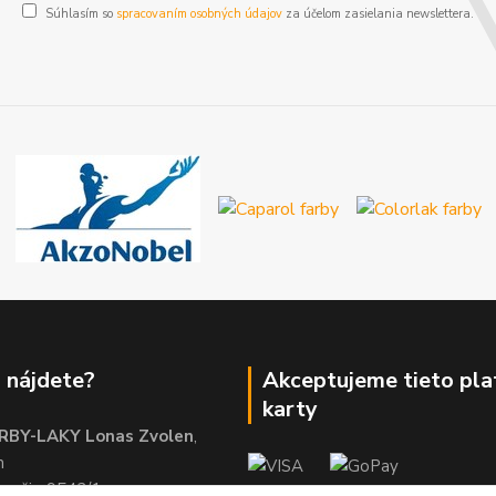
Súhlasím so
spracovaním osobných údajov
za účelom zasielania newslettera.
 nájdete?
Akceptujeme tieto pl
karty
RBY-LAKY Lonas Zvolen
,
m
brežie 9542/1