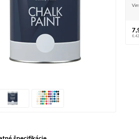
Vin
7,
6,42
tné špecifikácie