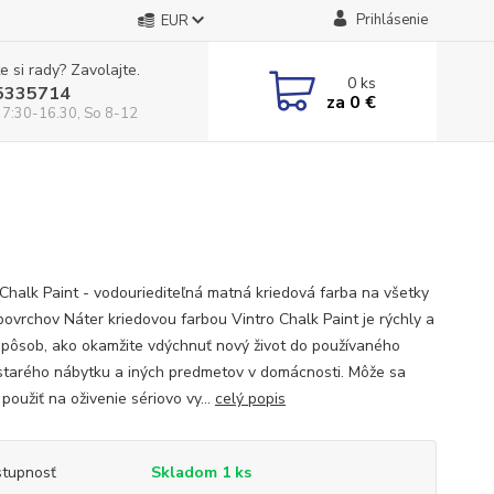
Prihlásenie
EUR
e si rady? Zavolajte.
0
ks
5335714
za
0 €
 7:30-16.30, So 8-12
 Chalk Paint - vodouriediteľná matná kriedová farba na všetky
povrchov Náter kriedovou farbou Vintro Chalk Paint je rýchly a
spôsob, ako okamžite vdýchnuť nový život do používaného
starého nábytku a iných predmetov v domácnosti. Môže sa
 použiť na oživenie sériovo vy...
celý popis
tupnosť
Skladom 1 ks