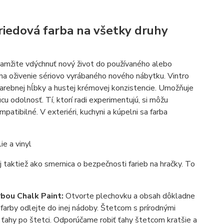
riedová farba na všetky druhy
okamžite vdýchnuť nový život do používaného alebo
na oživenie sériovo vyrábaného nového nábytku. Vintro
arebnej hĺbky a hustej krémovej konzistencie. Umožňuje
u odolnosť. Tí, ktorí radi experimentujú, si môžu
atibilné. V exteriéri, kuchyni a kúpelni sa farba
ie a vinyl
 taktiež ako smernica o bezpečnosti farieb na hračky. To
arbou
Chalk Paint
:
Otvorte plechovku a obsah dôkladne
farby odlejte do inej nádoby. Štetcom s prírodnými
o ťahy po štetci. Odporúčame robiť ťahy štetcom kratšie a