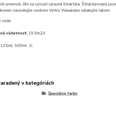
ch smeroch, čím sa vytvorí výrazná štruktúra. Štruktúrovaný pov
akoniec navoskujte voskom
Vintro Wax
alebo nalakujte lakom.
:
voda
čná výdatnosť:
19,5m2/l
:
125ml, 500ml, 1l
zaradený v kategóriách
Špeciálne farby