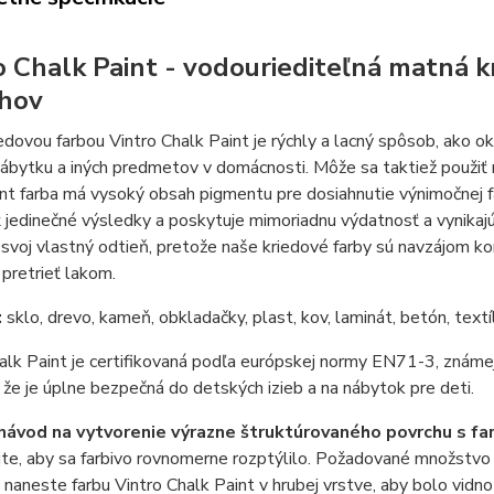
o Chalk Paint - vodouriediteľná matná k
hov
edovou farbou Vintro Chalk Paint je rýchly a lacný spôsob, ako 
ábytku a iných predmetov v domácnosti. Môže sa taktiež použiť 
nt farba má vysoký obsah pigmentu pre dosiahnutie výnimočnej f
 jedinečné výsledky a poskytuje mimoriadnu výdatnosť a vynikajúc
svoj vlastný odtieň, pretože naše kriedové farby sú navzájom komp
pretrieť lakom.
:
sklo, drevo, kameň, obkladačky, plast, kov, laminát, betón, textíl
alk Paint je certifikovaná podľa európskej normy EN71-3, známej
že je úplne bezpečná do detských izieb a na nábytok pre deti.
návod na vytvorenie výrazne štruktúrovaného povrchu s f
te, aby sa farbivo rovnomerne rozptýlilo. Požadované množstvo 
 naneste farbu Vintro Chalk Paint v hrubej vrstve, aby bolo vidn