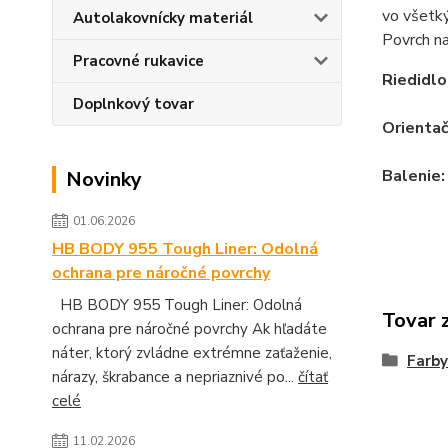
vo všetký
Autolakovnícky materiál
Povrch n
Pracovné rukavice
Riedidlo
Doplnkový tovar
Orienta
Balenie
Novinky
01.06.2026
HB BODY 955 Tough Liner: Odolná
ochrana pre náročné povrchy
HB BODY 955 Tough Liner: Odolná
Tovar 
ochrana pre náročné povrchy Ak hľadáte
náter, ktorý zvládne extrémne zaťaženie,
Farby
nárazy, škrabance a nepriaznivé po...
čítať
celé
11.02.2026