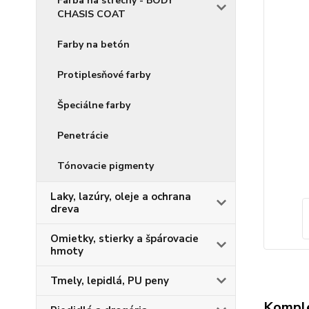
Farba na strechy - BODY
CHASIS COAT
Farby na betón
Protiplesňové farby
Špeciálne farby
Penetrácie
Tónovacie pigmenty
Laky, lazúry, oleje a ochrana
dreva
Omietky, stierky a špárovacie
hmoty
Tmely, lepidlá, PU peny
Komple