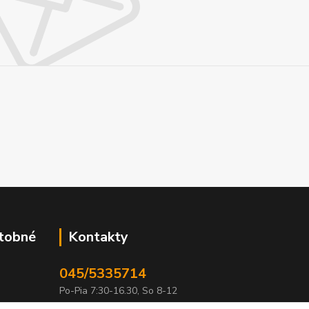
atobné
Kontakty
045/5335714
Po-Pia 7:30-16.30, So 8-12