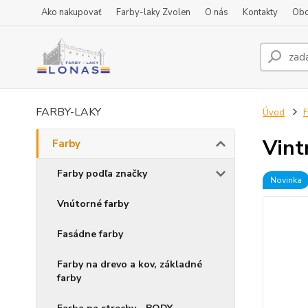
Ako nakupovať
Farby-laky Zvolen
O nás
Kontakty
Obc
FARBY-LAKY
Úvod
F
Vint
Farby
Farby podľa značky
Novinka
Vnútorné farby
Fasádne farby
Farby na drevo a kov, základné
farby