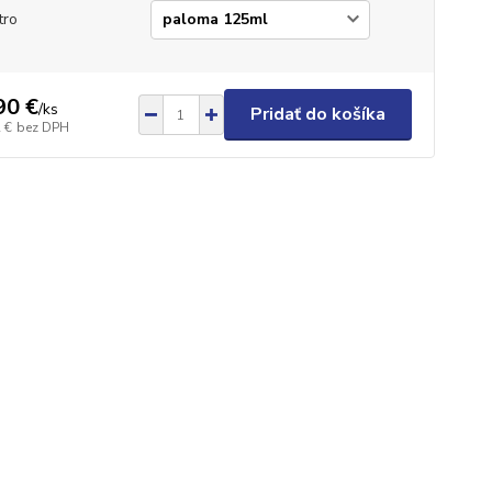
tro
90 €
/
ks
Pridať do košíka
 €
bez DPH