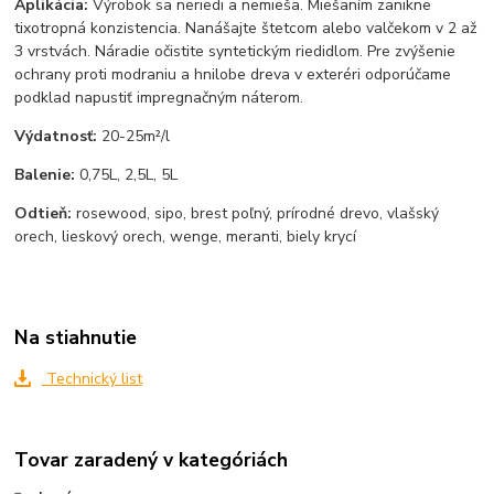
Aplikácia:
Výrobok sa neriedi a nemieša. Miešaním zanikne
tixotropná konzistencia. Nanášajte štetcom alebo valčekom v 2 až
3 vrstvách. Náradie očistite syntetickým riedidlom. Pre zvýšenie
ochrany proti modraniu a hnilobe dreva v exteréri odporúčame
podklad napustiť impregnačným náterom.
Výdatnosť:
20-25m²/l
Balenie:
0,75L, 2,5L, 5L
Odtieň:
rosewood, sipo, brest poľný, prírodné drevo, vlašský
orech, lieskový orech, wenge, meranti, biely krycí
Na stiahnutie
Technický list
Tovar zaradený v kategóriách