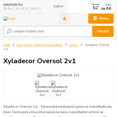
0
ks
045/5335714
EUR
za
0 €
Po-Pia 7:30-16.30, So 8-12
Menu
Hľadať
Úvod
Laky, lazúry, oleje a ochrana dreva
Lazúry
Xyladecor Oversol
2v1
Xyladecor Oversol 2v1
Xyladecor Oversol 2v1 - Silnovrstvá tixotropná lazúra na rozpúšťadlovej
báze Tixotropná silnovrstvá lazúra na báze rozpúšťadiel určená na