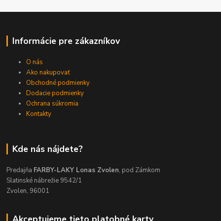
Informácie pre zákazníkov
O nás
Ako nakupovať
Obchodné podmienky
Dodacie podmienky
Ochrana súkromia
Kontakty
Kde nás nájdete?
Predajňa
FARBY-LAKY Lonas Zvolen
, pod Zámkom
Slatinské nábrežie 9542/1
Zvolen, 96001
Akceptujeme tieto platobné karty