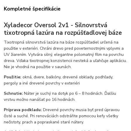
Kompletné špecifikácie
Xyladecor Oversol 2v1 - Silnovrstvá
tixotropná lazúra na rozpúšťadlovej báze
Tixotropná silnovrstvá lazúra na báze rozpúšťadiel určená na
použitie v exteriéri. Chráni drevo pred poveternostnými vplyvmi a
UV žiarením. Vytvára silný, elegantne polomatný film na povrchu
dreva. Vďaka tixotropnej konzistencii nesteká a uľahčuje aplikáciu.
Nie je vhodná na použitie v saunách.
Použitie:
okná, dvere, balkóny, drevené obklady, podhľady,
pergoly a iné drevené povrchy v exteriéri
Schnutie:
Náter je suchý na dotyk po 6 – 8 hodinách. Ďalšiu
vrstvu možno nanášať po 16 hodinách.
Príprava podkladu:
Drevené povrchy musia byť pred úpravou
čisté a suché. Pri renováciách odstráňte pomocou kefy všetky
nečistoty, prach a popraskané staré nátery.