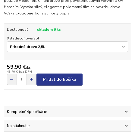
použitie v exteriéri. Chráni drevo pred poveternostnými vplyvmi a UV
žiarením. Vytvára silný, elegantne polomatný film na povrchu dreva.
Vďaka tixotropnej konzist...
celý popis
Dostupnosť
skladom 6 ks
Xyladecor oversol
59,90 €
/
ks
48,70 €
bez DPH
Pridať do košíka
Kompletné špecifikácie
Na stiahnutie