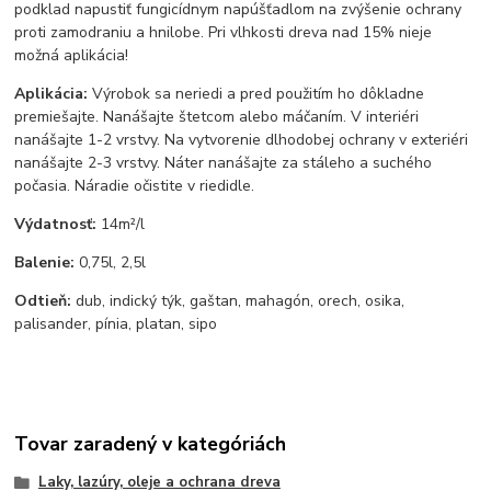
podklad napustiť fungicídnym napúšťadlom na zvýšenie ochrany
proti zamodraniu a hnilobe. Pri vlhkosti dreva nad 15% nieje
možná aplikácia!
Aplikácia:
Výrobok sa neriedi a pred použitím ho dôkladne
premiešajte. Nanášajte štetcom alebo máčaním. V interiéri
nanášajte 1-2 vrstvy. Na vytvorenie dlhodobej ochrany v exteriéri
nanášajte 2-3 vrstvy. Náter nanášajte za stáleho a suchého
počasia. Náradie očistite v riedidle.
Výdatnosť:
14m²/l
Balenie:
0,75l, 2,5l
Odtieň:
dub, indický týk, gaštan, mahagón, orech, osika,
palisander, pínia, platan, sipo
Tovar zaradený v kategóriách
Laky, lazúry, oleje a ochrana dreva