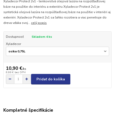
Xyladecor Protect 2v1 - tenkovrstvá olejová lazúra na rozpúšťadlovej
báze na použitie do interiéru a exteriéru Xyladecor Protect 2v1 je
syntetická olejová lazúra na rozpúšťadlovej báze na použitie v interiéri aj
exteriéri. Xyladecor Protect 2v1 sa ľahko rozotiera a viac penetruje do
dreva vďaka svoj...
celý popis
Dostupnosť
Skladom 4 ks
Xyladecor
10,90 €
/
ks
8,86 €
bez DPH
Pridať do košíka
Kompletné špecifikácie