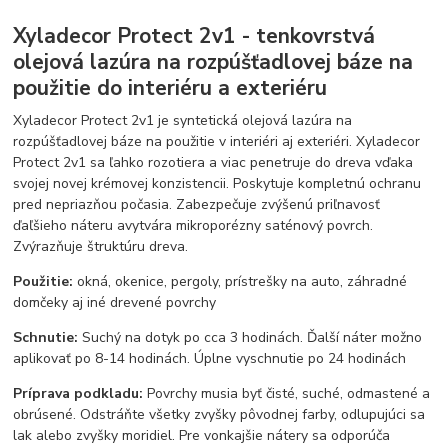
Xyladecor Protect 2v1 - tenkovrstvá
olejová lazúra na rozpúšťadlovej báze na
použitie do interiéru a exteriéru
Xyladecor Protect 2v1 je syntetická olejová lazúra na
rozpúšťadlovej báze na použitie v interiéri aj exteriéri. Xyladecor
Protect 2v1 sa ľahko rozotiera a viac penetruje do dreva vďaka
svojej novej krémovej konzistencii. Poskytuje kompletnú ochranu
pred nepriazňou počasia. Zabezpečuje zvýšenú priľnavosť
ďaľšieho náteru avytvára mikroporézny saténový povrch.
Zvýrazňuje štruktúru dreva.
Použitie:
okná, okenice, pergoly, prístrešky na auto, záhradné
domčeky aj iné drevené povrchy
Schnutie:
Suchý na dotyk po cca 3 hodinách. Ďalší náter možno
aplikovať po 8-14 hodinách. Úplne vyschnutie po 24 hodinách
Príprava podkladu:
Povrchy musia byť čisté, suché, odmastené a
obrúsené. Odstráňte všetky zvyšky pôvodnej farby, odlupujúci sa
lak alebo zvyšky moridiel. Pre vonkajšie nátery sa odporúča