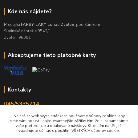
Kde nás nájdete?
Predajňa
FARBY-LAKY Lonas Zvolen
, pod Zámkom
Slatinské nábrežie 9542/1
Zvolen, 96001
Akceptujeme tieto platobné karty
Kontakty
045/5335714
Po-Pia 7:30-16.30, So 8-12
Na našich webových stránkach používame súbory cookies, aby
sme vám poskytli najrelevantnejšie zážitky tým, že si zapamätáme
info@lonas.sk
vaše preferencie a opakované návštevy. Kliknutím na „Prijať“
vyjadrujete súhlas s použitím VŠETKÝCH súborov cookie.