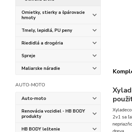
Omietky, stierky a špárovacie
hmoty
Tmely, lepidlá, PU peny
Riedidlá a drogéria
Spreje
Maliarske náradie
Komple
AUTO-MOTO
Xylad
použit
Auto-moto
Xyladecor
Renovácia vozidiel - HB BODY
produkty
2v1 sa ľa
nepriazňo
HB BODY leštenie
dreva.