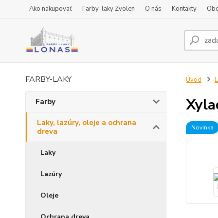
Ako nakupovať
Farby-laky Zvolen
O nás
Kontakty
Obc
FARBY-LAKY
Úvod
L
Xyla
Farby
Laky, lazúry, oleje a ochrana
Novinka
dreva
Laky
Lazúry
Oleje
Ochrana dreva