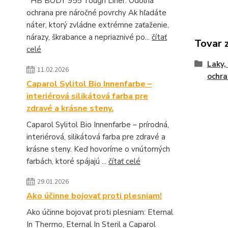
HB BODY 955 Tough Liner: Odolná
ochrana pre náročné povrchy Ak hľadáte
náter, ktorý zvládne extrémne zaťaženie,
nárazy, škrabance a nepriaznivé po...
čítať
Tovar 
celé
Laky, 
11.02.2026
ochra
Caparol Sylitol Bio Innenfarbe –
interiérová silikátová farba pre
zdravé a krásne steny.
Caparol Sylitol Bio Innenfarbe – prírodná,
interiérová, silikátová farba pre zdravé a
krásne steny. Keď hovoríme o vnútorných
farbách, ktoré spájajú ...
čítať celé
29.01.2026
Ako účinne bojovať proti plesniam!
Ako účinne bojovať proti plesniam: Eternal
In Thermo, Eternal In Steril a Caparol