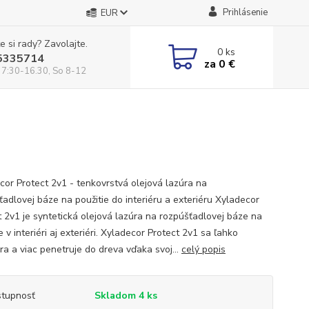
Prihlásenie
EUR
e si rady? Zavolajte.
0
ks
5335714
za
0 €
 7:30-16.30, So 8-12
cor Protect 2v1 - tenkovrstvá olejová lazúra na
ťadlovej báze na použitie do interiéru a exteriéru Xyladecor
t 2v1 je syntetická olejová lazúra na rozpúšťadlovej báze na
e v interiéri aj exteriéri. Xyladecor Protect 2v1 sa ľahko
ra a viac penetruje do dreva vďaka svoj...
celý popis
tupnosť
Skladom 4 ks