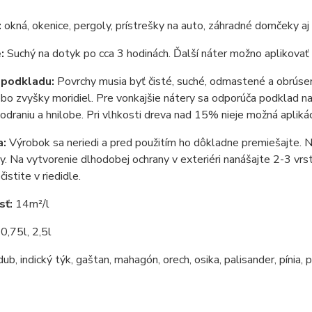
:
okná, okenice, pergoly, prístrešky na auto, záhradné domčeky aj
:
Suchý na dotyk po cca 3 hodinách. Ďalší náter možno aplikovať
 podkladu:
Povrchy musia byť čisté, suché, odmastené a obrúse
ebo zvyšky moridiel. Pre vonkajšie nátery sa odporúča podklad n
odraniu a hnilobe. Pri vlhkosti dreva nad 15% nieje možná aplikác
a:
Výrobok sa neriedi a pred použitím ho dôkladne premiešajte. N
y. Na vytvorenie dlhodobej ochrany v exteriéri nanášajte 2-3 vrs
istite v riedidle.
sť:
14m²/l
:
0,75l, 2,5l
dub, indický týk, gaštan, mahagón, orech, osika, palisander, pínia, p