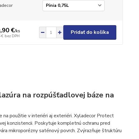
adecor
,90 €
/
ks
Pridať do košíka
 €
bez DPH
lazúra na rozpúšťadlovej báze na
a použitie v interiéri aj exteriéri. Xyladecor Protect
ovej konzistencii. Poskytuje kompletnú ochranu pred
vára mikroporézny saténový povrch. Zvýrazňuje štruktúru