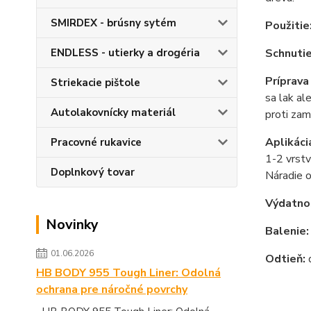
SMIRDEX - brúsny sytém
Použitie
ENDLESS - utierky a drogéria
Schnutie
Príprava
Striekacie pištole
sa lak al
Autolakovnícky materiál
proti zam
Aplikáci
Pracovné rukavice
1-2 vrstv
Doplnkový tovar
Náradie oč
Výdatno
Novinky
Balenie
01.06.2026
Odtieň:
HB BODY 955 Tough Liner: Odolná
ochrana pre náročné povrchy