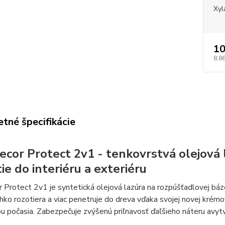
Xyl
10
8,86
tné špecifikácie
ecor Protect 2v1 - tenkovrstvá olejová 
ie do interiéru a exteriéru
 Protect 2v1 je syntetická olejová lazúra na rozpúšťadlovej báze n
hko rozotiera a viac penetruje do dreva vďaka svojej novej krém
u počasia. Zabezpečuje zvýšenú priľnavosť ďaľšieho náteru avyt