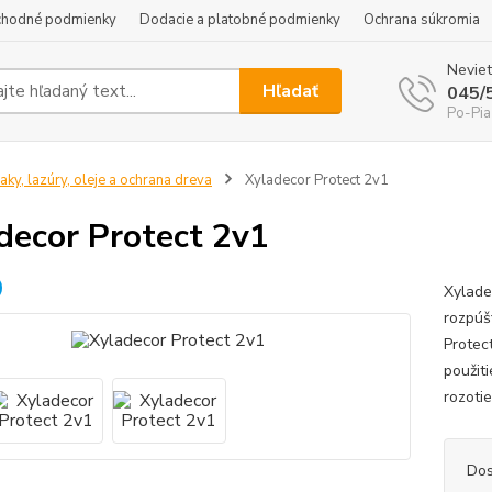
hodné podmienky
Dodacie a platobné podmienky
Ochrana súkromia
Neviet
Hľadať
045/
Po-Pia
aky, lazúry, oleje a ochrana dreva
Xyladecor Protect 2v1
decor Protect 2v1
Xylade
rozpúš
Protec
použiti
rozotie
Dos