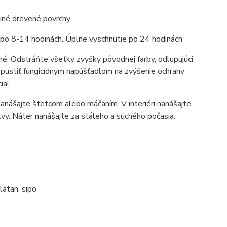
 iné drevené povrchy
 po 8-14 hodinách. Úplne vyschnutie po 24 hodinách
né. Odstráňte všetky zvyšky pôvodnej farby, odlupujúci
apustiť fungicídnym napúšťadlom na zvýšenie ochrany
ia!
anášajte štetcom alebo máčaním. V interiéri nanášajte
tvy. Náter nanášajte za stáleho a suchého počasia.
latan, sipo