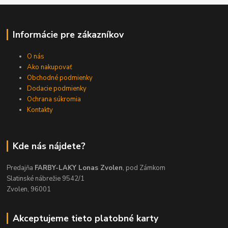
Informácie pre zákazníkov
O nás
Ako nakupovať
Obchodné podmienky
Dodacie podmienky
Ochrana súkromia
Kontakty
Kde nás nájdete?
Predajňa
FARBY-LAKY Lonas Zvolen
, pod Zámkom
Slatinské nábrežie 9542/1
Zvolen, 96001
Akceptujeme tieto platobné karty