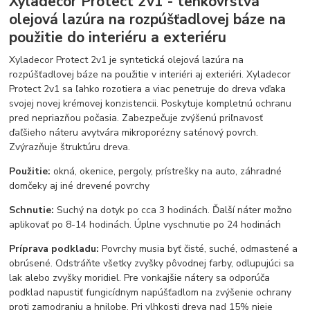
Xyladecor Protect 2v1 - tenkovrstvá
olejová lazúra na rozpúšťadlovej báze na
použitie do interiéru a exteriéru
Xyladecor Protect 2v1 je syntetická olejová lazúra na
rozpúšťadlovej báze na použitie v interiéri aj exteriéri. Xyladecor
Protect 2v1 sa ľahko rozotiera a viac penetruje do dreva vďaka
svojej novej krémovej konzistencii. Poskytuje kompletnú ochranu
pred nepriazňou počasia. Zabezpečuje zvýšenú priľnavosť
ďaľšieho náteru avytvára mikroporézny saténový povrch.
Zvýrazňuje štruktúru dreva.
Použitie:
okná, okenice, pergoly, prístrešky na auto, záhradné
domčeky aj iné drevené povrchy
Schnutie:
Suchý na dotyk po cca 3 hodinách. Ďalší náter možno
aplikovať po 8-14 hodinách. Úplne vyschnutie po 24 hodinách
Príprava podkladu:
Povrchy musia byť čisté, suché, odmastené a
obrúsené. Odstráňte všetky zvyšky pôvodnej farby, odlupujúci sa
lak alebo zvyšky moridiel. Pre vonkajšie nátery sa odporúča
podklad napustiť fungicídnym napúšťadlom na zvýšenie ochrany
proti zamodraniu a hnilobe. Pri vlhkosti dreva nad 15% nieje