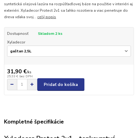
syntetická olejová lazúra na rozpúšťadlovej báze na použitie v interiéri aj
exteriéri. Xyladecor Protect 2v1 sa ľahko rozotiera a viac penetruje do
dreva vďaka svoj...
celý popis
Dostupnosť
Skladom 2 ks
Xyladecor
31,90 €
/
ks
25,93 €
bez DPH
Pridať do košíka
Kompletné špecifikácie