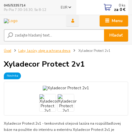
0
ks
045/5335714
EUR
za
0 €
Po-Pia 7:30-16.30, So 8-12
Menu
Hľadať
Úvod
Laky, lazúry, oleje a ochrana dreva
Xyladecor Protect 2v1
Xyladecor Protect 2v1
Novinka
Xyladecor Protect 2v1 - tenkovrstvá olejová lazúra na rozpúšťadlovej
báze na použitie do interiéru a exteriéru Xyladecor Protect 2v1 je