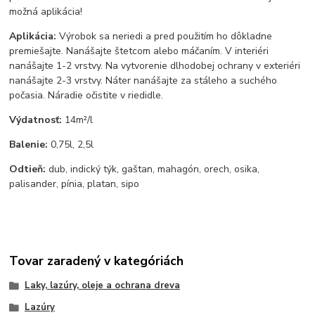
možná aplikácia!
Aplikácia:
Výrobok sa neriedi a pred použitím ho dôkladne
premiešajte. Nanášajte štetcom alebo máčaním. V interiéri
nanášajte 1-2 vrstvy. Na vytvorenie dlhodobej ochrany v exteriéri
nanášajte 2-3 vrstvy. Náter nanášajte za stáleho a suchého
počasia. Náradie očistite v riedidle.
Výdatnosť:
14m²/l
Balenie:
0,75l, 2,5l
Odtieň:
dub, indický týk, gaštan, mahagón, orech, osika,
palisander, pínia, platan, sipo
Tovar zaradený v kategóriách
Laky, lazúry, oleje a ochrana dreva
Lazúry