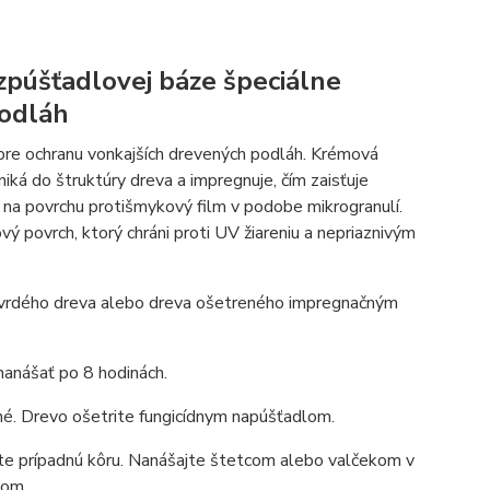
zpúšťadlovej báze špeciálne
podláh
pre ochranu vonkajších drevených podláh. Krémová
niká do štruktúry dreva a impregnuje, čím zaisťuje
na povrchu protišmykový film v podobe mikrogranulí.
ý povrch, ktorý chráni proti UV žiareniu a nepriaznivým
tvrdého dreva alebo dreva ošetreného impregnačným
nanášať po 8 hodinách.
hé. Drevo ošetrite fungicídnym napúšťadlom.
te prípadnú kôru. Nanášajte štetcom alebo valčekom v
lom.