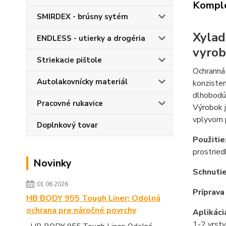
Komple
SMIRDEX - brúsny sytém
Xylad
ENDLESS - utierky a drogéria
vyrob
Striekacie pištole
Ochranná 
Autolakovnícky materiál
konzisten
dlhobodú 
Pracovné rukavice
Výrobok j
vplyvom 
Doplnkový tovar
Použitie
prostrie
Novinky
Schnutie
01.06.2026
Príprava
HB BODY 955 Tough Liner: Odolná
ochrana pre náročné povrchy
Aplikáci
1-2 vrstv