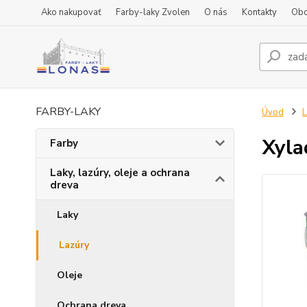
Ako nakupovať
Farby-laky Zvolen
O nás
Kontakty
Obc
FARBY-LAKY
Úvod
L
Xyla
Farby
Laky, lazúry, oleje a ochrana
dreva
Laky
Lazúry
Oleje
Ochrana dreva