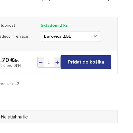
tupnosť
Skladom 2 ks
adecor Terrace
,70 €
/
ks
Pridať do košíka
29 €
bez DPH
roduktu:
-2
Na stiahnutie