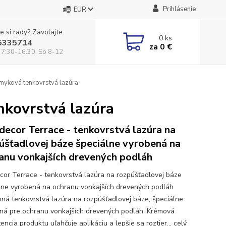
Prihlásenie
EUR
e si rady? Zavolajte.
0
ks
5335714
za
0 €
 7:30-16.30, So 8-12
šmyková tenkovrstvá lazúra
nkovrstvá lazúra
decor Terrace - tenkovrstvá lazúra na
úšťadlovej báze špeciálne vyrobená na
anu vonkajších drevených podláh
cor Terrace - tenkovrstvá lazúra na rozpúšťadlovej báze
lne vyrobená na ochranu vonkajších drevených podláh
ná tenkovrstvá lazúra na rozpúšťadlovej báze, špeciálne
ná pre ochranu vonkajších drevených podláh. Krémová
encia produktu uľahčuje aplikáciu a lepšie sa roztier...
celý