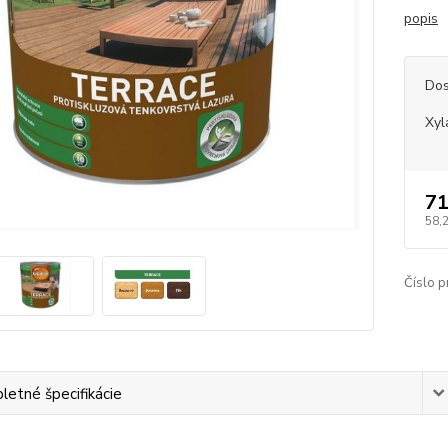
popis
Dos
Xyl
71
58,
Číslo p
etné špecifikácie