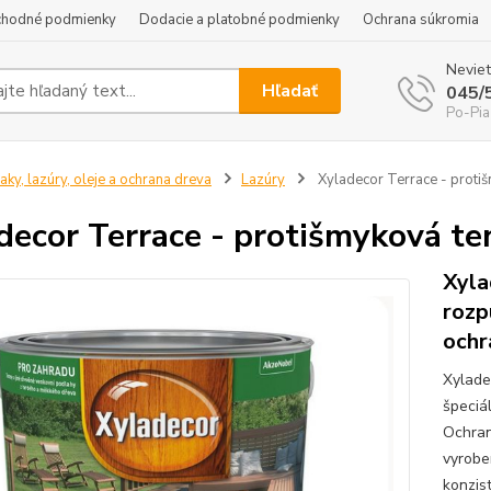
hodné podmienky
Dodacie a platobné podmienky
Ochrana súkromia
Neviet
Hľadať
045/
Po-Pia
aky, lazúry, oleje a ochrana dreva
Lazúry
Xyladecor Terrace - proti
decor Terrace - protišmyková te
Xyla
rozp
ochr
Xylade
špeciá
Ochran
vyrobe
konzist