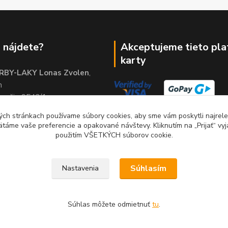
 nájdete?
Akceptujeme tieto pl
karty
RBY-LAKY Lonas Zvolen
,
m
brežie 9542/1
01
ch stránkach používame súbory cookies, aby sme vám poskytli najrelev
ätáme vaše preferencie a opakované návštevy. Kliknutím na „Prijať“ vyj
použitím VŠETKÝCH súborov cookie.
Súhlasím
Nastavenia
Súhlas môžete odmietnuť
tu
.