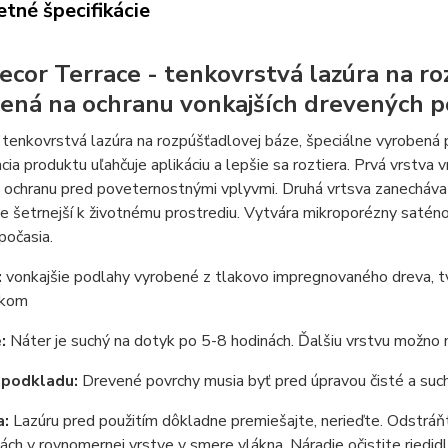
tné špecifikácie
ecor Terrace - tenkovrstvá lazúra na ro
ená na ochranu vonkajších drevených 
tenkovrstvá lazúra na rozpúšťadlovej báze, špeciálne vyrobená 
cia produktu uľahčuje aplikáciu a lepšie sa roztiera. Prvá vrstva v
ochranu pred poveternostnými vplyvmi. Druhá vrtsva zanecháva 
e šetrnejší k životnému prostrediu. Vytvára mikroporézny saténov
počasia.
:
vonkajšie podlahy vyrobené z tlakovo impregnovaného dreva, 
dkom
:
Náter je suchý na dotyk po 5-8 hodinách. Ďalšiu vrstvu možno 
 podkladu:
Drevené povrchy musia byť pred úpravou čisté a suc
a:
Lazúru pred použitím dôkladne premiešajte, nerieďte. Odstráň
ách v rovnomernej vrstve v smere vlákna. Náradie očistite riedid