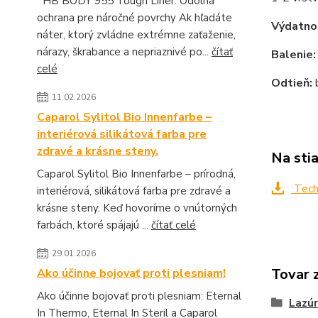
HB BODY 955 Tough Liner: Odolná
ochrana pre náročné povrchy Ak hľadáte
Výdatno
náter, ktorý zvládne extrémne zaťaženie,
nárazy, škrabance a nepriaznivé po...
čítať
Balenie
celé
Odtieň:
b
11.02.2026
Caparol Sylitol Bio Innenfarbe –
interiérová silikátová farba pre
zdravé a krásne steny.
Na sti
Caparol Sylitol Bio Innenfarbe – prírodná,
Techn
interiérová, silikátová farba pre zdravé a
krásne steny. Keď hovoríme o vnútorných
farbách, ktoré spájajú ...
čítať celé
29.01.2026
Tovar 
Ako účinne bojovať proti plesniam!
Ako účinne bojovať proti plesniam: Eternal
Lazúr
In Thermo, Eternal In Steril a Caparol