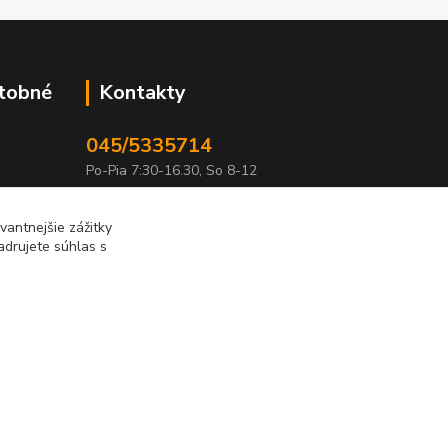
atobné
Kontakty
045/5335714
Po-Pia 7:30-16.30, So 8-12
info@lonas.sk
antnejšie zážitky
adrujete súhlas s
Vytvorené na
Eshop-rychlo.sk