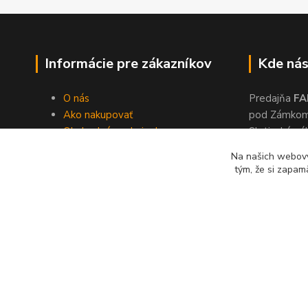
Informácie pre zákazníkov
Kde nás
O nás
Predajňa
FA
Ako nakupovať
pod Zámko
Obchodné podmienky
Slatinské ná
Dodacie podmienky
Zvolen, 960
Na našich webový
Ochrana súkromia
tým, že si zapam
Kontakty
© 2024 Lonas s. r. o., farby-laky Zvolen