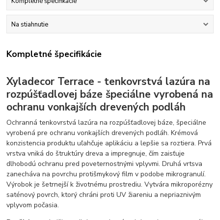
Kompletné špecifikácie
Na stiahnutie
Kompletné špecifikácie
Xyladecor Terrace - tenkovrstvá lazúra na
rozpúšťadlovej báze špeciálne vyrobená na
ochranu vonkajších drevených podláh
Ochranná tenkovrstvá lazúra na rozpúšťadlovej báze, špeciálne
vyrobená pre ochranu vonkajších drevených podláh. Krémová
konzistencia produktu uľahčuje aplikáciu a lepšie sa roztiera. Prvá
vrstva vniká do štruktúry dreva a impregnuje, čím zaisťuje
dlhobodú ochranu pred poveternostnými vplyvmi. Druhá vrtsva
zanecháva na povrchu protišmykový film v podobe mikrogranulí.
Výrobok je šetrnejší k životnému prostrediu. Vytvára mikroporézny
saténový povrch, ktorý chráni proti UV žiareniu a nepriaznivým
vplyvom počasia.