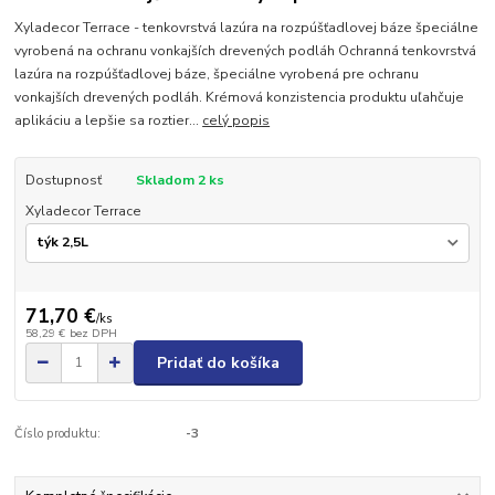
Xyladecor Terrace - tenkovrstvá lazúra na rozpúšťadlovej báze špeciálne
vyrobená na ochranu vonkajších drevených podláh Ochranná tenkovrstvá
lazúra na rozpúšťadlovej báze, špeciálne vyrobená pre ochranu
vonkajších drevených podláh. Krémová konzistencia produktu uľahčuje
aplikáciu a lepšie sa roztier...
celý popis
Dostupnosť
Skladom 2 ks
Xyladecor Terrace
71,70 €
/
ks
58,29 €
bez DPH
Pridať do košíka
Číslo produktu:
-3