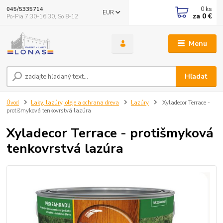
0
ks
045/5335714
EUR
za
0 €
Po-Pia 7:30-16.30, So 8-12
Menu
Hľadať
Úvod
Laky, lazúry, oleje a ochrana dreva
Lazúry
Xyladecor Terrace -
protišmyková tenkovrstvá lazúra
Xyladecor Terrace - protišmyková
tenkovrstvá lazúra