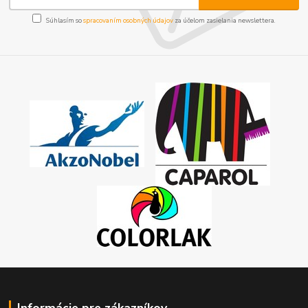
Súhlasím so
spracovaním osobných údajov
za účelom zasielania newslettera.
Informácie pre zákazníkov