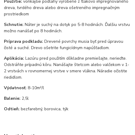
Použitie:
vonkajšie podlahy vyrobené z tlakovo impregnovaného
dreva, tvrdého dreva alebo dreva ošetreného impregnačným
prostriedkom
Schnutie:
Náter je suchý na dotyk po 5-8 hodinách. Ďalšiu vrstvu
možno nanášať po 8 hodinách.
Príprava podkladu:
Drevené povrchy musia byť pred úpravou
čisté a suché. Drevo ošetrite fungicídnym napúšťadlom.
Aplikácia:
Lazúru pred použitím dôkladne premiešajte, nerieďte.
Odstráňte prípadnú kôru. Nanášajte štetcom alebo valčekom v 1-
2 vrstvách v rovnomernej vrstve v smere vlákna. Náradie očistite
riedidlom.
Výdatnosť:
8-10m²/l
Balenie:
2,5l
Odtieň:
bezfarebný, borovica, týk