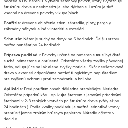
počasia a UV žiareniu. Vytvára saténový povrch, ktorý zvýrazňuje
štruktúru dreva a neobmedzuje jeho dýchanie. Lazúra je tiež
vhodná na drevené povrchy v kúpeľniach.
Použitie:
drevené obloženia stien, zábradlia, ploty, pergoly,
záhradný nábytok a iné v interiéri a exteriéri
Schnutie:
Náter je suchý na dotyk po 6 hodinách. Ďalšiu vrstvu
možno nanášať po 24 hodinách.
Príprava podkladu:
Povrchy určené na natieranie musí byť čisté,
suché, odmastené a obrúsené. Odstráňte všetky zvyšky pôvodnej
farby, odlupujúce sa lak alebo zvyšky moridiel. Skôr neošetrované
drevo v exteriéri odporúčame natrieť fungicídnym napúšťadlom
pre zvýšenú ochranu proti zamodraniu a hnilobe.
Aplikácia:
Pred použitím obsah dôkladne premiešajte. Nerieďte.
Odstráňte prípadnú kôru. Aplikujte štetcom s jemnými prírodnými
štetinami v 2-3 tenkých vrstvách po štruktúre dreva (vždy až po
24 hodinách ). Podľa kvality podkladu je možné jednotlivé vrstvy
prebrúsiť jemne zrnitým brúsnym papierom. Náradie očistite v
riedidle.