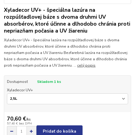
Xyladecor UV+ - špeciálna lazúra na
rozpúšťadlovej báze s dvoma druhmi UV
absorbérov, ktoré účinne a dlhodobo chránia proti
nepriazňam počasia a UV žiareniu
Xyladecor UV+ - špeciálna lazúra na rozpúšťadlovej báze s dvoma
druhmi UV absorbérov, ktoré účinne a dlhodobo chránia proti
nepriazňam počasia a UV žiareniu Bezfarebná lazúra na rozpúšťadlovej
báze s dvoma druhmi UV absorbérov, ktoré účinne a dlhodobo chránia
proti nepriazňam počasia a UV žiareniu. ...
celý popis
Dostupnosť
Skladom 1 ks
Xyladecor UV+
70,60 €
/
ks
57,40 €
bez DPH
Pridať do košíka