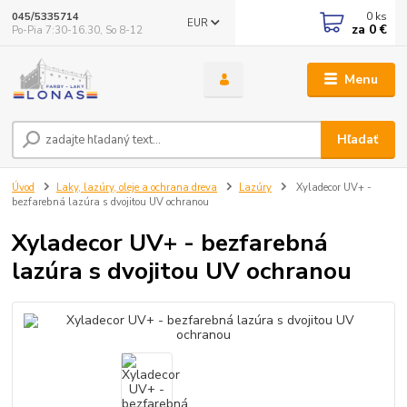
0
ks
045/5335714
EUR
za
0 €
Po-Pia 7:30-16.30, So 8-12
Menu
Hľadať
Úvod
Laky, lazúry, oleje a ochrana dreva
Lazúry
Xyladecor UV+ -
bezfarebná lazúra s dvojitou UV ochranou
Xyladecor UV+ - bezfarebná
lazúra s dvojitou UV ochranou