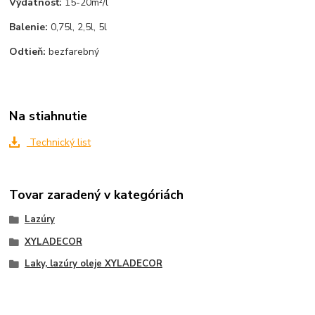
Výdatnosť:
15-20m²/l
Balenie:
0,75l, 2,5l, 5l
Odtieň:
bezfarebný
Na stiahnutie
Technický list
Tovar zaradený v kategóriách
Lazúry
XYLADECOR
Laky, lazúry oleje XYLADECOR