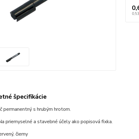
0,
0,53
tné špecifikácie
č permanentný s hrubým hrotom.
Na priemyselné a stavebné účely ako popisová fixka.
ervený, čierny