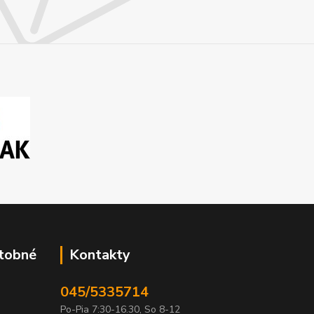
atobné
Kontakty
045/5335714
Po-Pia 7:30-16.30, So 8-12