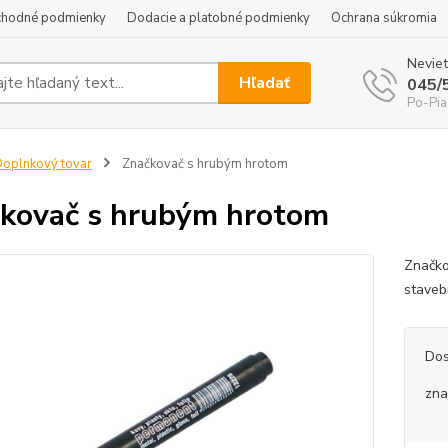
hodné podmienky
Dodacie a platobné podmienky
Ochrana súkromia
Neviet
Hľadať
045/
Po-Pia
oplnkový tovar
Značkovač s hrubým hrotom
kovač s hrubým hrotom
Značko
staveb
Dos
zna