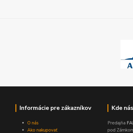
Informácie pre zákazníkov
Kde nás
O nás
Predajňa
FA
Ako nakupovať
pod Zámko