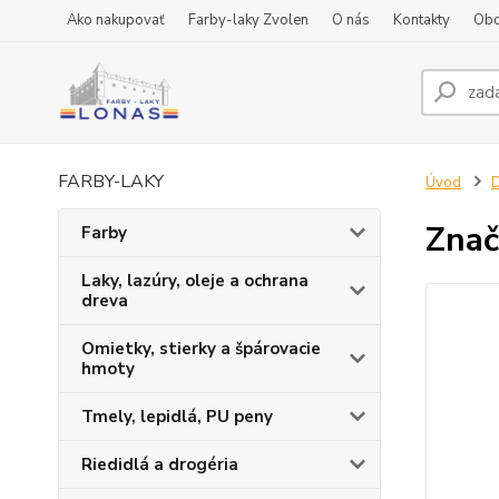
Ako nakupovať
Farby-laky Zvolen
O nás
Kontakty
Obc
FARBY-LAKY
Úvod
D
Znač
Farby
Laky, lazúry, oleje a ochrana
dreva
Omietky, stierky a špárovacie
hmoty
Tmely, lepidlá, PU peny
Riedidlá a drogéria