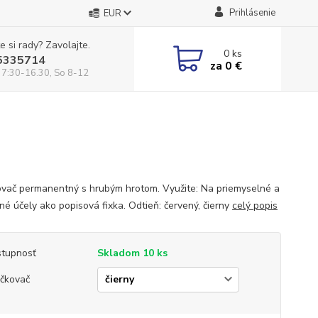
Prihlásenie
EUR
e si rady? Zavolajte.
0
ks
5335714
za
0 €
 7:30-16.30, So 8-12
vač permanentný s hrubým hrotom. Využite: Na priemyselné a
né účely ako popisová fixka. Odtieň: červený, čierny
celý popis
tupnosť
Skladom 10 ks
čkovač