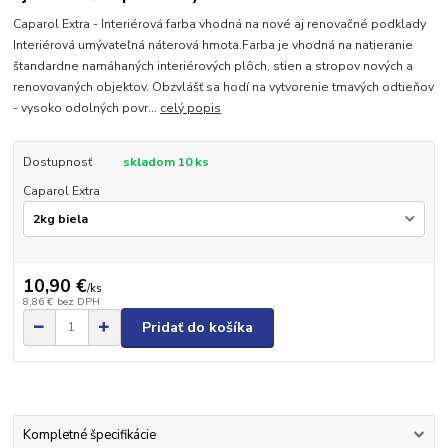
Caparol Extra - Interiérová farba vhodná na nové aj renovačné podklady
Interiérová umývateľná náterová hmota.Farba je vhodná na natieranie
štandardne namáhaných interiérových plôch, stien a stropov nových a
renovovaných objektov. Obzvlášť sa hodí na vytvorenie tmavých odtieňov
- vysoko odolných povr...
celý popis
Dostupnosť
skladom 10 ks
Caparol Extra
10,90 €
/
ks
8,86 €
bez DPH
Pridať do košíka
Kompletné špecifikácie