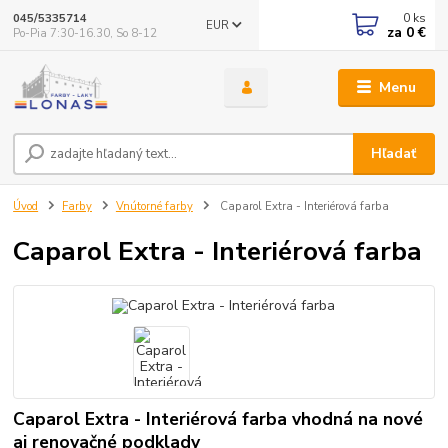
0
ks
045/5335714
EUR
za
0 €
Po-Pia 7:30-16.30, So 8-12
Menu
Hľadať
Úvod
Farby
Vnútorné farby
Caparol Extra - Interiérová farba
Caparol Extra - Interiérová farba
Caparol Extra - Interiérová farba vhodná na nové
aj renovačné podklady