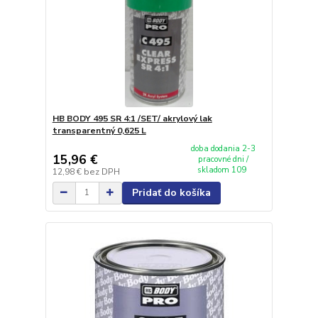
HB BODY 495 SR 4:1 /SET/ akrylový lak
transparentný 0,625 L
doba dodania 2-3
15,96 €
pracovné dni /
skladom 109
12,98 €
bez DPH
Pridať do košíka