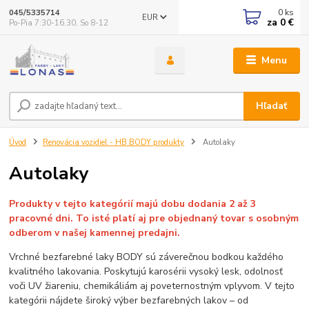
0
ks
045/5335714
EUR
za
0 €
Po-Pia 7:30-16.30, So 8-12
Menu
Hľadať
Úvod
Renovácia vozidiel - HB BODY produkty
Autolaky
Autolaky
Produkty v tejto kategórií majú dobu dodania 2 až 3
pracovné dni. To isté platí aj pre objednaný tovar s osobným
odberom v našej kamennej predajni.
Vrchné bezfarebné laky BODY sú záverečnou bodkou každého
kvalitného lakovania. Poskytujú karosérii vysoký lesk, odolnosť
voči UV žiareniu, chemikáliám aj poveternostným vplyvom. V tejto
kategórii nájdete široký výber bezfarebných lakov – od