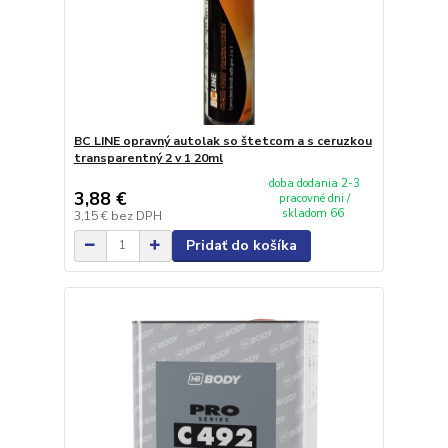
BC LINE opravný autolak so štetcom a s ceruzkou
transparentný 2 v 1 20ml
doba dodania 2-3
3,88 €
pracovné dni /
skladom 66
3,15 €
bez DPH
Pridať do košíka