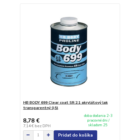
HB BODY 699 Clear coat SR 2:1 akrylátový lak
transparentný 0,5l
doba dodania 2-3
8,78 €
pracovné dni /
skladom 25
7,14 €
bez DPH
Pridať do košíka