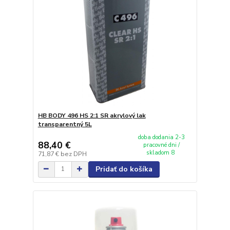
HB BODY 496 HS 2:1 SR akrylový lak
transparentný 5L
doba dodania 2-3
88,40 €
pracovné dni /
skladom 8
71,87 €
bez DPH
Pridať do košíka