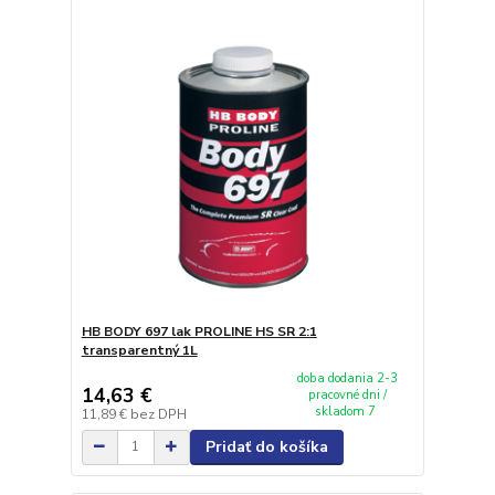
HB BODY 697 lak PROLINE HS SR 2:1
transparentný 1L
doba dodania 2-3
14,63 €
pracovné dni /
skladom 7
11,89 €
bez DPH
Pridať do košíka