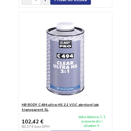
HB BODY C494 ultra HS 2:1 VOC akrylový lak
transparent 5L
doba dodania 2-3
102,42 €
pracovné dni /
skladom 5
83,27 €
bez DPH