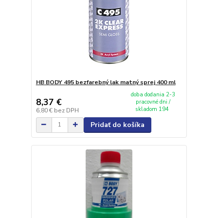
HB BODY 495 bezfarebný lak matný sprej 400 ml
doba dodania 2-3
8,37 €
pracovné dni /
skladom 194
6,80 €
bez DPH
Pridať do košíka