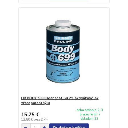
HB BODY 699 Clear coat SR 2:1 akrylátový lak
transparentný 1l
doba dodania 2-3
15,75 €
pracovné dni /
skladom 23
12,80 €
bez DPH
Pridať do košíka