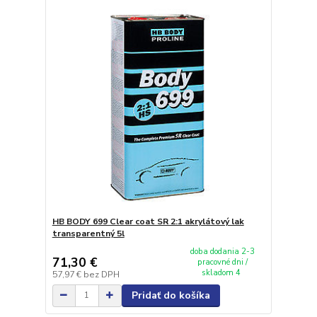
HB BODY 699 Clear coat SR 2:1 akrylátový lak
transparentný 5l
doba dodania 2-3
71,30 €
pracovné dni /
skladom 4
57,97 €
bez DPH
Pridať do košíka