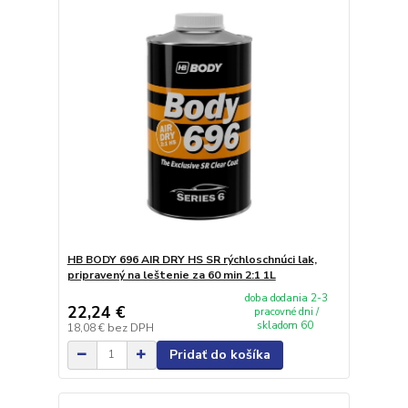
HB BODY 696 AIR DRY HS SR rýchloschnúci lak,
pripravený na leštenie za 60 min 2:1 1L
doba dodania 2-3
22,24 €
pracovné dni /
skladom 60
18,08 €
bez DPH
Pridať do košíka