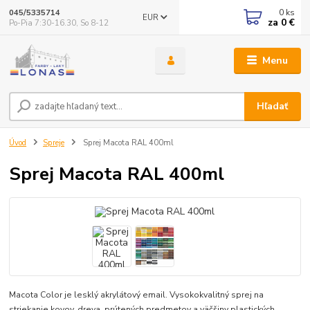
0
ks
045/5335714
EUR
za
0 €
Po-Pia 7:30-16.30, So 8-12
Menu
Hľadať
Úvod
Spreje
Sprej Macota RAL 400ml
Sprej Macota RAL 400ml
Macota Color je lesklý akrylátový email. Vysokokvalitný sprej na
striekanie kovov, dreva, prútených predmetov a väčšiny plastických