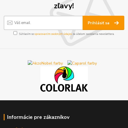
zľavy!
Prihlásiť sa
Súhlasím so
spracovaním osobných údajov
za účelom zasielania newslettera.
Informácie pre zákazníkov