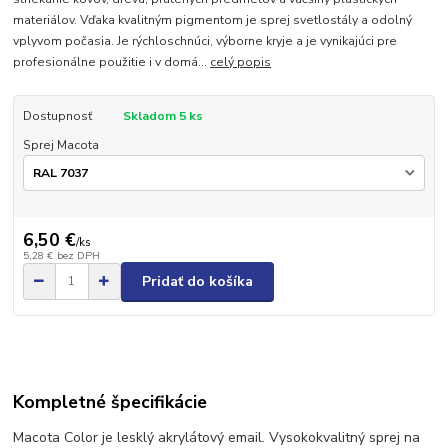
materiálov. Vďaka kvalitným pigmentom je sprej svetlostály a odolný
vplyvom počasia. Je rýchloschnúci, výborne kryje a je vynikajúci pre
profesionálne použitie i v domá...
celý popis
Dostupnosť
Skladom 5 ks
Sprej Macota
6,50 €
/
ks
5,28 €
bez DPH
Pridať do košíka
Kompletné špecifikácie
Macota Color je lesklý akrylátový email. Vysokokvalitný sprej na